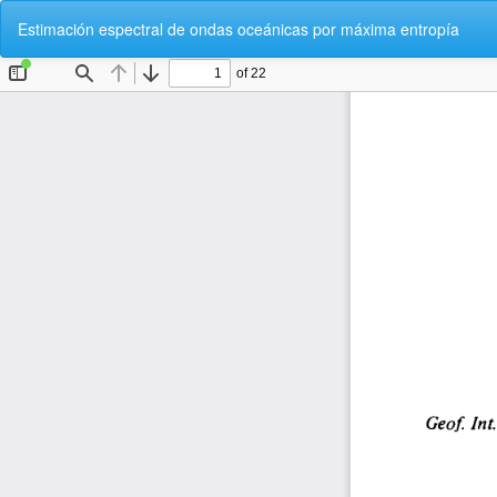
Volver
Estimación espectral de ondas oceánicas por máxima entropía
a
los
detalles
del
artículo