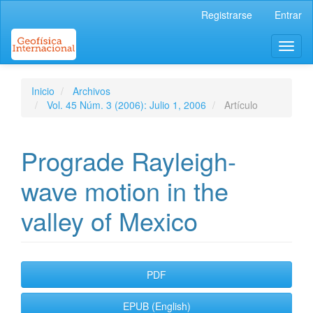
Navegación
Registrarse
Entrar
principal
Contenido
Toggl
principal
naviga
Barra
lateral
Inicio
Archivos
Vol. 45 Núm. 3 (2006): Julio 1, 2006
Artículo
Prograde Rayleigh-
wave motion in the
valley of Mexico
Barra
PDF
lateral
EPUB (English)