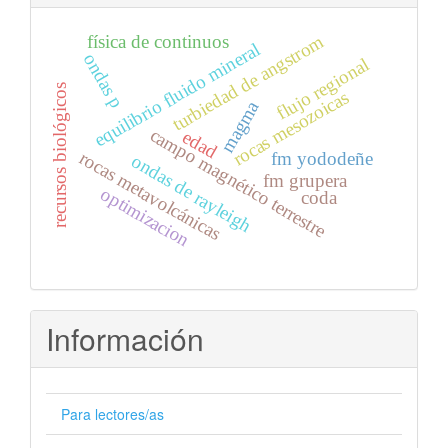
turbiedad de angstrom
física de continuos
equilibrio fluido mineral
ondas p
flujo regional
recursos biológicos
rocas mesozoicas
magma
campo magnético terrestre
edad
rocas metavolcánicas
fm yododeñe
ondas de rayleigh
fm grupera
optimizacion
coda
Información
Para lectores/as