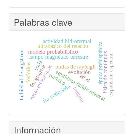
Palabras clave
actividad hidrotermal
época prehispánica
ultrabasico del retácito
modelo probabilístico
turbiedad de angstrom
física de continuos
expansion espectral
campo magnético terrestre
coda
fosforitas
ondas de rayleigh
fm grupera
rocas mesozoicas
equilibrio fluido mineral
evolución
ondas p
edad
fm yododeñe
magma
Información