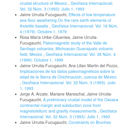
crustal structure of Mexico
,
Geofísica Internacional:
Vol. 32 Núm. 3 (1993): Julio 1, 1993
Jaime Urrutia-Fucugauchi,
Effects of low temperature
sea-floor weathering On the rare earth elements of
tholeiitic basalts
,
Geofísica Internacional: Vol. 18 Núm.
4 (1979): Octubre 1, 1979
Rosa María Uribe-Cifuentes, Jaime Urrutia-
Fucugauchi,
Paleomagnetic study of the Valle de
Santiago volcanics, Michoacán-Guanajuato volcanic
field, Mexico
,
Geofísica Internacional: Vol. 38 Núm. 4
(1999): Octubre 1, 1999
Jaime Urrutia-Fucugauchi, Ana Lilian Martin del Pozzo,
Implicaciones de los datos paleomagnéticos sobre la
edad de la Sierra de Chichinautzin, cuenca de México
,
Geofísica Internacional: Vol. 32 Núm. 3 (1993): Julio
1, 1993
Jorge A. Arzate, Mariane Mareschal, Jaime Urrutia-
Fucugauchi,
A preliminary crustal model of the Oaxaca
continental margin and subduction zone from
magnetotelluric and gravity measurements
,
Geofísica
Internacional: Vol. 32 Núm. 3 (1993): Julio 1, 1993
Jaime Urrutia-Fucugauchi,
Constraints on Brunhes