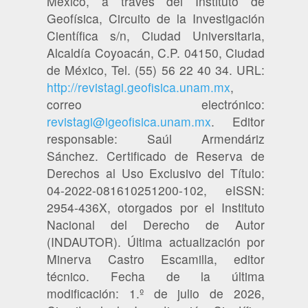
México, a través del Instituto de
Geofísica, Circuito de la Investigación
Científica s/n, Ciudad Universitaria,
Alcaldía Coyoacán, C.P. 04150, Ciudad
de México, Tel. (55) 56 22 40 34. URL:
http://revistagi.geofisica.unam.mx
,
correo electrónico:
revistagi@igeofisica.unam.mx
. Editor
responsable: Saúl Armendáriz
Sánchez. Certificado de Reserva de
Derechos al Uso Exclusivo del Título:
04-2022-081610251200-102, eISSN:
2954-436X, otorgados por el Instituto
Nacional del Derecho de Autor
(INDAUTOR). Última actualización por
Minerva Castro Escamilla, editor
técnico. Fecha de la última
modificación: 1.º de julio de 2026,