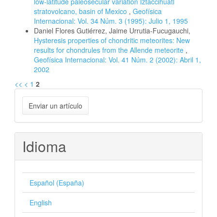
low-latitude paleosecular variation Iztaccihuatl
stratovolcano, basin of Mexico
,
Geofísica
Internacional: Vol. 34 Núm. 3 (1995): Julio 1, 1995
Daniel Flores Gutiérrez, Jaime Urrutia-Fucugauchi,
Hysteresis properties of chondritic meteorites: New
results for chondrules from the Allende meteorite
,
Geofísica Internacional: Vol. 41 Núm. 2 (2002): Abril 1,
2002
<<
<
1
2
Enviar
Enviar un artículo
un
artículo
Idioma
Español (España)
English