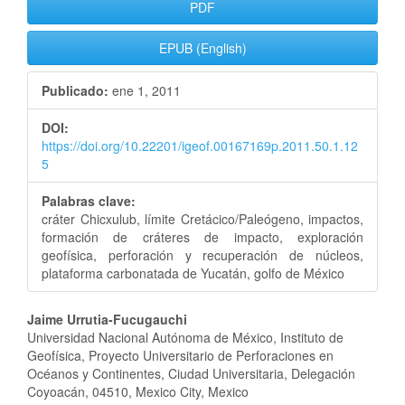
Barra
PDF
lateral
EPUB (English)
del
Publicado:
ene 1, 2011
artículo
DOI:
https://doi.org/10.22201/igeof.00167169p.2011.50.1.12
5
Palabras clave:
cráter Chicxulub, límite Cretácico/Paleógeno, impactos,
formación de cráteres de impacto, exploración
geofísica, perforación y recuperación de núcleos,
plataforma carbonatada de Yucatán, golfo de México
Contenido
Jaime Urrutia-Fucugauchi
Universidad Nacional Autónoma de México, Instituto de
principal
Geofísica, Proyecto Universitario de Perforaciones en
Océanos y Continentes, Ciudad Universitaria, Delegación
del
Coyoacán, 04510, Mexico City, Mexico