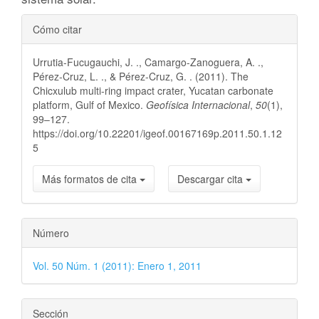
Detalles
Cómo citar
del
Urrutia-Fucugauchi, J. ., Camargo-Zanoguera, A. .,
artículo
Pérez-Cruz, L. ., & Pérez-Cruz, G. . (2011). The
Chicxulub multi-ring impact crater, Yucatan carbonate
platform, Gulf of Mexico.
Geofísica Internacional
,
50
(1),
99–127.
https://doi.org/10.22201/igeof.00167169p.2011.50.1.12
5
Más formatos de cita
Descargar cita
Número
Vol. 50 Núm. 1 (2011): Enero 1, 2011
Sección