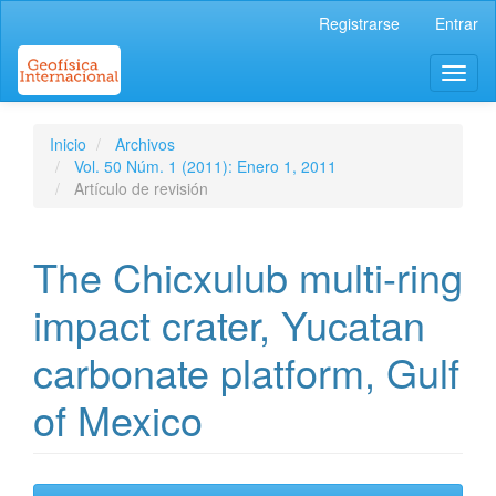
Navegación
Registrarse
Entrar
principal
Contenido
Toggl
principal
naviga
Barra
lateral
Inicio
Archivos
Vol. 50 Núm. 1 (2011): Enero 1, 2011
Artículo de revisión
The Chicxulub multi-ring
impact crater, Yucatan
carbonate platform, Gulf
of Mexico