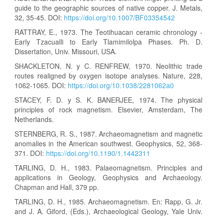
guide to the geographic sources of native copper. J. Metals,
32, 35-45. DOI:
https://doi.org/10.1007/BF03354542
RATTRAY, E., 1973. The Teotihuacan ceramic chronology -
Early Tzacualli to Early Tlamimilolpa Phases. Ph. D.
Dissertation, Univ. Missouri, USA.
SHACKLETON, N. y C. RENFREW, 1970. Neolithic trade
routes realigned by oxygen isotope analyses. Nature, 228,
1062-1065. DOI:
https://doi.org/10.1038/2281062a0
STACEY, F. D. y S. K. BANERJEE, 1974. The physical
principles of rock magnetism. Elsevier, Amsterdam, The
Netherlands.
STERNBERG, R. S., 1987. Archaeomagnetism and magnetic
anomalies in the American southwest. Geophysics, 52, 368-
371. DOI:
https://doi.org/10.1190/1.1442311
TARLING, D. H., 1983. Palaeomagnetism. Principles and
applications in Geology, Geophysics and Archaeology.
Chapman and Hall, 379 pp.
TARLING, D. H., 1985. Archaeomagnetism. En: Rapp, G. Jr.
and J. A. Giford, (Eds.), Archaeological Geology, Yale Univ.