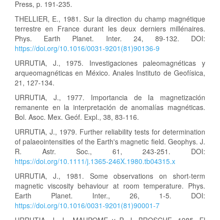
Press, p. 191-235.
THELLIER, E., 1981. Sur Ia direction du champ magnétique
terrestre en France durant les deux derniers millénaires.
Phys. Earth Planet. Inter. 24, 89-132. DOI:
https://doi.org/10.1016/0031-9201(81)90136-9
URRUTIA, J., 1975. Investigaciones paleomagnéticas y
arqueomagnéticas en México. Anales Instituto de Geofísica,
21, 127-134.
URRUTIA, J., 1977. Importancia de Ia magnetización
remanente en la interpretación de anomalías magnéticas.
Bol. Asoc. Mex. Geóf. Expl., 38, 83-116.
URRUTIA, J., 1979. Further reliability tests for determination
of palaeointensities of the Earth's magnetic field. Geophys. J.
R. Astr. Soc., 61, 243-251. DOI:
https://doi.org/10.1111/j.1365-246X.1980.tb04315.x
URRUTIA, J., 1981. Some observations on short-term
magnetic viscosity behaviour at room temperature. Phys.
Earth Planet. Inter., 26, 1-5. DOI:
https://doi.org/10.1016/0031-9201(81)90001-7