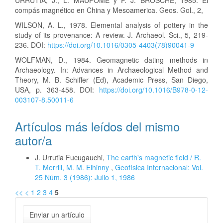
URRUTIA, J., L. MAUPOME y P. J. BROSCHE, 1985. El
compás magnético en China y Mesoamerica. Geos. Gol., 2,
WILSON, A. L., 1978. Elemental analysis of pottery in the
study of its provenance: A review. J. Archaeol. Sci., 5, 219-
236. DOI:
https://doi.org/10.1016/0305-4403(78)90041-9
WOLFMAN, D., 1984. Geomagnetic dating methods in
Archaeology. In: Advances in Archaeological Method and
Theory, M. B. Schiffer (Ed), Academic Press, San Diego,
USA, p. 363-458. DOI:
https://doi.org/10.1016/B978-0-12-
003107-8.50011-6
Artículos más leídos del mismo
autor/a
J. Urrutia Fucugauchi,
The earth's magnetic field / R.
T. Merrill, M. M. Elhinny
,
Geofísica Internacional: Vol.
25 Núm. 3 (1986): Julio 1, 1986
<<
<
1
2
3
4
5
Enviar
Enviar un artículo