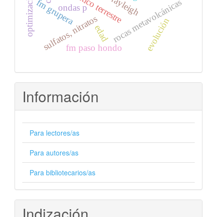
optimizacion
rocas metavolcánicas
fm grupera
ondas p
sulfatos, nitratos
evolución
edad
fm paso hondo
Información
Para lectores/as
Para autores/as
Para bibliotecarios/as
Indización