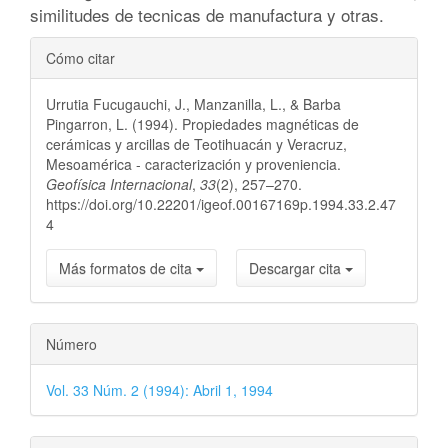
similitudes de tecnicas de manufactura y otras.
Detalles
Cómo citar
del
Urrutia Fucugauchi, J., Manzanilla, L., & Barba
artículo
Pingarron, L. (1994). Propiedades magnéticas de
cerámicas y arcillas de Teotihuacán y Veracruz,
Mesoamérica - caracterización y proveniencia.
Geofísica Internacional
,
33
(2), 257–270.
https://doi.org/10.22201/igeof.00167169p.1994.33.2.47
4
Más formatos de cita
Descargar cita
Número
Vol. 33 Núm. 2 (1994): Abril 1, 1994