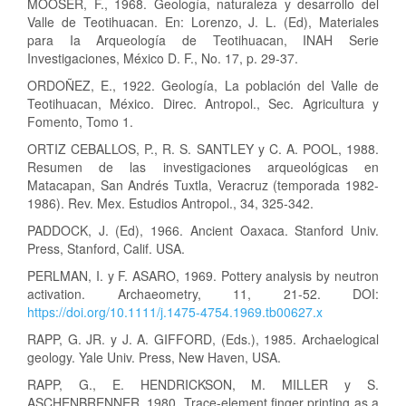
MOOSER, F., 1968. Geología, naturaleza y desarrollo del
Valle de Teotihuacan. En: Lorenzo, J. L. (Ed), Materiales
para Ia Arqueología de Teotihuacan, INAH Serie
Investigaciones, México D. F., No. 17, p. 29-37.
ORDOÑEZ, E., 1922. Geología, La población del Valle de
Teotihuacan, México. Direc. Antropol., Sec. Agricultura y
Fomento, Tomo 1.
ORTIZ CEBALLOS, P., R. S. SANTLEY y C. A. POOL, 1988.
Resumen de las investigaciones arqueológicas en
Matacapan, San Andrés Tuxtla, Veracruz (temporada 1982-
1986). Rev. Mex. Estudios Antropol., 34, 325-342.
PADDOCK, J. (Ed), 1966. Ancient Oaxaca. Stanford Univ.
Press, Stanford, Calif. USA.
PERLMAN, I. y F. ASARO, 1969. Pottery analysis by neutron
activation. Archaeometry, 11, 21-52. DOI:
https://doi.org/10.1111/j.1475-4754.1969.tb00627.x
RAPP, G. JR. y J. A. GIFFORD, (Eds.), 1985. Archaelogical
geology. Yale Univ. Press, New Haven, USA.
RAPP, G., E. HENDRICKSON, M. MILLER y S.
ASCHENBRENNER, 1980. Trace-element finger printing as a