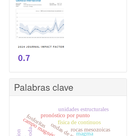
Palabras clave
unidades estructurales
pronóstico por punto
fosforitas
campo magnético terrestre
física de continuos
ondas de rayleigh
rocas mesozoicas
coda
magma