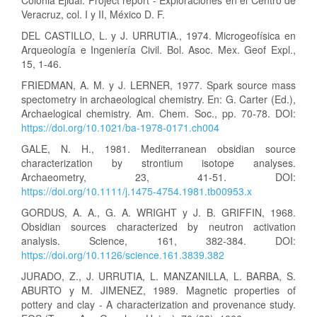
Colonia Ejidal. Project report - Exploraciones en el Centro de
Veracruz, col. I y II, México D. F.
DEL CASTILLO, L. y J. URRUTIA., 1974. Microgeofísica en
Arqueología e Ingeniería Civil. Bol. Asoc. Mex. Geof Expl.,
15, 1-46.
FRIEDMAN, A. M. y J. LERNER, 1977. Spark source mass
spectometry in archaeological chemistry. En: G. Carter (Ed.),
Archaelogical chemistry. Am. Chem. Soc., pp. 70-78. DOI:
https://doi.org/10.1021/ba-1978-0171.ch004
GALE, N. H., 1981. Mediterranean obsidian source
characterization by strontium isotope analyses.
Archaeometry, 23, 41-51. DOI:
https://doi.org/10.1111/j.1475-4754.1981.tb00953.x
GORDUS, A. A., G. A. WRIGHT y J. B. GRIFFIN, 1968.
Obsidian sources characterized by neutron activation
analysis. Science, 161, 382-384. DOI:
https://doi.org/10.1126/science.161.3839.382
JURADO, Z., J. URRUTIA, L. MANZANILLA, L. BARBA, S.
ABURTO y M. JIMENEZ, 1989. Magnetic properties of
pottery and clay - A characterization and provenance study.