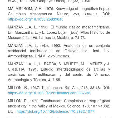
EOS (Trans. Am. Geophys. Union), 70 (33), 1066.
MALMSTROM, V. H., 1976. Knowledge of magnetism in pre-
Columbian Mesoamerica. Nature, 259, 390-391. DOI:
https://doi.org/10.1038/259390a0
MANZANILLA, L. 1990. El mundo clásico mesoamericano.
En: Manzanilla, L. y L. Lopez Luján, (Eds), Atlas Histórico de
Mesoamérica, Ed. Larousse, México, p. 74-76.
MANZANILLA, L. (ED), 1993. Anatomía de un conjunto
residencial teotihuacano en Oztayahualco. Inst. Inv.
Antropológicas, UNAM, 2 volúmenes.
MANZANILLA, L., L. BARBA, S. ABURTO, M. JIMENEZ y J.
URRUTIA, 1991. Estudio interdisciplinario de arcillas y
cerámicas de Teotihuacan y del centro de Veracruz.
Antropología y Técnica, 4, 7-55.
MILLON, R., 1967. Teotihuacan. Sci. Am., 216, 38-48. DOI:
https://doi.org/10.1038/scientificamerican0667-38
MILLON, R., 1970. Teotihuacan: Completion of map of giant
ancient city in the Valley of Mexico. Science, 170, 1077-1082.
DOI:
https://doi.org/10.1126/science.170.3962.1077