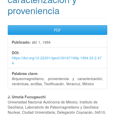
proveniencia
Barra
PDF
lateral
Publicado:
abr 1, 1994
del
DOI:
artículo
https://doi.org/10.22201/igeof.00167169p.1994.33.2.47
4
Palabras clave:
Arqueomagnetismo, proveniencia y caracterización,
cerámicas, arcillas, Teotihuacán, Veracruz, México
Contenido
J. Urrutia Fucugauchi
Universidad Nacional Autónoma de México, Instituto de
principal
Geofísica, Laboratorio de Paleomagnetismo y Geofísica
Nuclear, Ciudad Universitaria, Delegación Coyoacán, 04510,