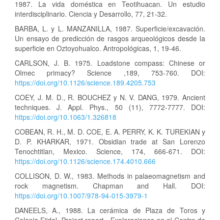
1987. La vida doméstica en Teotihuacan. Un estudio
interdisciplinario. Ciencia y Desarrollo, 77, 21-32.
BARBA, L. y L. MANZANILLA, 1987. Superficie/excavación.
Un ensayo de predicción de rasgos arqueológicos desde Ia
superficie en Oztoyohualco. Antropológicas, 1, 19-46.
CARLSON, J. B. 1975. Loadstone compass: Chinese or
Olmec primacy? Science ,189, 753-760. DOI:
https://doi.org/10.1126/science.189.4205.753
COEY, J. M. D., R. BOUCHEZ y N. V. DANG, 1979. Ancient
techniques. J. Appl. Phys., 50 (11), 7772-7777. DOI:
https://doi.org/10.1063/1.326818
COBEAN, R. H., M. D. COE, E. A. PERRY, K. K. TUREKIAN y
D. P. KHARKAR, 1971. Obsidian trade at San Lorenzo
Tenochtitlan, Mexico. Science, 174, 666-671. DOI:
https://doi.org/10.1126/science.174.4010.666
COLLISON, D. W., 1983. Methods in palaeomagnetism and
rock magnetism. Chapman and Hall. DOI:
https://doi.org/10.1007/978-94-015-3979-1
DANEELS, A., 1988. La cerámica de Plaza de Toros y