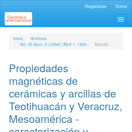
Navegación
Registrarse
Entrar
principal
Contenido
Toggl
principal
naviga
Barra
lateral
Inicio
Archivos
Vol. 33 Núm. 2 (1994): Abril 1, 1994
Artículo
Propiedades
magnéticas de
cerámicas y arcillas de
Teotihuacán y Veracruz,
Mesoamérica -
caracterización y