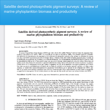
Volver
Satellite derived photosynthetic pigment surveys: A review of
a
marine phytoplankton biomass and productivity
los
detalles
del
De
De
artículo
P