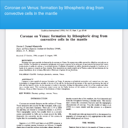
Volver
Coronae on Venus: formation by lithospheric drag from
a
convective cells in the mantle
los
detalles
del
De
De
artículo
P