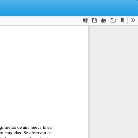
De
De
P