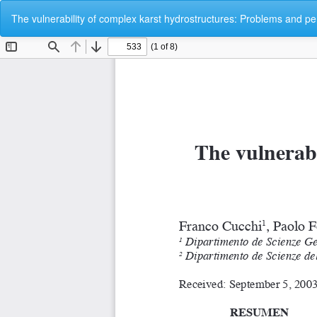
Volver
The vulnerability of complex karst hydrostructures: Problems and pe
a
los
detalles
del
artículo