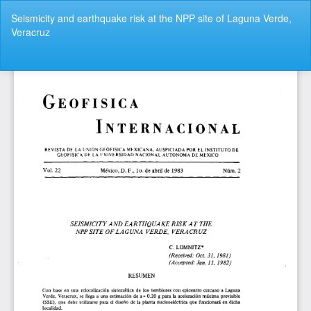
Volver
Seismicity and earthquake risk at the NPP site of Laguna Verde,
a
Veracruz
los
detalles
del
De
De
artículo
P