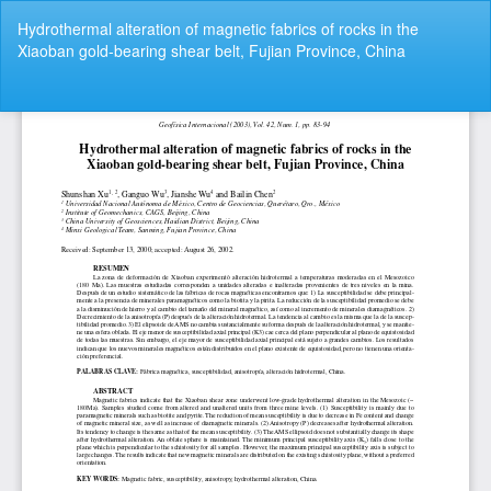
Volver
Hydrothermal alteration of magnetic fabrics of rocks in the
a
Xiaoban gold-bearing shear belt, Fujian Province, China
los
detalles
del
De
De
artículo
P