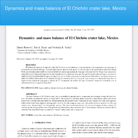
Volver
Dynamics and mass balance of El Chichón crater lake, Mexico
a
los
detalles
De
De
del
P
artículo