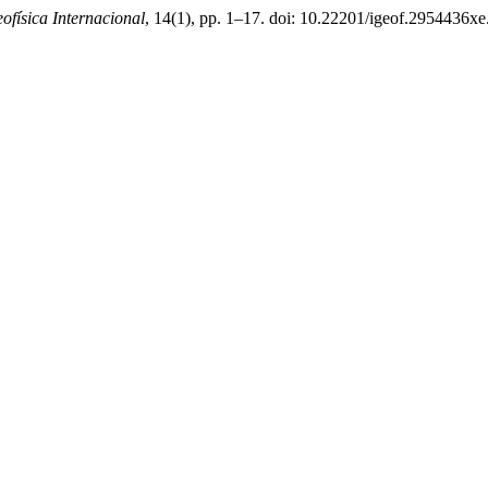
ofísica Internacional
, 14(1), pp. 1–17. doi: 10.22201/igeof.2954436x