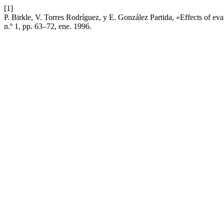
[1]
P. Birkle, V. Torres Rodríguez, y E. González Partida, «Effects of ev
n.º 1, pp. 63–72, ene. 1996.