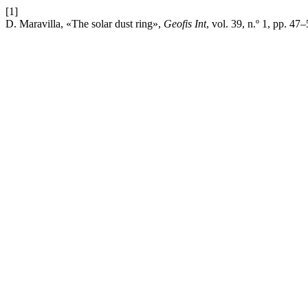
[1]
D. Maravilla, «The solar dust ring»,
Geofis Int
, vol. 39, n.º 1, pp. 47