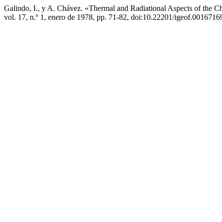
Galindo, I., y A. Chávez. «Thermal and Radiational Aspects of the C
vol. 17, n.º 1, enero de 1978, pp. 71-82, doi:10.22201/igeof.001671