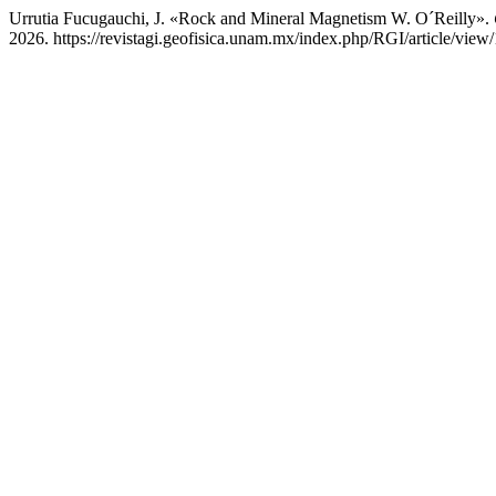
Urrutia Fucugauchi, J. «Rock and Mineral Magnetism W. O´Reilly».
2026. https://revistagi.geofisica.unam.mx/index.php/RGI/article/view