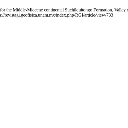
 for the Middle-Miocene continental Suchilquitongo Formation, Valley of
s://revistagi.geofisica.unam.mx/index.php/RGI/article/view/733