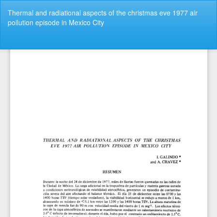
Volver
Thermal and radiational aspects of the christmas eve 1977 air
a
pollution episode in Mexico City
los
detalles
del
De
De
artículo
P