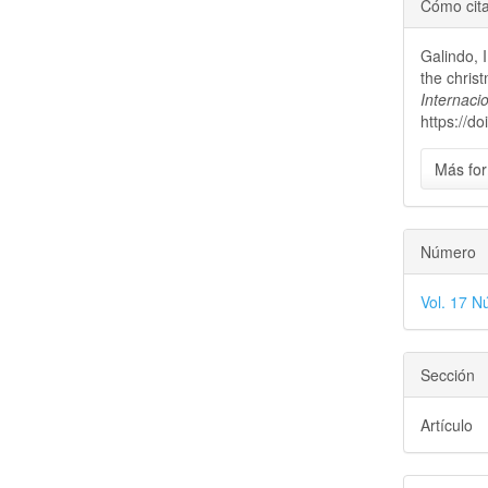
Detal
Cómo cit
del
Galindo, 
artícu
the chris
Internaci
https://d
Más for
Número
Vol. 17 N
Sección
Artículo