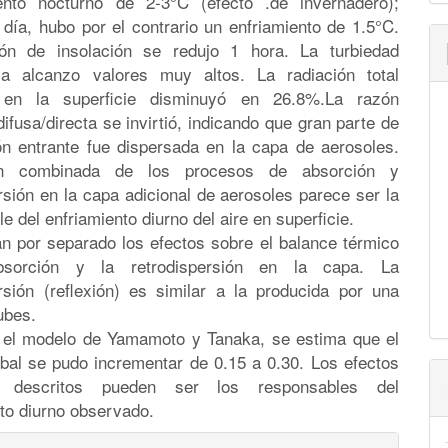
ento nocturno de 2-3°C (efecto .de invernadero);
 día, hubo por el contrario un enfriamiento de 1.5°C.
ón de insolación se redujo 1 hora. La turbiedad
ca alcanzo valores muy altos. La radiación total
e en la superficie disminuyó en 26.8%.La razón
difusa/directa se invirtió, indicando que gran parte de
ión entrante fue dispersada en la capa de aerosoles.
n combinada de los procesos de absorción y
rsión en la capa adicional de aerosoles parece ser la
e del enfriamiento diurno del aire en superficie.
an por separado los efectos sobre el balance térmico
sorción y la retrodispersión en la capa. La
ersión (reflexión) es similar a la producida por una
ubes.
o el modelo de Yamamoto y Tanaka, se estima que el
obal se pudo incrementar de 0.15 a 0.30. Los efectos
os descritos pueden ser los responsables del
to diurno observado.