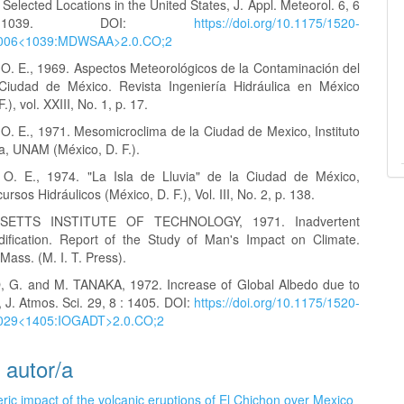
r Selected Locations in the United States, J. Appl. Meteorol. 6, 6
039. DOI:
https://doi.org/10.1175/1520-
)006<1039:MDWSAA>2.0.CO;2
. E., 1969. Aspectos Meteorológicos de la Contaminación del
Ciudad de México. Revista Ingeniería Hidráulica en México
.), vol. XXIII, No. 1, p. 17.
. E., 1971. Mesomicroclima de la Ciudad de Mexico, Instituto
a, UNAM (México, D. F.).
O. E., 1974. "La Isla de Lluvia" de la Ciudad de México,
ursos Hidráulicos (México, D. F.), Vol. III, No. 2, p. 138.
ETTS INSTITUTE OF TECHNOLOGY, 1971. Inadvertent
ification. Report of the Study of Man's Impact on Climate.
ass. (M. I. T. Press).
G. and M. TANAKA, 1972. Increase of Global Albedo due to
n, J. Atmos. Sci. 29, 8 : 1405. DOI:
https://doi.org/10.1175/1520-
029<1405:IOGADT>2.0.CO;2
 autor/a
ic impact of the volcanic eruptions of El Chichon over Mexico