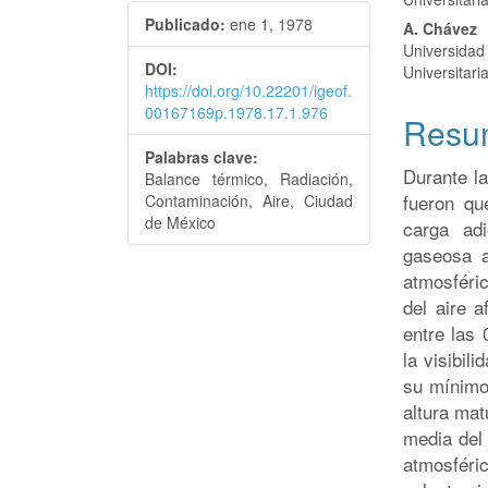
lateral
princi
Publicado:
ene 1, 1978
del
del
A. Chávez
Universidad
artículo
artícu
DOI:
Universitaria
https://doi.org/10.22201/igeof.
00167169p.1978.17.1.976
Resu
Palabras clave:
Durante la
Balance térmico, Radiación,
fueron qu
Contaminación, Aire, Ciudad
de México
carga adi
gaseosa a
atmosféri
del aire 
entre las
la visibil
su mínimo
altura mat
media del 
atmosfér