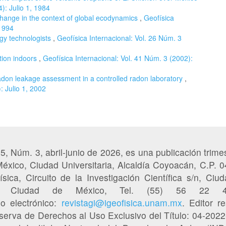
): Julio 1, 1984
change in the context of global ecodynamics
,
Geofísica
 1994
rgy technologists
,
Geofísica Internacional: Vol. 26 Núm. 3
tion indoors
,
Geofísica Internacional: Vol. 41 Núm. 3 (2002):
don leakage assessment in a controlled radon laboratory
,
: Julio 1, 2002
65, Núm. 3, abril-junio de 2026, es una publicación trimes
éxico, Ciudad Universitaria, Alcaldía Coyoacán, C.P. 
sica, Circuito de la Investigación Científica s/n, Ciud
50, Ciudad de México, Tel. (55) 56 22
eo electrónico:
revistagi@igeofisica.unam.mx
. Editor r
serva de Derechos al Uso Exclusivo del Título: 04-20