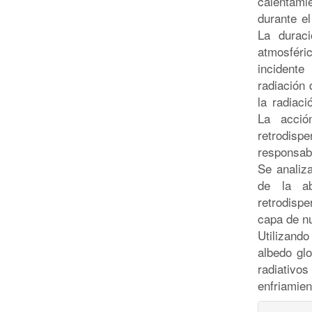
calentami
durante el
La duraci
atmosféri
incident
radiación 
la radiac
La acció
retrodispe
responsabl
Se analiz
de la ab
retrodisp
capa de n
Utilizand
albedo gl
radiativ
enfriamien