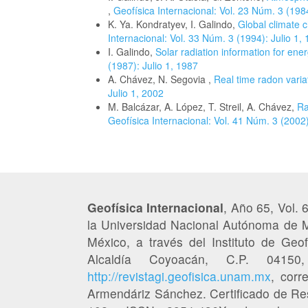
,
Geofísica Internacional: Vol. 23 Núm. 3 (1984
K. Ya. Kondratyev, I. Galindo,
Global climate 
Internacional: Vol. 33 Núm. 3 (1994): Julio 1,
I. Galindo,
Solar radiation information for ene
(1987): Julio 1, 1987
A. Chávez, N. Segovia ,
Real time radon varia
Julio 1, 2002
M. Balcázar, A. López, T. Streil, A. Chávez,
Ra
Geofísica Internacional: Vol. 41 Núm. 3 (2002)
Geofísica Internacional
, Año 65, Vol. 
la Universidad Nacional Autónoma de M
México, a través del Instituto de Geofí
Alcaldía Coyoacán, C.P. 041
http://revistagi.geofisica.unam.mx
, corr
Armendáriz Sánchez. Certificado de Re