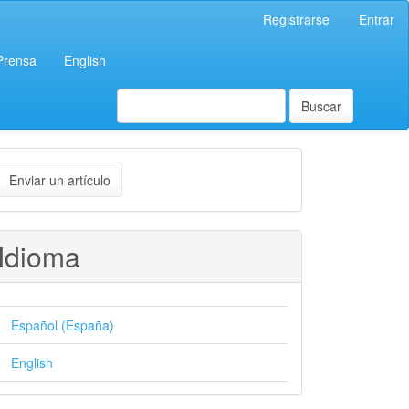
Registrarse
Entrar
 Prensa
English
Buscar
nviar
Enviar un artículo
n
rtículo
Idioma
Español (España)
English