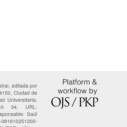
tral, editada por
04150, Ciudad de
ad Universitaria,
 40 34. URL:
esponsable: Saúl
22-081610251200-