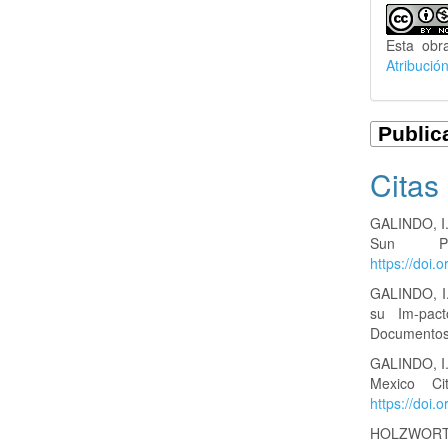
Esta obr
Atribució
Citas
GALINDO, I.,
Sun Ph
https://doi
GALINDO, I.
su Im-pac
Documentos
GALINDO, I.
Mexico Ci
https://doi
HOLZWORTH, 