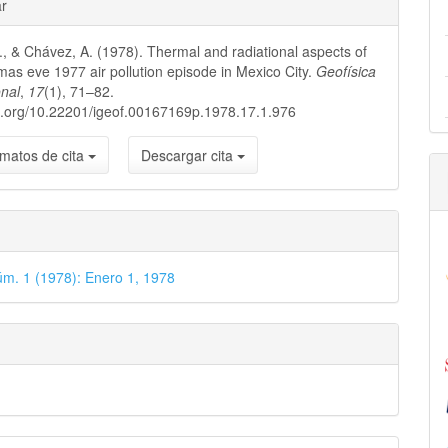
les
ar
I., & Chávez, A. (1978). Thermal and radiational aspects of
lo
tmas eve 1977 air pollution episode in Mexico City.
Geofísica
onal
,
17
(1), 71–82.
oi.org/10.22201/igeof.00167169p.1978.17.1.976
matos de cita
Descargar cita
úm. 1 (1978): Enero 1, 1978