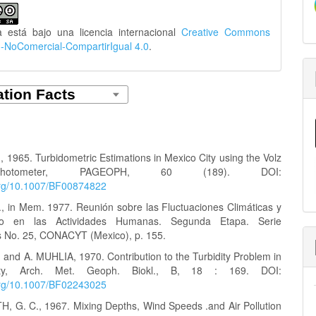
a está bajo una licencia internacional
Creative Commons
n-NoComercial-CompartirIgual 4.0
.
 1965. Turbidometric Estimations in Mexico City using the Volz
otometer, PAGEOPH, 60 (189). DOI:
.org/10.1007/BF00874822
, in Mem. 1977. Reunión sobre las Fluctuaciones Climáticas y
to en las Actividades Humanas. Segunda Etapa. Serie
 No. 25, CONACYT (Mexico), p. 155.
 and A. MUHLIA, 1970. Contribution to the Turbidity Problem in
ty, Arch. Met. Geoph. Biokl., B, 18 : 169. DOI:
.org/10.1007/BF02243025
G. C., 1967. Mixing Depths, Wind Speeds .and Air Pollution