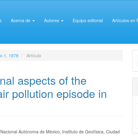
s
Acerca de
Autores
Equipo editorial
Artículos en
E
ro 1, 1978
Artículo
u
a
nal aspects of the
ir pollution episode in
nido
 Nacional Autónoma de México, Instituto de Geofísica, Ciudad
.