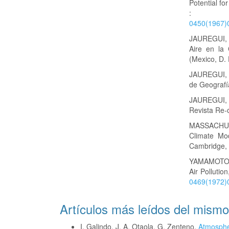
Potential fo
: 1
0450(1967
JAUREGUI, O
Aire en la 
(Mexico, D. F
JAUREGUI, O
de Geografí
JAUREGUI, 
Revista Re-c
MASSACHUS
Climate Mod
Cambridge, M
YAMAMOTO, 
Air Pollutio
0469(1972)
Artículos más leídos del mismo
I. Galindo, J. A. Otaola, G. Zenteno,
Atmospher