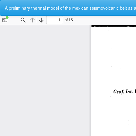
Volver
A preliminary thermal model of the mexican seismovolcanic belt as a
a
los
detalles
del
artículo