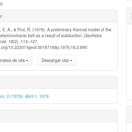
o.
les
ar
 E. A., & Prol, R. (1979). A preliminary thermal model of the
lo
eismovolcanic belt as a result of subduction.
Geofísica
onal
,
18
(2), 113–127.
oi.org/10.22201/igeof.00167169p.1979.18.2.890
matos de cita
Descargar cita
úm. 2 (1979): Abril 1, 1979