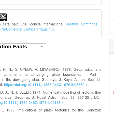
a está bajo una licencia internacional
Creative Commons
n-NoComercial-CompartirIgual 4.0
.
R. N., S. UYEDA, A. MIYASHIRO, 1976. Geophysical and
l constraints at converging plate boundaries – Part I:
 in the downgoing slab. Geophys, J. Royal Astron. Soc. 44,
OI:
https://doi.org/10.1111/j.1365-246X.1976.tb03660.x
 J., N. J. SLEEP, 1974. Numerical modelling of tectonic flow
nd arcs. Geophys. J. Royal Astron, Soc. 38, 237-251. DOI:
.org/10.1111/j.1365-246X.1974.tb04118.x
, 1970. lmplications of plate· tectonics for the· Cenozoic