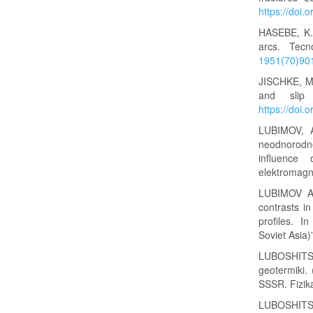
https://doi
HASEBE, K.,
arcs. Tec
1951(70)90
JISCHKE, M.
and slip
https://doi
LUBIMOV, A
neodnorodno
influence
elektromagn
LUBIMOV A.
contrasts in
profiles. I
Soviet Asia
LUBOSHITS
geotermiki.
SSSR. Fizika
LUBOSHITS, 