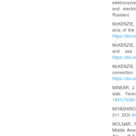
elektrorazv
and electri
Russian)
McKENZIE, D
arcs of the
https://doi
McKENZIE, D
and sea f
https://doi
McKENZIE, 
convection
https://doi
MINEAR, J.
slab. Tect
1951(70)90
MIYASHIRO, 
311. DOI:
ht
MOLNAR, P.
Middle Amer