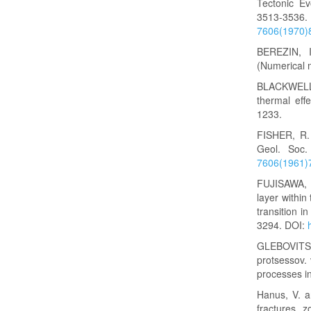
Tectonic Ev
351
7606(1970)
BEREZIN, I
(Numerical 
BLACKWELL,
thermal eff
1233.
FISHER, R. 
Geol. Soc.
7606(1961)
FUJISAWA, H
layer within
transition 
3294. DOI:
GLEBOVITSK
protsessov.
processes in
Hanus, V. a
fractures z