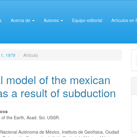
s
Acerca de
Autores
Equipo editorial
Artículos en
E
 1, 1979
Artículo
u
a
l model of the mexican
as a result of subduction
nido
mova
s of the Earth, Acad. Sci. USSR.
pal
 Nacional Autónoma de México, Instituto de Geofísica, Ciudad