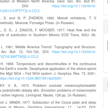
olution of Western North America. Geol. Soc. Am. Bull 81,
3-3536. DOI:
https://doi.org/10.1130/0016-
81[3513:IOPTFT]2.0.CO;2
. S. and N. P. ZHIDKOV, 1962. Metodi vichisleniy. T. II
methods). Moscow, Fizmatgiz Press. (In Russian).
 D. D., J. ZIAGOS, F. MOOSER, 1977. Heat flow and the
ects of subduction in Southern Mexico EOS Trans, AGU. 58,
L. 1961. Middle America Trench: Topography and Structure.
 Am. Bull. 72, 703-720. DOI:
https://doi.org/10.1130/0016-
72[703:MATTAS]2.0.CO;2
. 1968. Temperature and discontinuities in the continuous
 the Earth’s mantle. Geophysical application of the olivine-spinel
in the Mg2 SiO4 – Fe2 SiO4 system. J. Geophys. Res. 73, 3281-
https://doi.org/10.1029/JB073i010p03281
Y, V. A., 1973. Problemi evolutsii metamorphicheskikh
 v podvizhnikh oblasty akh. (Evolution problems of metamorphic
 active regions). Leningrad. Nauka, 128 pp. (In Russian).
nd J. VANEK, 1977. Subduction of the Cocos plate and deep
ones of Mexico. Geofísica Internacional, 17 : 14-53. DOI: