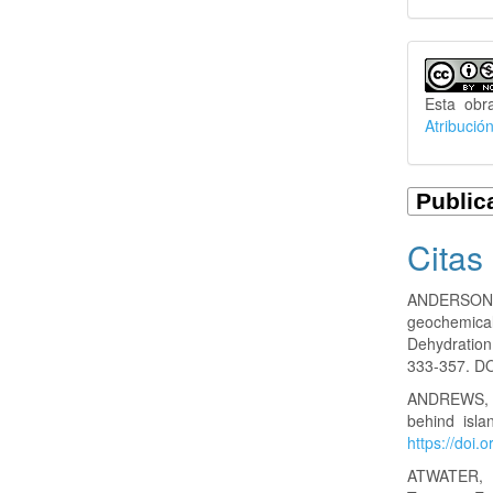
Esta obr
Atribució
Citas
ANDERSON, 
geochemica
Dehydration
333-357. D
ANDREWS, D.
behind isla
https://doi
ATWATER, T.