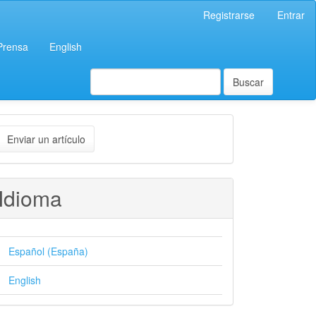
Registrarse
Entrar
 Prensa
English
Buscar
nviar
Enviar un artículo
n
rtículo
Idioma
Español (España)
English