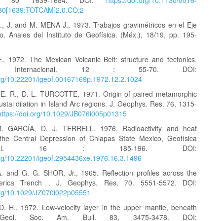
l. 80 1639-1684. DOI:
https://doi.org/10.1130/0016-
80[1639:TOTCAM]2.0.CO;2
J. and M. MENA J., 1973. Trabajos gravimétricos en el Eje
o. Anales del Instituto de Geofísica. (Méx.), 18/19, pp. 195-
 1972. The Mexican Volcanic Belt: structure and tectonics.
ica Internacional. 12 : 55-70. DOI:
.org/10.22201/igeof.00167169p.1972.12.2.1024
. R., D. L. TURCOTTE, 1971. Origin of paired metamorphic
ustal dilation in Island Arc regions. J. Geophys. Res. 76, 1315-
https://doi.org/10.1029/JB076i005p01315
M. GARCÍA, D. J. TERRELL, 1976. Radioactivity and heat
the Central Depression of Chiapas State Mexico, Geofísica
nacional. 16 : 185-196. DOI:
.org/10.22201/igeof.2954436xe.1976.16.3.1496
 and G. G. SHOR, Jr., 1965. Reflection profiles across the
erica Trench . J. Geophys. Res. 70. 5551-5572. DOI:
.org/10.1029/JZ070i022p05551
 H., 1972. Low-velocity layer in the upper mantle, beneath
 Geol. Soc. Am. Bull. 83, 3475-3478. DOI: