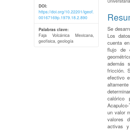
Universitar
artículo
artícu
DOI:
https://doi.org/10.22201/igeof.
Resu
00167169p.1979.18.2.890
Se desarro
Palabras clave:
Los dato
Faja Volcánica Mexicana,
geofísica, geología
cuenta en
flujo de 
geométric
además s
fricción.
efectivo 
altamente
determina
calórico 
Acapulco-
un valor 
valores 
activas 