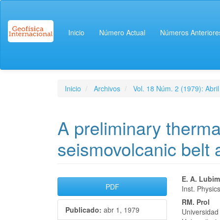
Navegación
principal
Contenido
Inicio
Número Actual
Números Anteriore
principal
Barra
lateral
Inicio
Archivos
Vol. 18 Núm. 2 (1979): Abril
A preliminary therma
seismovolcanic belt 
Barra
Conte
E. A. Lubi
PDF
Inst. Physic
lateral
princi
RM. Prol
Publicado:
abr 1, 1979
del
del
Universidad