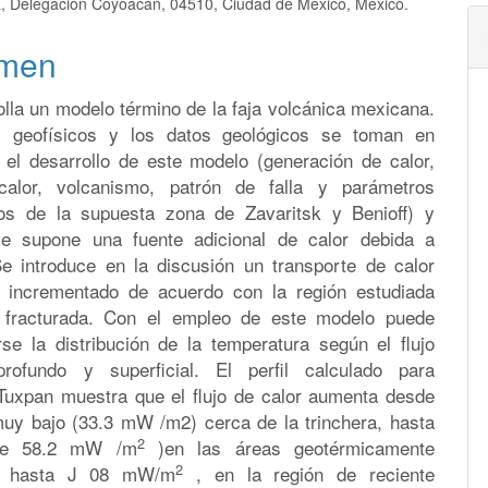
ia, Delegación Coyoacán, 04510, Ciudad de México, México.
lo
men
lla un modelo término de la faja volcánica mexicana.
s geofísicos y los datos geológicos se toman en
 el desarrollo de este modelo (generación de calor,
calor, volcanismo, patrón de falla y parámetros
os de la supuesta zona de Zavaritsk y Benioff) y
e supone una fuente adicional de calor debida a
 Se introduce en la discusión un transporte de calor
e incrementado de acuerdo con la región estudiada
 fracturada. Con el empleo de este modelo puede
rse la distribución de la temperatura según el flujo
profundo y superficial. El perfil calculado para
Tuxpan muestra que el flujo de calor aumenta desde
muy bajo (33.3 mW /m2) cerca de la trinchera, hasta
2
de 58.2 mW /m
)en las áreas geotérmicamente
2
y hasta J 08 mW/m
, en la región de reciente