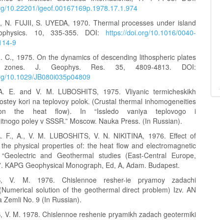
.org/10.22201/igeof.00167169p.1978.17.1.974
 N. FUJII, S. UYEDA, 1970. Thermal processes under island
nophysics. 10, 335-355. DOI:
https://doi.org/10.1016/0040-
114-9
 C., 1975. On the dynamics of descending lithospheric plates
 zones. J. Geophys. Res. 35, 4809-4813. DOI:
.org/10.1029/JB080i035p04809
. E. and V. M. LUBOSHITS, 1975. Vliyanic termicheskikh
stey kori na teplovoy polok. (Crustal thermal inhomogeneities
 on the heat flow). In “Issledo vaniya teplovogo i
itnogo poley v SSSR.” Moscow. Nauka Press. (In Russian).
 F., A., V. M. LUBOSHITS, V. N. NIKITINA, 1976. Effect of
 the physical properties of: the heat flow and electromagnetic
n “Geolectric and Geothermal studies (East-Central Europe,
)”. KAPG Geophysical Monograph, Ed, A, Adam. Budapest.
, V. M. 1976. Chislennoe resher-ie pryamoy zadachi
 (Numerical solution of the geothermal direct problem) Izv. AN
 Zemli No. 9 (In Russian).
V. M. 1978. Chislennoe reshenie pryamikh zadach geotermiki