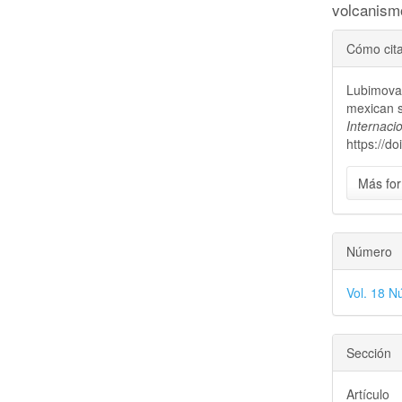
volcanism
Detal
Cómo cit
del
Lubimova,
artícu
mexican s
Internaci
https://d
Más for
Número
Vol. 18 N
Sección
Artículo