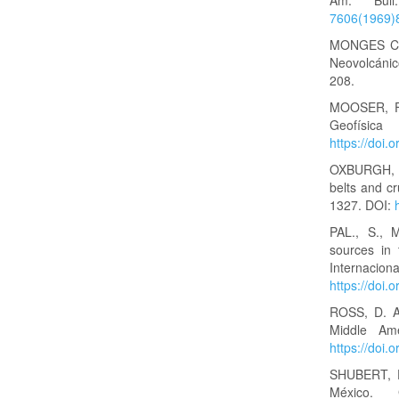
Am. Bul
7606(1969)
MONGES C., 
Neovolcánic
208.
MOOSER, F.,
Geofís
https://doi
OXBURGH, E
belts and cr
1327. DOI:
PAL., S., 
sources in 
Inter
https://doi
ROSS, D. A.
Middle Am
https://doi
SHUBERT, D.
México.