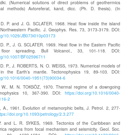
edki. (Numerical solutions of direct problems of geothermics
cal methods) Avtoreferat, kand, dicc. (Ph. D. thesis). (In
. P. and J. G. SCLATER. 1968. Heat flow inside the island
 Northwestern Pacific. J. Geophys. Res. 73, 3173-3179. DOI:
.org/10.1029/JB073i010p03173
. P., J. G. SCLATER. 1969. Heat flow in the Eastern Pacific
loor spreading. Bull Volcanol., 33, 101-118. DOI:
.org/10.1007/BF02596711
D. P., J. ROBERTS, N. O. WEISS, 1973. Numerical models of
 in the Earth’s mantle. Tectonophysics 19, 89-103. DOI:
.org/10.1016/0040-1951(73)90034-6
 W., M. N. TOKSÖZ, 1970. Thermal regime of a downgoing
onophysics 10, 367-390. DOI:
https://doi.org/10.1016/0040-
116-2
A., 1961. Evolution of metamorphic belts, J. Petrol. 2, 277-
tps://doi.org/10.1093/petrology/2.3.277
 and L. R. SYKES, 1969. Tectonics of the Caribbean and
ica regions from focal mechanism and seismicity. Geol. Soc.