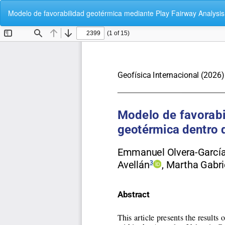
Volver
Modelo de favorabilidad geotérmica mediante Play Fairway Analysis
a
los
detalles
del
artículo