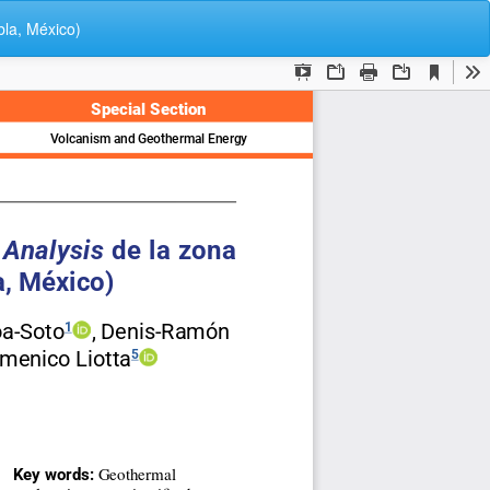
De
De
bla, México)
P