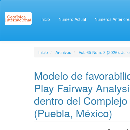
Navegación
principal
Contenido
Inicio
Número Actual
Números Anteriore
principal
Barra
lateral
Inicio
Archivos
Vol. 65 Núm. 3 (2026): Juli
Modelo de favorabil
Play Fairway Analysi
dentro del Complejo
(Puebla, México)