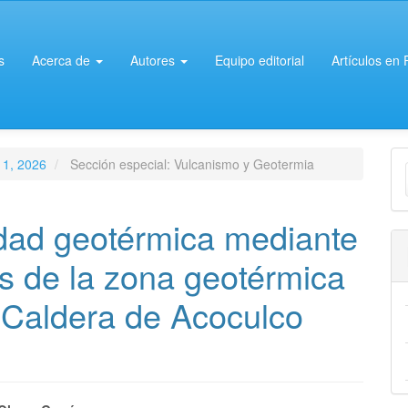
s
Acerca de
Autores
Equipo editorial
Artículos en
E
o 1, 2026
Sección especial: Vulcanismo y Geotermia
u
a
idad geotérmica mediante
s de la zona geotérmica
 Caldera de Acoculco