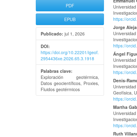
Barra
Conte
Emmanuel O
PDF
Universidad
lateral
princi
Investigacio
https://orc
EPUB
del
del
Jorge Aleja
artículo
artícu
Universidad
Publicado:
jul 1, 2026
Investigacio
https://orc
DOI:
https://doi.org/10.22201/igeof.
Ángel Figu
2954436xe.2026.65.3.1918
Universidad
Investigacio
Palabras clave:
https://orc
Exploración geotérmica,
Denis-Ramó
Datos geocientíficos, Proxies,
Universidad
Fluidos geotérmicos
Geofísica, 
https://orc
Martha Gab
Universidad
Investigacio
https://orc
Ruth Villa