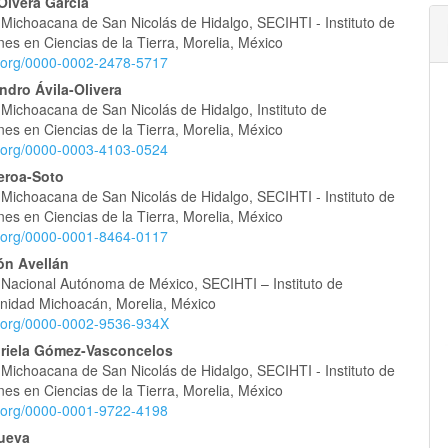
nido
lvera García
 Michoacana de San Nicolás de Hidalgo, SECIHTI - Instituto de
pal
nes en Ciencias de la Tierra, Morelia, México
id.org/0000-0002-2478-5717
ndro Ávila-Olivera
lo
 Michoacana de San Nicolás de Hidalgo, Instituto de
nes en Ciencias de la Tierra, Morelia, México
id.org/0000-0003-4103-0524
eroa-Soto
 Michoacana de San Nicolás de Hidalgo, SECIHTI - Instituto de
nes en Ciencias de la Tierra, Morelia, México
id.org/0000-0001-8464-0117
n Avellán
 Nacional Autónoma de México, SECIHTI – Instituto de
Unidad Michoacán, Morelia, México
id.org/0000-0002-9536-934X
riela Gómez-Vasconcelos
 Michoacana de San Nicolás de Hidalgo, SECIHTI - Instituto de
nes en Ciencias de la Tierra, Morelia, México
id.org/0000-0001-9722-4198
nueva