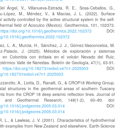
Del Ángel, V., Villanueva-Estrada, R. E., Sosa-Ceballos, G.,
au-López, M., Méndez, V., & Macías, J. L. (2022). Surface
 activity controlled by the active structural system in the self-
thermal field of Acoculco (Mexico). Geothermics, 101, 102372.
https://doi.org/10.1016/j.geothermics.2022.102372
DOI:
.org/10.1016/j.geothermics.2022.102372
z, L. A., Murcia, H., Sánchez, J. J., Gómez-Vasconcelos, M.
z-Palacio, J. (2025). Métodos de exploración y sistemas
s en Colombia con énfasis en el volcán Nevado del Ruiz,
otérmico Valle de Nereidas. Boletín de Geología, 47(1), 63-91.
:
https://doi.org/10.18273/revbol.v47n1-2025003
DOI:
.org/10.18273/revbol.v47n1-2025003
azzarotto, A., Liotta, D., Ranalli, G., & CROP18 Working Group.
stal structures in the geothermal areas of southern Tuscany
ights from the CROP 18 deep seismic reflection lines. Journal of
gy and Geothermal Research, 148(1-2), 60–80. doi:
org/10.1016/j.jvolgeores.2005.03.014
DOI:
org/10.1016/j.jvolgeores.2005.03.014
. L., & Lawless, J. V. (2001). Characteristics of hydrothermal
with examples from New Zealand and elsewhere. Earth-Science