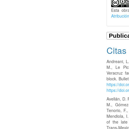
Esta obr
Atribució
Citas
Andreani, L
M., Le Pic
Veracruz fa
block. Bull
https://doi.
https://doi.
Avellán, D. 
M., Gómez-
Tenorio, F.
Mendiola, I.
of the late
Trans-Mexic