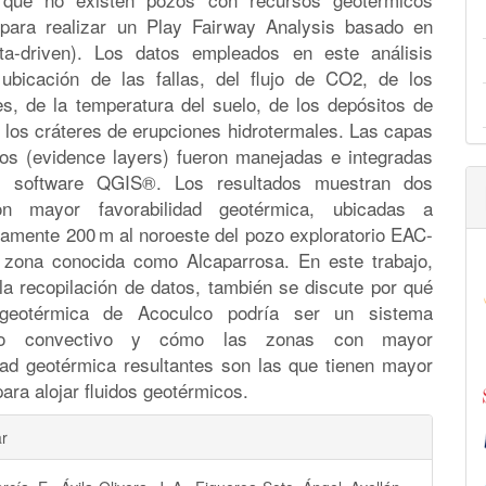
para realizar un Play Fairway Analysis basado en
ta-driven). Los datos empleados en este análisis
 ubicación de las fallas, del flujo de CO2, de los
es, de la temperatura del suelo, de los depósitos de
 los cráteres de erupciones hidrotermales. Las capas
tos (evidence layers) fueron manejadas e integradas
l software QGIS®. Los resultados muestran dos
n mayor favorabilidad geotérmica, ubicadas a
amente 200 m al noroeste del pozo exploratorio EAC-
 zona conocida como Alcaparrosa. En este trabajo,
la recopilación de datos, también se discute por qué
geotérmica de Acoculco podría ser un sistema
ico convectivo y cómo las zonas con mayor
idad geotérmica resultantes son las que tienen mayor
para alojar fluidos geotérmicos.
les
ar