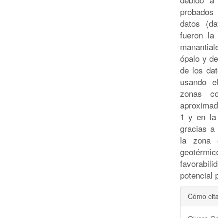
probados 
datos (da
fueron la
manantial
ópalo y de
de los da
usando e
zonas co
aproximad
1 y en la
gracias a 
la zona 
geotérm
favorabil
potencial 
Detal
Cómo cit
del