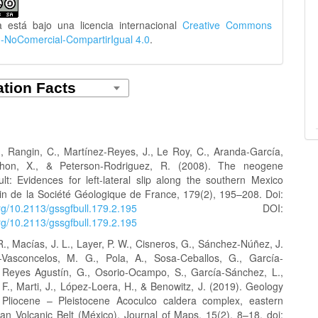
a está bajo una licencia internacional
Creative Commons
n-NoComercial-CompartirIgual 4.0
.
., Rangin, C., Martínez-Reyes, J., Le Roy, C., Aranda-García,
hon, X., & Peterson-Rodriguez, R. (2008). The neogene
ult: Evidences for left-lateral slip along the southern Mexico
etin de la Société Géologique de France, 179(2), 195–208. Doi:
org/10.2113/gssgfbull.179.2.195
DOI:
org/10.2113/gssgfbull.179.2.195
R., Macías, J. L., Layer, P. W., Cisneros, G., Sánchez-Núñez, J.
Vasconcelos, M. G., Pola, A., Sosa-Ceballos, G., García-
, Reyes Agustín, G., Osorio-Ocampo, S., García-Sánchez, L.,
 F., Marti, J., López-Loera, H., & Benowitz, J. (2019). Geology
 Pliocene – Pleistocene Acoculco caldera complex, eastern
an Volcanic Belt (México). Journal of Maps, 15(2), 8–18. doi: