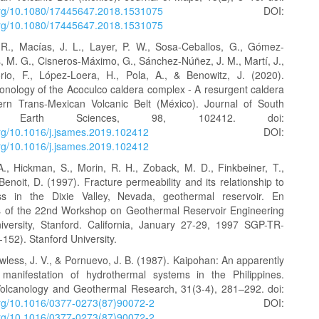
.org/10.1080/17445647.2018.1531075
DOI:
.org/10.1080/17445647.2018.1531075
 R., Macías, J. L., Layer, P. W., Sosa-Ceballos, G., Gómez-
, M. G., Cisneros-Máximo, G., Sánchez-Núñez, J. M., Martí, J.,
rio, F., López-Loera, H., Pola, A., & Benowitz, J. (2020).
ronology of the Acoculco caldera complex - A resurgent caldera
ern Trans-Mexican Volcanic Belt (México). Journal of South
an Earth Sciences, 98, 102412. doi:
.org/10.1016/j.jsames.2019.102412
DOI:
.org/10.1016/j.jsames.2019.102412
A., Hickman, S., Morin, R. H., Zoback, M. D., Finkbeiner, T.,
Benoit, D. (1997). Fracture permeability and its relationship to
ess in the Dixie Valley, Nevada, geothermal reservoir. En
 of the 22nd Workshop on Geothermal Reservoir Engineering
iversity, Stanford. California, January 27-29, 1997 SGP-TR-
152). Stanford University.
awless, J. V., & Pornuevo, J. B. (1987). Kaipohan: An apparently
manifestation of hydrothermal systems in the Philippines.
Volcanology and Geothermal Research, 31(3-4), 281–292. doi:
.org/10.1016/0377-0273(87)90072-2
DOI:
.org/10.1016/0377-0273(87)90072-2