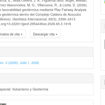
cía, E., Ávila-Olivera, J. A., Figueroa-Soto, Ángel, Avellán,
lo
mez-Vasconcelos, M. G., Villanueva, R., & Liotta, D. (2026).
 favorabilidad geotérmica mediante Play Fairway Analysis
a geotérmica dentro del Complejo Caldera de Acoculco
México).
Geofísica Internacional
,
65
(3), 2399–2413.
oi.org/10.22201/igeof.2954436xe.2026.65.3.1918
matos de cita
Descargar cita
úm. 3 (2026): Julio 1, 2026
special: Vulcanismo y Geotermia