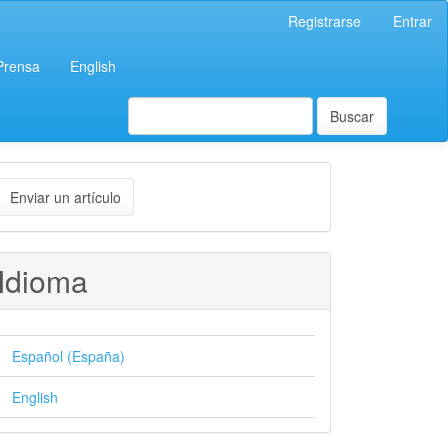
Registrarse
Entrar
 Prensa
English
Buscar
nviar
Enviar un artículo
n
rtículo
Idioma
Español (España)
English