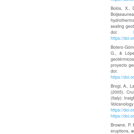
Bolós, X., 
Boijseaune
hydrothermal
sealing geo
doi:
https://doi
Botero-Góme
G., & Lópe
geotérmico
proyecto ge
doi
https://doi
Brogi, A., L
(2005). Cru
(Italy): Ins
Volcanolo
https://doi.
https://doi.
Browne, P. R
eruptions, 