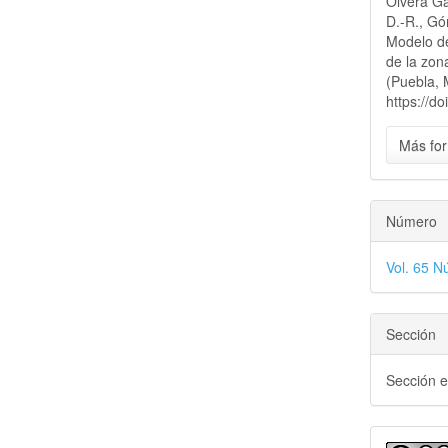
Olvera Gar
artícu
D.-R., Gó
Modelo de
de la zon
(Puebla, 
https://d
Más for
Número
Vol. 65 N
Sección
Sección e