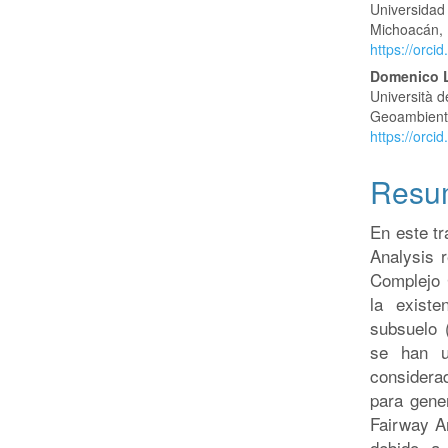
Universidad
Michoacán, 
https://orc
Domenico L
Università d
Geoambiental
https://orc
Resu
En este tr
Analysis r
Complejo 
la exist
subsuelo 
se han ut
considera
para gene
Fairway An
debido a