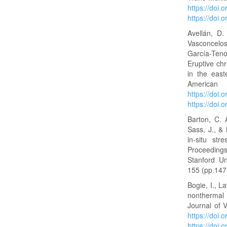
https://doi
https://doi
Avellán, D.
Vasconcelos
García-Teno
Eruptive ch
in the east
Americ
https://doi
https://doi
Barton, C. 
Sass, J., & 
in-situ str
Proceedings
Stanford Un
155 (pp.147-
Bogie, I., L
nonthermal 
Journal of 
https://doi
https://doi