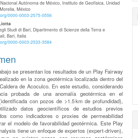
 Nacional Autónoma de México, Instituto de Geofísica, Unidad
Morelia, México
id.org/0000-0003-2575-0556
iotta
egli Studi di Bari, Dipartimento di Scienze della Terra e
i, Bari, Italia
id.org/0000-0003-2533-3584
men
abajo se presentan los resultados de un Play Fairway
ealizado en la zona geotérmica localizada dentro del
Caldera de Acoculco. En este estudio, considerando
encia probada de una anomalía geotérmica en el
(identificada con pozos de >1.5 km de profundidad),
ilizado datos geocientíficos de estudios previos
dos como indicadores o proxies de permeabilidad
rar el modelo de favorabilidad geotérmica. Este Play
alysis tiene un enfoque de expertos (expert-driven),
 que no existen pozos con recursos geotérmicos