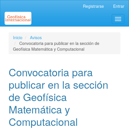
Navegación
Registrarse
Entrar
principal
Contenido
Toggl
principal
naviga
Barra
lateral
Inicio
Avisos
Convocatoria para publicar en la sección de
Geofísica Matemática y Computacional
Convocatoria para
publicar en la sección
de Geofísica
Matemática y
Computacional