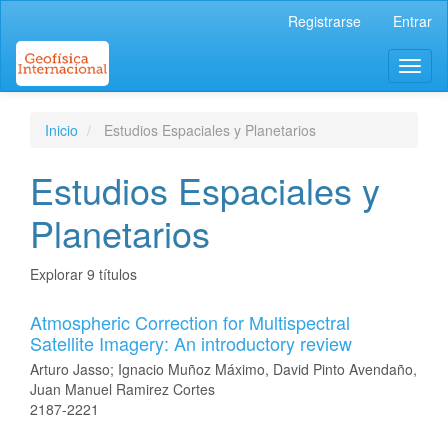
Navegación
Registrarse
Entrar
principal
Contenido
Toggl
principal
naviga
Barra
lateral
Inicio
Estudios Espaciales y Planetarios
Estudios Espaciales y
Planetarios
Explorar 9 títulos
Atmospheric Correction for Multispectral
Satellite Imagery: An introductory review
Arturo Jasso; Ignacio Muñoz Máximo, David Pinto Avendaño,
Juan Manuel Ramirez Cortes
2187-2221