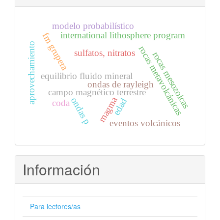
modelo probabilístico
international lithosphere program
fm grupera
aprovechamiento
rocas metavolcánicas
sulfatos, nitratos
rocas mesozoicas
equilibrio fluido mineral
ondas de rayleigh
campo magnético terrestre
magma
ondas p
edad
coda
eventos volcánicos
Información
Para lectores/as