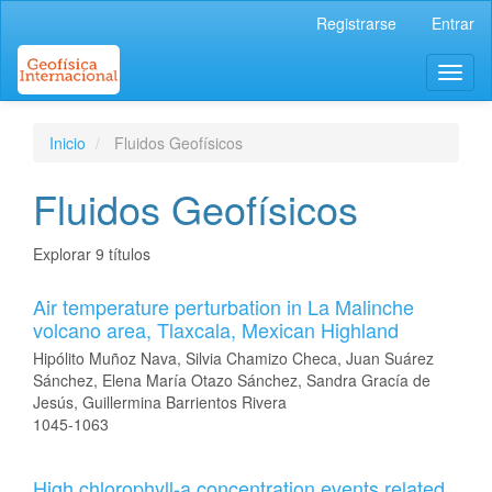
Navegación
Registrarse
Entrar
principal
Contenido
Toggl
principal
naviga
Barra
lateral
Inicio
Fluidos Geofísicos
Fluidos Geofísicos
Explorar 9 títulos
Air temperature perturbation in La Malinche
volcano area, Tlaxcala, Mexican Highland
Hipólito Muñoz Nava, Silvia Chamizo Checa, Juan Suárez
Sánchez, Elena María Otazo Sánchez, Sandra Gracía de
Jesús, Guillermina Barrientos Rivera
1045-1063
High chlorophyll-a concentration events related