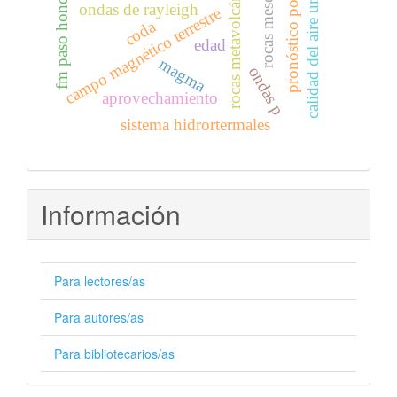
pronóstico por punto
rocas mesozoicas
calidad del aire urbano
rocas metavolcánicas
fm paso hondo
ondas de rayleigh
campo magnético terrestre
coda
edad
magma
ondas p
aprovechamiento
sistema hidrortermales
Información
Para lectores/as
Para autores/as
Para bibliotecarios/as