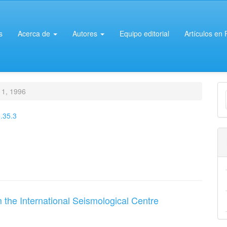
s
Acerca de
Autores
Equipo editorial
Artículos en
E
 1, 1996
u
.35.3
a
 the International Seismological Centre