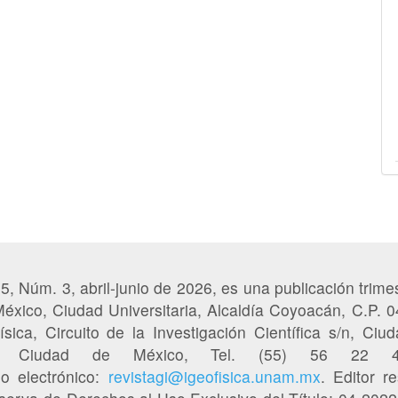
65, Núm. 3, abril-junio de 2026, es una publicación trimes
éxico, Ciudad Universitaria, Alcaldía Coyoacán, C.P. 
sica, Circuito de la Investigación Científica s/n, Ciud
50, Ciudad de México, Tel. (55) 56 22
eo electrónico:
revistagi@igeofisica.unam.mx
. Editor r