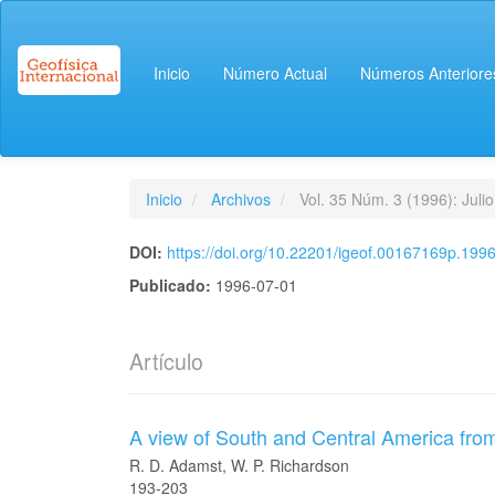
Navegación
principal
Contenido
Inicio
Número Actual
Números Anteriore
principal
Barra
lateral
Inicio
Archivos
Vol. 35 Núm. 3 (1996): Julio
DOI:
https://doi.org/10.22201/igeof.00167169p.1996
Publicado:
1996-07-01
Artículo
A view of South and Central America from
R. D. Adamst, W. P. Richardson
193-203