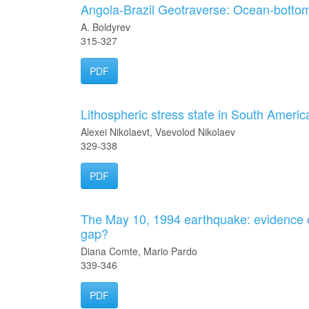
Angola-Brazil Geotraverse: Ocean-botto
A. Boldyrev
315-327
PDF
Lithospheric stress state in South America
Alexei Nikolaevt, Vsevolod Nikolaev
329-338
PDF
The May 10, 1994 earthquake: evidence of
gap?
Diana Comte, Mario Pardo
339-346
PDF