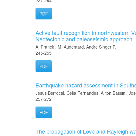
227-244
PDF
Active fault recognition in northwestern 
Neotectonic and paleoseismic approach
A. Franck , M. Audemard, Andre Singer P.
245-255
PDF
Earthquake hazard assessment in Southe
Jesus Berrocal, Celia Fernandes, Ailton Bassini, Jo
257-272
PDF
The propagation of Love and Rayleigh w