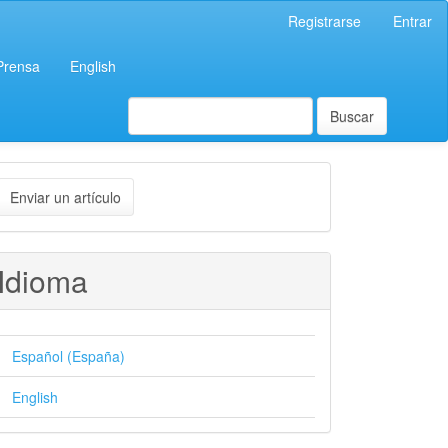
Registrarse
Entrar
 Prensa
English
Buscar
nviar
Enviar un artículo
n
rtículo
Idioma
Español (España)
English