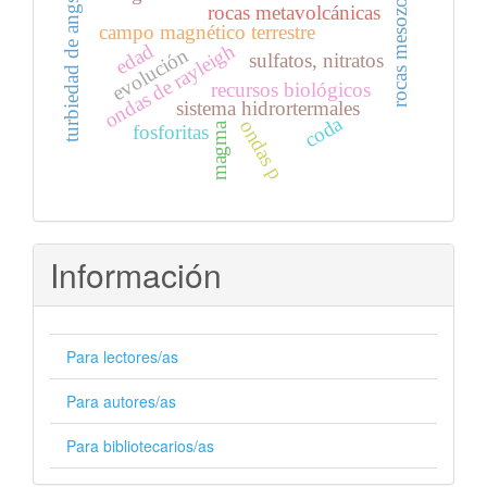
turbiedad de angstrom
rocas mesozoicas
rocas metavolcánicas
campo magnético terrestre
edad
ondas de rayleigh
evolución
sulfatos, nitratos
recursos biológicos
sistema hidrortermales
coda
ondas p
magma
fosforitas
Información
Para lectores/as
Para autores/as
Para bibliotecarios/as