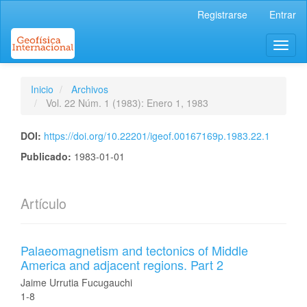
Navegación
Registrarse
Entrar
principal
Contenido
Toggl
principal
naviga
Barra
lateral
Inicio
Archivos
Vol. 22 Núm. 1 (1983): Enero 1, 1983
DOI:
https://doi.org/10.22201/igeof.00167169p.1983.22.1
Publicado:
1983-01-01
Artículo
Palaeomagnetism and tectonics of Middle
America and adjacent regions. Part 2
Jaime Urrutia Fucugauchi
1-8