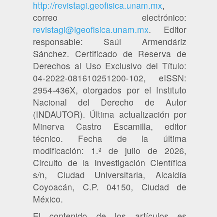
http://revistagi.geofisica.unam.mx
,
correo electrónico:
revistagi@igeofisica.unam.mx
. Editor
responsable: Saúl Armendáriz
Sánchez. Certificado de Reserva de
Derechos al Uso Exclusivo del Título:
04-2022-081610251200-102, eISSN:
2954-436X, otorgados por el Instituto
Nacional del Derecho de Autor
(INDAUTOR). Última actualización por
Minerva Castro Escamilla, editor
técnico. Fecha de la última
modificación: 1.º de julio de 2026,
Circuito de la Investigación Científica
s/n, Ciudad Universitaria, Alcaldía
Coyoacán, C.P. 04150, Ciudad de
México.
El contenido de los artículos es