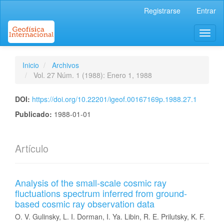
Navegación
Registrarse
Entrar
principal
Contenido
Toggl
principal
naviga
Barra
lateral
Inicio
Archivos
Vol. 27 Núm. 1 (1988): Enero 1, 1988
DOI:
https://doi.org/10.22201/igeof.00167169p.1988.27.1
Publicado:
1988-01-01
Artículo
Analysis of the small-scale cosmic ray
fluctuations spectrum inferred from ground-
based cosmic ray observation data
O. V. Gulinsky, L. I. Dorman, I. Ya. Libin, R. E. Prilutsky, K. F.