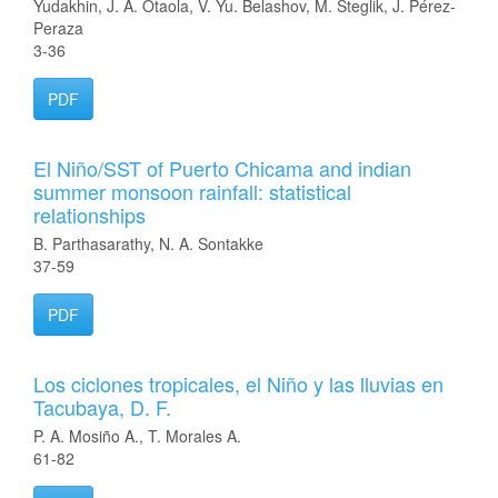
Yudakhin, J. A. Otaola, V. Yu. Belashov, M. Steglik, J. Pérez-
Peraza
3-36
PDF
El Niño/SST of Puerto Chicama and indian
summer monsoon rainfall: statistical
relationships
B. Parthasarathy, N. A. Sontakke
37-59
PDF
Los ciclones tropicales, el Niño y las lluvias en
Tacubaya, D. F.
P. A. Mosiño A., T. Morales A.
61-82