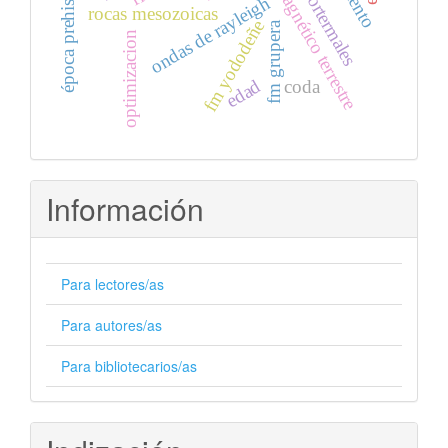
campo magnético terrestre
época prehispánica
ondas de rayleigh
rocas mesozoicas
fm yododeñe
fm grupera
optimizacion
edad
coda
Información
Para lectores/as
Para autores/as
Para bibliotecarios/as