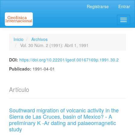
Navegación
Registrarse
Entrar
principal
Contenido
Toggl
principal
naviga
Barra
lateral
Inicio
Archivos
Vol. 30 Núm. 2 (1991): Abril 1, 1991
DOI:
https://doi.org/10.22201/igeof.00167169p.1991.30.2
Publicado:
1991-04-01
Artículo
Southward migration of volcanic activity in the
Sierra de Las Cruces, basin of Mexico? - A
preliminary K -Ar dating and palaeomagnetic
study