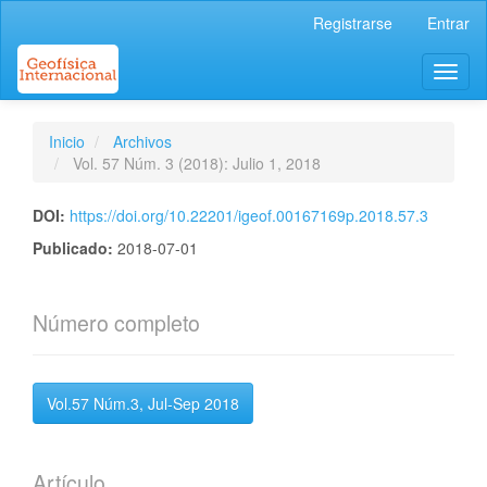
Navegación
Registrarse
Entrar
principal
Contenido
Toggl
principal
naviga
Barra
lateral
Inicio
Archivos
Vol. 57 Núm. 3 (2018): Julio 1, 2018
DOI:
https://doi.org/10.22201/igeof.00167169p.2018.57.3
Publicado:
2018-07-01
Número completo
Vol.57 Núm.3, Jul-Sep 2018
Artículo