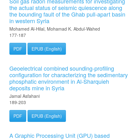
Soil gas radon measurements for investigating
the actual status of seismic quiescence along
the bounding fault of the Ghab pull-apart basin
in western Syria
Mohamed Al-Hilal, Mohamad K. Abdul-Wahed
177-187
PDF
EPUB (English)
Geoelectrical combined sounding-profiling
configuration for characterizing the sedimentary
phosphatic environment in Al-Sharquieh
deposits mine in Syria
Jamal Asfahani
189-203
PDF
EPUB (English)
A Graphic Processing Unit (GPU) based