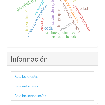
pronóstico por punto
campo magnético terrestre
física de continuos
ondas de rayleigh
evolución
rocas metavolcánicas
aprovechamiento
edad
fm grupera
fm yododeñe
ondas p
magma
coda
sulfatos, nitratos
fm paso hondo
Información
Para lectores/as
Para autores/as
Para bibliotecarios/as