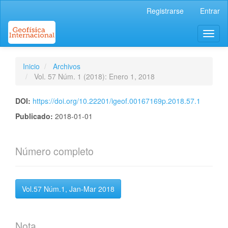
Navegación
Registrarse
Entrar
principal
Contenido
Toggl
principal
naviga
Barra
lateral
Inicio
Archivos
Vol. 57 Núm. 1 (2018): Enero 1, 2018
DOI:
https://doi.org/10.22201/igeof.00167169p.2018.57.1
Publicado:
2018-01-01
Número completo
Vol.57 Núm.1, Jan-Mar 2018
Nota