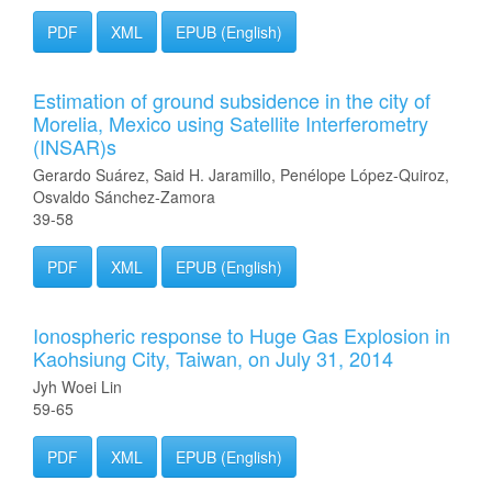
PDF
XML
EPUB (English)
Estimation of ground subsidence in the city of
Morelia, Mexico using Satellite Interferometry
(INSAR)s
Gerardo Suárez, Said H. Jaramillo, Penélope López-Quiroz,
Osvaldo Sánchez-Zamora
39-58
PDF
XML
EPUB (English)
Ionospheric response to Huge Gas Explosion in
Kaohsiung City, Taiwan, on July 31, 2014
Jyh Woei Lin
59-65
PDF
XML
EPUB (English)