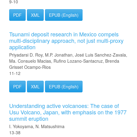
9-10
PDF
XML
EPUB (English)
Tsunami deposit research in Mexico compels
multi-disciplinary approach, not just multi-proxy
application
Priyadarsi D. Roy, M.P. Jonathan, José Luis Sanchez-Zavala,
Ma. Consuelo Macias, Rufino Lozano-Santacruz, Brenda
Grisset Ocampo-Rios
11-12
PDF
XML
EPUB (English)
Understanding active volcanoes: The case of
Usu Volcano, Japan, with emphasis on the 1977
summit eruption
I. Yokoyama, N. Matsushima
13-38