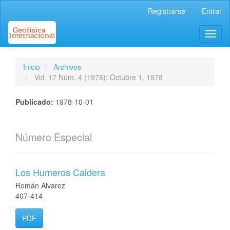
Navegación
Registrarse
Entrar
principal
Contenido
Toggl
principal
naviga
Barra
lateral
Inicio
Archivos
Vol. 17 Núm. 4 (1978): Octubre 1, 1978
Publicado:
1978-10-01
Número Especial
Los Humeros Caldera
Román Alvarez
407-414
PDF