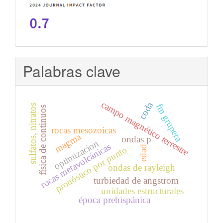
Palabras clave
campo magnético terrestre
coda
fm grupera
sulfatos, nitratos
física de continuos
rocas mesozoicas
magma
ondas p
optimizacion
rocas metavolcánicas
edad
pronóstico por punto
ondas de rayleigh
turbiedad de angstrom
unidades estructurales
época prehispánica