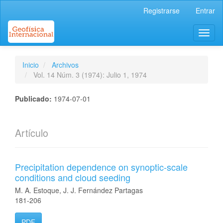
Navegación
Registrarse
Entrar
principal
Contenido
Toggl
principal
naviga
Barra
lateral
Inicio
Archivos
Vol. 14 Núm. 3 (1974): Julio 1, 1974
Publicado:
1974-07-01
Artículo
Precipitation dependence on synoptic-scale
conditions and cloud seeding
M. A. Estoque, J. J. Fernández Partagas
181-206
PDF