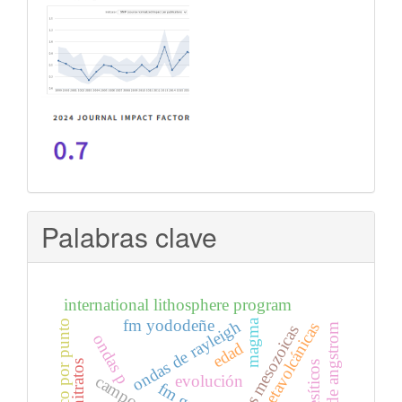
Palabras clave
international lithosphere program
fm yododeñe
magma
ondas de rayleigh
pronóstico por punto
rocas metavolcánicas
turbiedad de angstrom
rocas mesozoicas
ondas p
edad
evolución