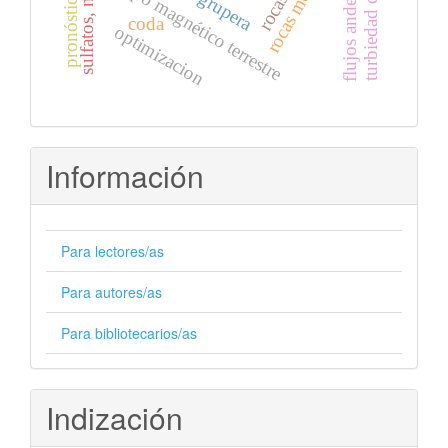
sulfatos, nitratos
flujos andesíticos
campo magnético terrestre
fm grupera
coda
optimizacion
Información
Para lectores/as
Para autores/as
Para bibliotecarios/as
Indización