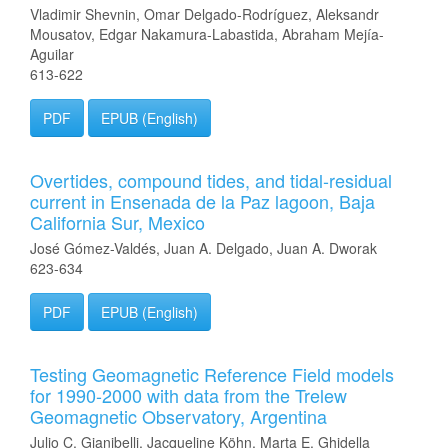
Vladimir Shevnin, Omar Delgado-Rodríguez, Aleksandr
Mousatov, Edgar Nakamura-Labastida, Abraham Mejía-
Aguilar
613-622
PDF
EPUB (English)
Overtides, compound tides, and tidal-residual
current in Ensenada de la Paz lagoon, Baja
California Sur, Mexico
José Gómez-Valdés, Juan A. Delgado, Juan A. Dworak
623-634
PDF
EPUB (English)
Testing Geomagnetic Reference Field models
for 1990-2000 with data from the Trelew
Geomagnetic Observatory, Argentina
Julio C. Gianibelli, Jacqueline Köhn, Marta E. Ghidella