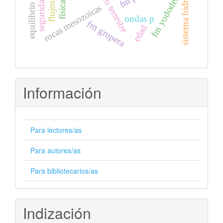
sistema hidrortermales
seguridad global
fm yododeñe
rocas mesozoicas
ondas p
fm grupera
edad
Información
Para lectores/as
Para autores/as
Para bibliotecarios/as
Indización