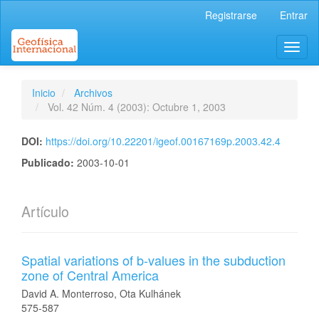
Navegación
Registrarse
Entrar
principal
Contenido
Toggl
principal
naviga
Barra
lateral
Inicio
Archivos
Vol. 42 Núm. 4 (2003): Octubre 1, 2003
DOI:
https://doi.org/10.22201/igeof.00167169p.2003.42.4
Publicado:
2003-10-01
Artículo
Spatial variations of b-values in the subduction
zone of Central America
David A. Monterroso, Ota Kulhánek
575-587