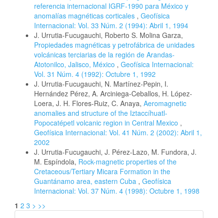
referencia internacional IGRF-1990 para México y
anomalías magnéticas corticales
,
Geofísica
Internacional: Vol. 33 Núm. 2 (1994): Abril 1, 1994
J. Urrutia-Fucugauchi, Roberto S. Molina Garza,
Propiedades magnéticas y petrofábrica de unidades
volcánicas terciarias de la región de Arandas-
Atotonilco, Jalisco, México
,
Geofísica Internacional:
Vol. 31 Núm. 4 (1992): Octubre 1, 1992
J. Urrutia-Fucugauchi, N. Martínez-Pepin, I.
Hernández Pérez, A. Arciniega-Ceballos, H. López-
Loera, J. H. Flores-Ruiz, C. Anaya,
Aeromagnetic
anomalies and structure of the Iztaccíhuatl-
Popocatépetl volcanic region in Central Mexico
,
Geofísica Internacional: Vol. 41 Núm. 2 (2002): Abril 1,
2002
J. Urrutia-Fucugauchi, J. Pérez-Lazo, M. Fundora, J.
M. Espíndola,
Rock-magnetic properties of the
Cretaceous/Tertiary Micara Formation in the
Guantánamo area, eastern Cuba
,
Geofísica
Internacional: Vol. 37 Núm. 4 (1998): Octubre 1, 1998
1
2
3
>
>>