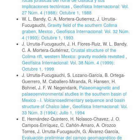
rocas jurásicas del norte de Oaxaca y sus
implicaciones tectónicas
,
Geofísica Internacional: Vol.
27 Núm. 4 (1988): Octubre 1, 1988
W. L. Bandy, C. A. Mortera-Gutierrez, J. Urrutia-
Fucugauchi,
Gravity field of the southern Colima
graben, Mexico
,
Geofísica Internacional: Vol. 32 Núm.
4 (1993): Octubre 1, 1993
J. Urrutia-Fucugauchi, J. H. Flores-Ruiz, W. L. Bandy,
C. A. Mortera-Gutiérrez,
Crustal structure of the
Colima rift, western Mexico: gravity models revisited
,
Geofísica Internacional: Vol. 38 Núm. 4 (1999):
Octubre 1, 1999
J. Urrutia-Fucugauchi, S. Lozano-García, B. Ortega-
Guerrero, M. Caballero-Miranda, R. Hansen, H.
Bohnel, J. F. W. Negendank,
Palaeomagnetic and
palaeoenvironmental studies in the southern basin of
Mexico - I. Volcanosedimentary sequence and basin
structure of Chalco lake
,
Geofísica Internacional: Vol.
33 Núm. 3 (1994): Julio 1, 1994
E. Hernández-Quintero, H. Nolasco-Chavez, J. O.
Campos-Enríquez, C. Cañón-Amaro, A. Orozco
Torres, J. Urrutia-Fucugauchi, G. Álvarez-García,
Evaluación preliminar del campo geomagnético de