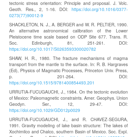
tectonic stress orientation: Principle and proposal. J. Volc.
Geoth. Res., 2, 1-16. DOI:
https://doi.org/10.1016/0377-
0273(77)90012-9
SHACKLETON, N. J., A. BERGER and W. R. PELTIER, 1990.
An alternative astronomical calibration of the Lower
Pleistocene time scale based on ODP Site 677. Trans. R.
Soc. Edinburgh, 81, 251-261. DOI:
https://doi.org/10.1017/S0263593300020782
SHAW, H. R., 1980. The fracture mechanisms of magma
transport from the mantle to the surface. In: R. B. Hargraves
(Ed), Physics of Magmatic Processes, Princeton Univ. Press,
p. 201-264. DOI:
https://doi.org/10.1515/9781400854493.201
URRUTIA-FUCUGAUCHI, J., 1984. On the tectonic evolution
of Mexico: Paleomagnetic constraints. Amer. Geophys. Union
Geodyn. Ser., 12, 29-47. DOI:
https://doi.org/10.1029/GD012p0029
URRUTIA-FUCUGAUCHI, J., and R. CHAVEZ-SEGURA,
1991. Gravity modeling of lake basin structure: The lakes of
Xochimilco and Chalco, southern Basin of Mexico. Soc. Expl.