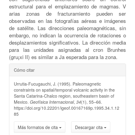
estructural para el emplazamiento de magmas. V
arias zonas de fracturamiento pueden ser
observadas en las fotografías aéreas e imágenes
de satélite. Las direcciones paleomagnéticas, sin
embargo, no indican la ocurrencia de rotaciones o
desplazamientos significativos. La dirección media
para las unidades asignadas al cron Brunhes
(gru¡xi II) es similar a Ja esperada para la zona.
Detalles
Cómo citar
del
Urrutia-Fucugauchi, J. (1995). Paleomagnetic
artículo
constraints on spatial/temporal volcanic activity in the
Santa Catarina-Chalco region, southeastern basin of
Mexico.
Geofísica Internacional
,
34
(1), 55–66.
https://doi.org/10.22201/igeof.00167169p.1995.34.1.12
85
Más formatos de cita
Descargar cita