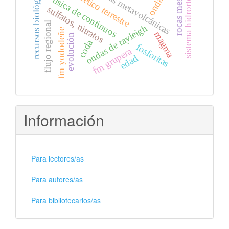
rocas mesozoicas
sistema hidrortermales
recursos biológicos
ondas p
rocas metavolcánicas
física de continuos
sulfatos, nitratos
flujo regional
ondas de rayleigh
fm yododeñe
magma
evolución
coda
fosforitas
fm grupera
edad
Información
Para lectores/as
Para autores/as
Para bibliotecarios/as