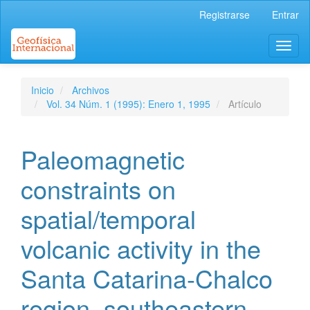
Navegación
Registrarse
Entrar
principal
Contenido
Toggl
principal
naviga
Barra
lateral
Inicio
Archivos
Vol. 34 Núm. 1 (1995): Enero 1, 1995
Artículo
Paleomagnetic
constraints on
spatial/temporal
volcanic activity in the
Santa Catarina-Chalco
region, southeastern