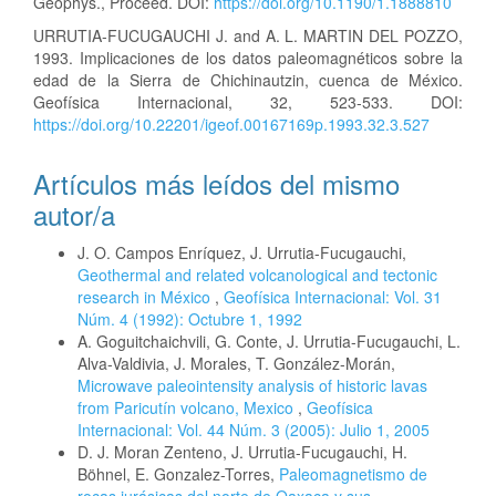
Geophys., Proceed. DOI:
https://doi.org/10.1190/1.1888810
URRUTIA-FUCUGAUCHI J. and A. L. MARTIN DEL POZZO,
1993. Implicaciones de los datos paleomagnéticos sobre la
edad de la Sierra de Chichinautzin, cuenca de México.
Geofísica Internacional, 32, 523-533. DOI:
https://doi.org/10.22201/igeof.00167169p.1993.32.3.527
Artículos más leídos del mismo
autor/a
J. O. Campos Enríquez, J. Urrutia-Fucugauchi,
Geothermal and related volcanological and tectonic
research in México
,
Geofísica Internacional: Vol. 31
Núm. 4 (1992): Octubre 1, 1992
A. Goguitchaichvili, G. Conte, J. Urrutia-Fucugauchi, L.
Alva-Valdivia, J. Morales, T. González-Morán,
Microwave paleointensity analysis of historic lavas
from Paricutín volcano, Mexico
,
Geofísica
Internacional: Vol. 44 Núm. 3 (2005): Julio 1, 2005
D. J. Moran Zenteno, J. Urrutia-Fucugauchi, H.
Böhnel, E. Gonzalez-Torres,
Paleomagnetismo de