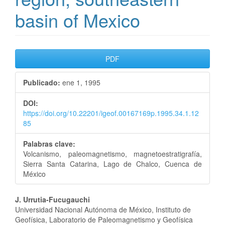
basin of Mexico
Barra
PDF
lateral
Publicado:
ene 1, 1995
del
DOI:
artículo
https://doi.org/10.22201/igeof.00167169p.1995.34.1.12
85
Palabras clave:
Volcanismo, paleomagnetismo, magnetoestratigrafía,
Sierra Santa Catarina, Lago de Chalco, Cuenca de
México
Contenido
J. Urrutia-Fucugauchi
Universidad Nacional Autónoma de México, Instituto de
principal
Geofísica, Laboratorio de Paleomagnetismo y Geofísica