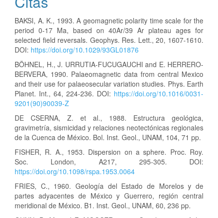
Citas
BAKSI, A. K., 1993. A geomagnetic polarity time scale for the
period 0-17 Ma, based on 40Ar/39 Ar plateau ages for
selected field reversals. Geophys. Res. Lett., 20, 1607-1610.
DOI:
https://doi.org/10.1029/93GL01876
BÖHNEL, H., J. URRUTIA-FUCUGAUCHI and E. HERRERO-
BERVERA, 1990. Palaeomagnetic data from central Mexico
and their use for palaeosecular variation studies. Phys. Earth
Planet. Int., 64, 224-236. DOI:
https://doi.org/10.1016/0031-
9201(90)90039-Z
DE CSERNA, Z. et al., 1988. Estructura geológica,
gravimetría, sismicidad y relaciones neotectónicas regionales
de la Cuenca de México. Bol. Inst. Geol., UNAM, 104, 71 pp.
FISHER, R. A., 1953. Dispersion on a sphere. Proc. Roy.
Soc. London, A217, 295-305. DOI:
https://doi.org/10.1098/rspa.1953.0064
FRIES, C., 1960. Geología del Estado de Morelos y de
partes adyacentes de México y Guerrero, región central
meridional de México. B1. Inst. Geol., UNAM, 60, 236 pp.