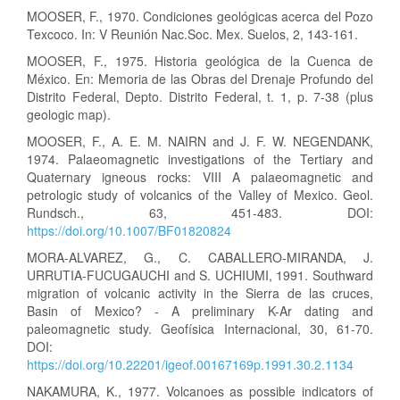
MOOSER, F., 1970. Condiciones geológicas acerca del Pozo
Texcoco. In: V Reunión Nac.Soc. Mex. Suelos, 2, 143-161.
MOOSER, F., 1975. Historia geológica de la Cuenca de
México. En: Memoria de las Obras del Drenaje Profundo del
Distrito Federal, Depto. Distrito Federal, t. 1, p. 7-38 (plus
geologic map).
MOOSER, F., A. E. M. NAIRN and J. F. W. NEGENDANK,
1974. Palaeomagnetic investigations of the Tertiary and
Quaternary igneous rocks: VIII A palaeomagnetic and
petrologic study of volcanics of the Valley of Mexico. Geol.
Rundsch., 63, 451-483. DOI:
https://doi.org/10.1007/BF01820824
MORA-ALVAREZ, G., C. CABALLERO-MIRANDA, J.
URRUTIA-FUCUGAUCHI and S. UCHIUMI, 1991. Southward
migration of volcanic activity in the Sierra de las cruces,
Basin of Mexico? - A preliminary K-Ar dating and
paleomagnetic study. Geofísica Internacional, 30, 61-70.
DOI:
https://doi.org/10.22201/igeof.00167169p.1991.30.2.1134
NAKAMURA, K., 1977. Volcanoes as possible indicators of