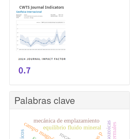
CWTS Journal Indicators
Palabras clave
mecánica de emplazamiento
campo magnético terrestre
equilibrio fluido mineral