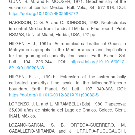
GUNN, B. M. and F. MOOSER, 1971. Geochemistry of the
volcanics of central Mexico. Bull. Volc., 34, 577-616. DOI:
https://doi.org/10.1007/BF02596772
HARRISON, C. G. A. and C. JOHNSON, 1988. Neotectonics
in central Mexico from Landsat TM data: Final report. Publ.
RSMAS, Univ. of Miami, Florida, USA, 127 pp.
HILGEN, F. J., 1991a. Astronomical calibration of Gauss to
Matuyama sapropels in the Mediterranean and implication
for the geomagnetic polarity time scale. Earth Planet. Sci.
Lett., 104, 226-244. DOI:
https://doi.org/10.1016/0012-
821X(91)90206-W
HILGEN, F. J., 1991b. Extension of the astronomically
calibrated (polarity) time scale to the Miocene/Pliocene
boundary. Earth Planet. Sci. Lett., 107, 349-368. DOI:
https://doi.org/10.1016/0012-821X(91)90082-S
LORENZO, J. L. and L. MIRAMBELL (Eds), 1986. Tlapacoya:
35,000 años de historia del Lago de Chalco. Colecc. Cient.
INAH, México.
LOZANO-GARCIA, S. B. ORTEGA-GUERRERO, M.
CABALLERO-MIRANDA and J. URRUTIA-FUCUGAUCHI,