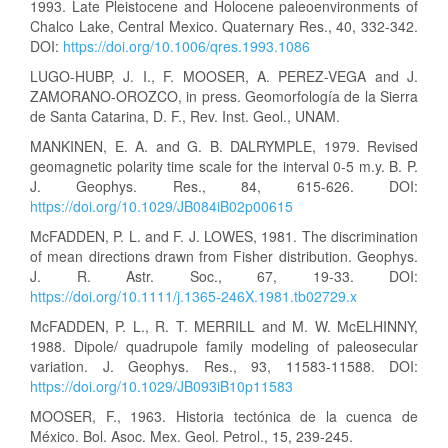
1993. Late Pleistocene and Holocene paleoenvironments of
Chalco Lake, Central Mexico. Quaternary Res., 40, 332-342.
DOI:
https://doi.org/10.1006/qres.1993.1086
LUGO-HUBP, J. I., F. MOOSER, A. PEREZ-VEGA and J.
ZAMORANO-OROZCO, in press. Geomorfología de la Sierra
de Santa Catarina, D. F., Rev. Inst. Geol., UNAM.
MANKINEN, E. A. and G. B. DALRYMPLE, 1979. Revised
geomagnetic polarity time scale for the interval 0-5 m.y. B. P.
J. Geophys. Res., 84, 615-626. DOI:
https://doi.org/10.1029/JB084iB02p00615
McFADDEN, P. L. and F. J. LOWES, 1981. The discrimination
of mean directions drawn from Fisher distribution. Geophys.
J. R. Astr. Soc., 67, 19-33. DOI:
https://doi.org/10.1111/j.1365-246X.1981.tb02729.x
McFADDEN, P. L., R. T. MERRILL and M. W. McELHINNY,
1988. Dipole/ quadrupole family modeling of paleosecular
variation. J. Geophys. Res., 93, 11583-11588. DOI:
https://doi.org/10.1029/JB093iB10p11583
MOOSER, F., 1963. Historia tectónica de la cuenca de
México. Bol. Asoc. Mex. Geol. Petrol., 15, 239-245.