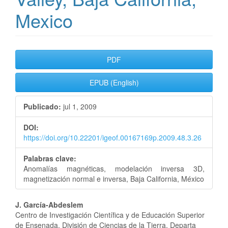
Mexico
Barra
PDF
lateral
EPUB (English)
del
Publicado:
jul 1, 2009
artículo
DOI:
https://doi.org/10.22201/igeof.00167169p.2009.48.3.26
Palabras clave:
Anomalías magnéticas, modelación inversa 3D,
magnetización normal e inversa, Baja California, México
Contenido
J. García-Abdeslem
Centro de Investigación Científica y de Educación Superior
principal
de Ensenada, División de Ciencias de la Tierra, Departa