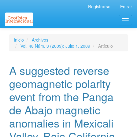
Navegación
Registrarse
Entrar
principal
Contenido
Toggl
principal
naviga
Barra
lateral
Inicio
Archivos
Vol. 48 Núm. 3 (2009): Julio 1, 2009
Artículo
A suggested reverse
geomagnetic polarity
event from the Panga
de Abajo magnetic
anomalies in Mexicali
Valley, Baja California,