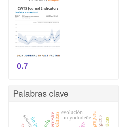
CWTS Journal Indicators
Palabras clave
evolución
fm grupera
fm yododeñe
coda