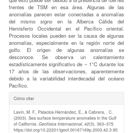
frentes de TSM en esa área. Algunas de las
anomalías parecen estar conectadas a anomalías
del mismo signo en la Alberca Cálida del
Hemisferio Occidental en el Pacífico oriental.
Procesos locales pueden ser la causa de algunas
anomalías, especialmente en la región norte del
golfo. El origen de algunas anomalías se
desconoce. Se observa un calentamiento
estadísticamente significativo de ~ 1°C durante los
17 años de las observaciones, aparentemente
debido a la variabilidad interdecadal del océano
Pacífico.
Detalles
Cómo citar
del
Lavín, M. F., Palacios-Hernández, E., & Cabrera, . C.
artículo
(2003). Sea surface temperature anomalies in the Gulf
of California.
Geofísica Internacional
,
42
(3), 363–375.
https://doi.org/10.22201/igeof.00167169p.2003.42.3.95