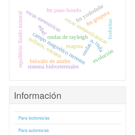
fm yododeñe
fm paso hondo
rocas mesozoicas
fm grupera
equilibrio fluido mineral
rocas metavolcánicas
fosforitas
edad
campo magnético terrestre
ondas de rayleigh
sulfatos, nitratos
ondas p
coda
magma
evolución
bióxido de azufre
sistema hidrortermales
Información
Para lectores/as
Para autores/as