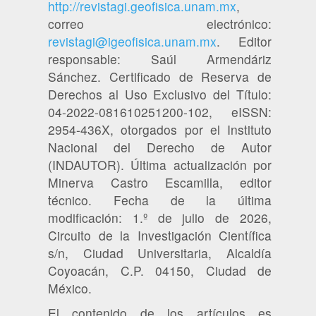
http://revistagi.geofisica.unam.mx
,
correo electrónico:
revistagi@igeofisica.unam.mx
. Editor
responsable: Saúl Armendáriz
Sánchez. Certificado de Reserva de
Derechos al Uso Exclusivo del Título:
04-2022-081610251200-102, eISSN:
2954-436X, otorgados por el Instituto
Nacional del Derecho de Autor
(INDAUTOR). Última actualización por
Minerva Castro Escamilla, editor
técnico. Fecha de la última
modificación: 1.º de julio de 2026,
Circuito de la Investigación Científica
s/n, Ciudad Universitaria, Alcaldía
Coyoacán, C.P. 04150, Ciudad de
México.
El contenido de los artículos es