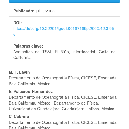
del
Publicado:
jul 1, 2003
artículo
DOI:
https://doi.org/10.22201/igeof.00167169p.2003.42.3.95
6
Palabras clave:
Anomalías de TSM, El Niño, interdecadal, Golfo de
California
Contenido
M. F. Lavín
Departamento de Oceanografía Física, CICESE, Ensenada,
principal
Baja California, México
del
E. Palacios-Hernández
Departamento de Oceanografía Física, CICESE, Ensenada,
artículo
Baja California, México ; Departamento de Física,
Universidad de Guadalajara, Guadalajara, Jalisco, México
C. Cabrera
Departamento de Oceanografía Física, CICESE, Ensenada,
Baja California, México