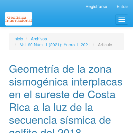
Navegación
Registrarse
Entrar
principal
Contenido
Toggl
principal
naviga
Barra
lateral
Inicio
Archivos
Vol. 60 Núm. 1 (2021): Enero 1, 2021
Artículo
Geometría de la zona
sismogénica interplacas
en el sureste de Costa
Rica a la luz de la
secuencia sísmica de
golfito del 2018