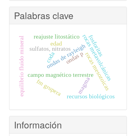
Palabras clave
rocas metavolcánicas
reajuste litostático
fosforitas
equilibrio fluido mineral
edad
ondas de rayleigh
sulfatos, nitratos
ondas p
coda
rocas mesozoicas
campo magnético terrestre
magma
fm grupera
recursos biológicos
Información