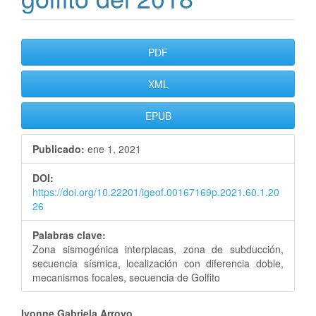
Barra
PDF
lateral
XML
del
EPUB
artículo
Publicado:
ene 1, 2021
DOI:
https://doi.org/10.22201/igeof.00167169p.2021.60.1.20
26
Palabras clave:
Zona sismogénica interplacas, zona de subducción,
secuencia sísmica, localización con diferencia doble,
mecanismos focales, secuencia de Golfito
Ivonne Gabriela Arroyo