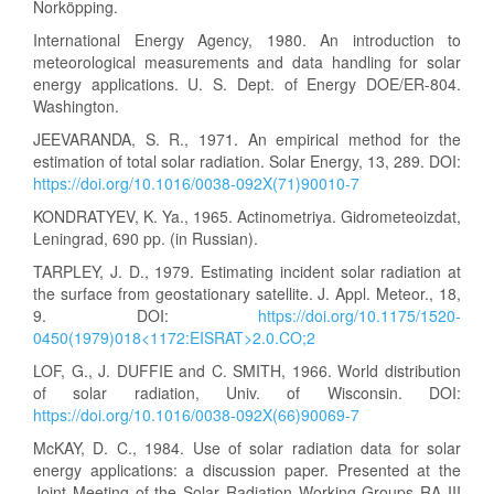
Norköpping.
International Energy Agency, 1980. An introduction to
meteorological measurements and data handling for solar
energy applications. U. S. Dept. of Energy DOE/ER-804.
Washington.
JEEVARANDA, S. R., 1971. An empirical method for the
estimation of total solar radiation. Solar Energy, 13, 289. DOI:
https://doi.org/10.1016/0038-092X(71)90010-7
KONDRATYEV, K. Ya., 1965. Actinometriya. Gidrometeoizdat,
Leningrad, 690 pp. (in Russian).
TARPLEY, J. D., 1979. Estimating incident solar radiation at
the surface from geostationary satellite. J. Appl. Meteor., 18,
9. DOI:
https://doi.org/10.1175/1520-
0450(1979)018<1172:EISRAT>2.0.CO;2
LOF, G., J. DUFFIE and C. SMITH, 1966. World distribution
of solar radiation, Univ. of Wisconsin. DOI:
https://doi.org/10.1016/0038-092X(66)90069-7
McKAY, D. C., 1984. Use of solar radiation data for solar
energy applications: a discussion paper. Presented at the
Joint Meeting of the Solar Radiation Working Groups RA III