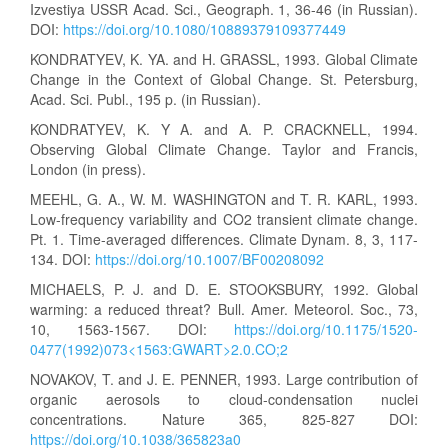
Izvestiya USSR Acad. Sci., Geograph. 1, 36-46 (in Russian).
DOI:
https://doi.org/10.1080/10889379109377449
KONDRATYEV, K. YA. and H. GRASSL, 1993. Global Climate
Change in the Context of Global Change. St. Petersburg,
Acad. Sci. Publ., 195 p. (in Russian).
KONDRATYEV, K. Y A. and A. P. CRACKNELL, 1994.
Observing Global Climate Change. Taylor and Francis,
London (in press).
MEEHL, G. A., W. M. WASHINGTON and T. R. KARL, 1993.
Low-frequency variability and CO2 transient climate change.
Pt. 1. Time-averaged differences. Climate Dynam. 8, 3, 117-
134. DOI:
https://doi.org/10.1007/BF00208092
MICHAELS, P. J. and D. E. STOOKSBURY, 1992. Global
warming: a reduced threat? Bull. Amer. Meteorol. Soc., 73,
10, 1563-1567. DOI:
https://doi.org/10.1175/1520-
0477(1992)073<1563:GWART>2.0.CO;2
NOVAKOV, T. and J. E. PENNER, 1993. Large contribution of
organic aerosols to cloud-condensation nuclei
concentrations. Nature 365, 825-827 DOI:
https://doi.org/10.1038/365823a0