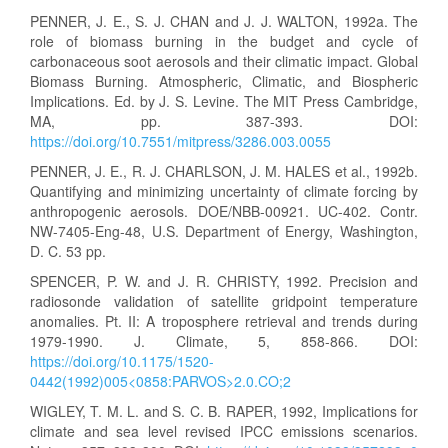
PENNER, J. E., S. J. CHAN and J. J. WALTON, 1992a. The
role of biomass burning in the budget and cycle of
carbonaceous soot aerosols and their climatic impact. Global
Biomass Burning. Atmospheric, Climatic, and Biospheric
Implications. Ed. by J. S. Levine. The MIT Press Cambridge,
MA, pp. 387-393. DOI:
https://doi.org/10.7551/mitpress/3286.003.0055
PENNER, J. E., R. J. CHARLSON, J. M. HALES et al., 1992b.
Quantifying and minimizing uncertainty of climate forcing by
anthropogenic aerosols. DOE/NBB-00921. UC-402. Contr.
NW-7405-Eng-48, U.S. Department of Energy, Washington,
D. C. 53 pp.
SPENCER, P. W. and J. R. CHRISTY, 1992. Precision and
radiosonde validation of satellite gridpoint temperature
anomalies. Pt. II: A troposphere retrieval and trends during
1979-1990. J. Climate, 5, 858-866. DOI:
https://doi.org/10.1175/1520-
0442(1992)005<0858:PARVOS>2.0.CO;2
WIGLEY, T. M. L. and S. C. B. RAPER, 1992, Implications for
climate and sea level revised IPCC emissions scenarios.