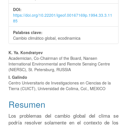
del
DOI:
artículo
https://doi.org/10.22201/igeof.00167169p.1994.33.3.11
85
Palabras clave:
Cambio climático global, ecodinamica
Contenido
K. Ya. Kondratyev
Academician, Co-Chairman of the Board, Nansen
principal
International Environmental and Remote Sensing Centre
(NIERSC), St. Petersburg, RUSSIA
del
I. Galindo
artículo
Centro Universitario de Investigaciones en Ciencias de la
Tierra (CUICT), Universidad de Colima, Col., MEXICO
Resumen
Los problemas del cambio global del clima se
podría resolver solamente en el contexto de los