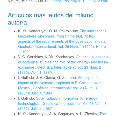
Nature, 357, 293-300. DOI:
https://doi.org/10.1038/357293a0
Artículos más leídos del mismo
autor/a
K. Ya. Kondratyev, O. M. Pokrokvsky,
The international
Geosphere-Biosphere Programme (IGBP): Key
aspects of the requirements of the observational data
,
Geofísica Internacional: Vol. 29 Núm. 1 (1990): Enero
1, 1990
V. G. Gorshkov, K. Ya. Kondratyev,
Conceptual aspects
of ecological studies: the role of the energy- and mass-
exchange
,
Geofísica Internacional: Vol. 29 Núm. 2
(1990): Abril 1, 1990
I. Galindo, J. A. Otaola, G. Zenteno,
Atmospheric
impact of the volcanic eruptions of El Chichon over
Mexico
,
Geofísica Internacional: Vol. 23 Núm. 3
(1984): Julio 1, 1984
I. Galindo,
Solar radiation information for energy
technologists
,
Geofísica Internacional: Vol. 26 Núm. 3
(1987): Julio 1, 1987
K. Ya. Kondratyev, A. A. Grigoryev, V. H. Zhvalev,
The