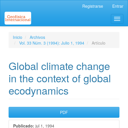
Navegación
Registrarse
Entrar
principal
Contenido
Toggl
principal
naviga
Barra
lateral
Inicio
Archivos
Vol. 33 Núm. 3 (1994): Julio 1, 1994
Artículo
Global climate change
in the context of global
ecodynamics
Barra
PDF
lateral
Publicado:
jul 1, 1994