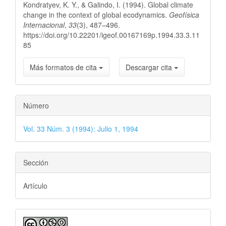
Kondratyev, K. Y., & Galindo, I. (1994). Global climate
artículo
change in the context of global ecodynamics.
Geofísica
Internacional
,
33
(3), 487–496.
https://doi.org/10.22201/igeof.00167169p.1994.33.3.11
85
Más formatos de cita
Descargar cita
Número
Vol. 33 Núm. 3 (1994): Julio 1, 1994
Sección
Artículo