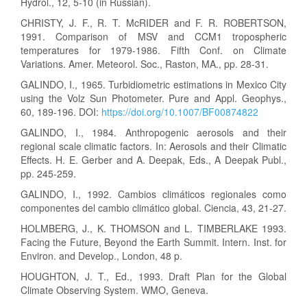
Hydrol., 12, 5-10 (in Russian).
CHRISTY, J. F., R. T. McRIDER and F. R. ROBERTSON,
1991. Comparison of MSV and CCM1 tropospheric
temperatures for 1979-1986. Fifth Conf. on Climate
Variations. Amer. Meteorol. Soc., Raston, MA., pp. 28-31.
GALINDO, I., 1965. Turbidiometric estimations in Mexico City
using the Volz Sun Photometer. Pure and Appl. Geophys.,
60, 189-196. DOI:
https://doi.org/10.1007/BF00874822
GALINDO, I., 1984. Anthropogenic aerosols and their
regional scale climatic factors. In: Aerosols and their Climatic
Effects. H. E. Gerber and A. Deepak, Eds., A Deepak Publ.,
pp. 245-259.
GALINDO, I., 1992. Cambios climáticos regionales como
componentes del cambio climático global. Ciencia, 43, 21-27.
HOLMBERG, J., K. THOMSON and L. TIMBERLAKE 1993.
Facing the Future, Beyond the Earth Summit. Intern. Inst. for
Environ. and Develop., London, 48 p.
HOUGHTON, J. T., Ed., 1993. Draft Plan for the Global
Climate Observing System. WMO, Geneva.