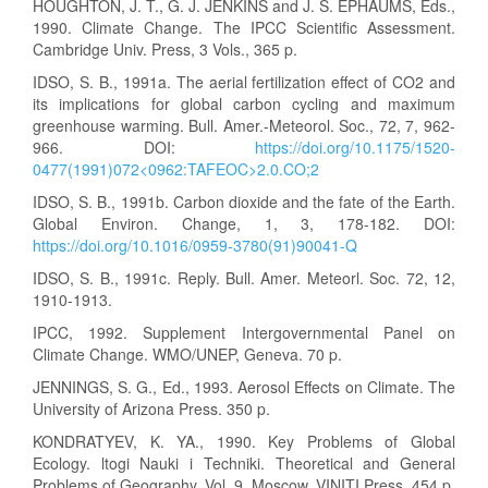
HOUGHTON, J. T., G. J. JENKINS and J. S. EPHAUMS, Eds.,
1990. Climate Change. The IPCC Scientific Assessment.
Cambridge Univ. Press, 3 Vols., 365 p.
IDSO, S. B., 1991a. The aerial fertilization effect of CO2 and
its implications for global carbon cycling and maximum
greenhouse warming. Bull. Amer.-Meteorol. Soc., 72, 7, 962-
966. DOI:
https://doi.org/10.1175/1520-
0477(1991)072<0962:TAFEOC>2.0.CO;2
IDSO, S. B., 1991b. Carbon dioxide and the fate of the Earth.
Global Environ. Change, 1, 3, 178-182. DOI:
https://doi.org/10.1016/0959-3780(91)90041-Q
IDSO, S. B., 1991c. Reply. Bull. Amer. Meteorl. Soc. 72, 12,
1910-1913.
IPCC, 1992. Supplement Intergovernmental Panel on
Climate Change. WMO/UNEP, Geneva. 70 p.
JENNINGS, S. G., Ed., 1993. Aerosol Effects on Climate. The
University of Arizona Press. 350 p.
KONDRATYEV, K. YA., 1990. Key Problems of Global
Ecology. ltogi Nauki i Techniki. Theoretical and General
Problems of Geography. Vol. 9, Moscow, VINITI Press. 454 p.