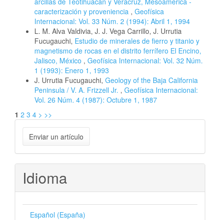
arcillas de Teotihuacán y Veracruz, Mesoamérica -
caracterización y proveniencia
,
Geofísica
Internacional: Vol. 33 Núm. 2 (1994): Abril 1, 1994
L. M. Alva Valdivia, J. J. Vega Carrillo, J. Urrutia
Fucugauchi,
Estudio de minerales de fierro y titanio y
magnetismo de rocas en el distrito ferrífero El Encino,
Jalisco, México
,
Geofísica Internacional: Vol. 32 Núm.
1 (1993): Enero 1, 1993
J. Urrutia Fucugauchi,
Geology of the Baja California
Peninsula / V. A. Frizzell Jr.
,
Geofísica Internacional:
Vol. 26 Núm. 4 (1987): Octubre 1, 1987
1
2
3
4
>
>>
Enviar
Enviar un artículo
un
artículo
Idioma
Español (España)