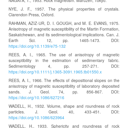
NAGATA, T., 1953. Rock magnetism. Maruzen, Tokyo.
NYE, J. F., 1957. The physical properties of crystals.
Clarendon Press, Oxford.
RAHMAN, AZIZ-UR, D. I. GOUGH, and M. E. EVANS, 1975.
Anisotropy of magnetic susceptibility of the Martin Formation,
Saskatchewan, and its sedimentological implications. Can. J.
Earth Sci. 12, pp. 1465-1473. DOI:
https://doi.org/10.1139/e75-132
REES, A. I., 1965. The use of anisotropy of magnetic
susceptibility in the estimation of sedimentary fabric.
Sedimentology 4, pp. 257-271. DOI:
https://doi.org/10.1111/j.1365-3091.1965.tb01550.x
REES, A. I., 1966. The effects of depositional slopes on the
anisotropy of magnetic susceptibility of laboratory deposited
sands. J. Geol. 74, pp. 856-867. DOI:
https://doi.org/10.1086/627216
WADELL, H., 1932. Volume, shape and roundness of rock
particles. J. Geol. 40, 433-451. DOI:
https://doi.org/10.1086/623964
WADELL, H., 1933. Sphericity and roundness of rock