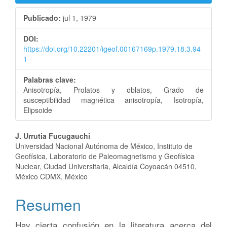
lateral
Publicado:
jul 1, 1979
del
DOI:
artículo
https://doi.org/10.22201/igeof.00167169p.1979.18.3.94
1
Palabras clave:
Anisotropía, Prolatos y oblatos, Grado de
susceptibilidad magnética anisotropía, Isotropía,
Elipsoide
Contenido
J. Urrutia Fucugauchi
Universidad Nacional Autónoma de México, Instituto de
principal
Geofísica, Laboratorio de Paleomagnetismo y Geofísica
Nuclear, Ciudad Universitaria, Alcaldía Coyoacán 04510,
del
México CDMX, México
artículo
Resumen
Hay cierta confusión en la literatura acerca del