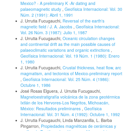
Mexico? - A preliminary K -Ar dating and
palaeomagnetic study
,
Geofísica Internacional: Vol. 30
Núm. 2 (1991): Abril 1, 1991
J. Urrutia Fucugauchi,
Reversal of the earth's
magnetic field / J. A. Jacobs
,
Geofísica Internacional:
Vol. 26 Núm. 3 (1987): Julio 1, 1987
J. Urrutia Fucugauchi,
Oceanic circulation changes
and continental drift as the main possible causes of
palaeoclimatic variations and organic extinctions
,
Geofísica Internacional: Vol. 19 Núm. 1 (1980): Enero
1, 1980
J. Urrutia Fucugauchi,
Crustal thickness, heat flow, arc
magmatism, and tectonics of Mexico-preliminary report
,
Geofísica Internacional: Vol. 25 Núm. 4 (1986):
Octubre 1, 1986
José Rosas Elguera, J. Urrutia Fucugauchi,
Magnetoestratigrafía volcánica de la zona geotérmica
Ixtlán de los Hervores-Los Negritos, Michoacán,
México: Resultados preliminares
,
Geofísica
Internacional: Vol. 31 Núm. 4 (1992): Octubre 1, 1992
J. Urrutia Fucugauchi, Linda Manzanilla, L. Barba
Pingarron,
Propiedades magnéticas de cerámicas y