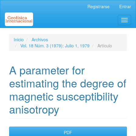
Navegación
Registrarse
Entrar
principal
Contenido
Toggl
principal
naviga
Barra
lateral
Inicio
Archivos
Vol. 18 Núm. 3 (1979): Julio 1, 1979
Artículo
A parameter for
estimating the degree of
magnetic susceptibility
anisotropy
Barra
PDF