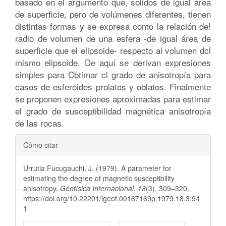
basado en el argumento que, solidos de igual área
de superficie, pero de volúmenes diferentes, tienen
distintas formas y se expresa como la relación de!
radio de volumen de una esfera -de igual área de
superficie que el elipsoide- respecto al volumen dcl
mismo elipsoide. De aquí se derivan expresiones
simples para Cbtimar cl grado de anisotropía para
casos de esferoides prolatos y oblatos. Finalmente
se proponen expresiones aproximadas para estimar
el grado de susceptibilidad magnética anisotropía
de las rocas.
Detalles
Cómo citar
del
Urrutia Fucugauchi, J. (1979). A parameter for
artículo
estimating the degree of magnetic susceptibility
anisotropy.
Geofísica Internacional
,
18
(3), 309–320.
https://doi.org/10.22201/igeof.00167169p.1979.18.3.94
1