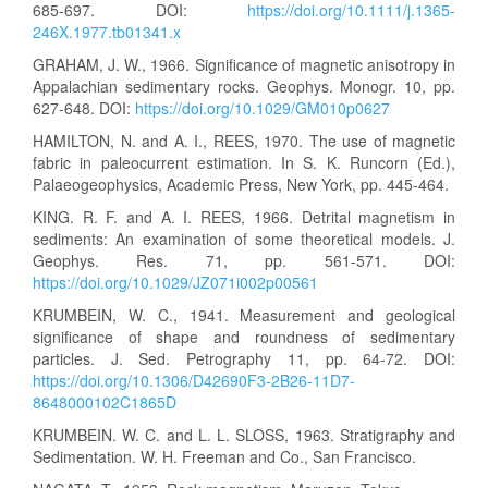
685-697. DOI:
https://doi.org/10.1111/j.1365-
246X.1977.tb01341.x
GRAHAM, J. W., 1966. Significance of magnetic anisotropy in
Appalachian sedimentary rocks. Geophys. Monogr. 10, pp.
627-648. DOI:
https://doi.org/10.1029/GM010p0627
HAMILTON, N. and A. I., REES, 1970. The use of magnetic
fabric in paleocurrent estimation. In S. K. Runcorn (Ed.),
Palaeogeophysics, Academic Press, New York, pp. 445-464.
KING. R. F. and A. I. REES, 1966. Detrital magnetism in
sediments: An examination of some theoretical models. J.
Geophys. Res. 71, pp. 561-571. DOI:
https://doi.org/10.1029/JZ071i002p00561
KRUMBEIN, W. C., 1941. Measurement and geological
significance of shape and roundness of sedimentary
particles. J. Sed. Petrography 11, pp. 64-72. DOI:
https://doi.org/10.1306/D42690F3-2B26-11D7-
8648000102C1865D
KRUMBEIN. W. C. and L. L. SLOSS, 1963. Stratigraphy and
Sedimentation. W. H. Freeman and Co., San Francisco.