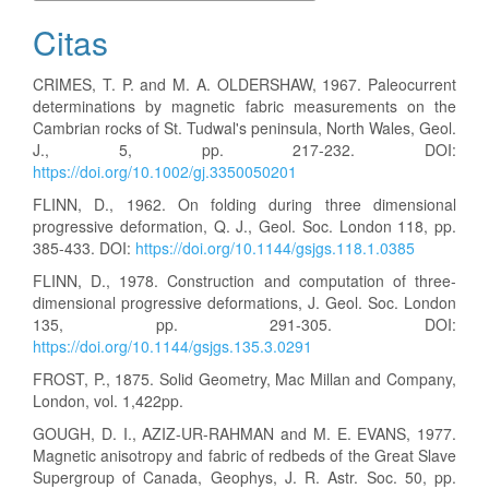
Citas
CRIMES, T. P. and M. A. OLDERSHAW, 1967. Paleocurrent
determinations by magnetic fabric measurements on the
Cambrian rocks of St. Tudwal's peninsula, North Wales, Geol.
J., 5, pp. 217-232. DOI:
https://doi.org/10.1002/gj.3350050201
FLINN, D., 1962. On folding during three dimensional
progressive deformation, Q. J., Geol. Soc. London 118, pp.
385-433. DOI:
https://doi.org/10.1144/gsjgs.118.1.0385
FLINN, D., 1978. Construction and computation of three-
dimensional progressive deformations, J. Geol. Soc. London
135, pp. 291-305. DOI:
https://doi.org/10.1144/gsjgs.135.3.0291
FROST, P., 1875. Solid Geometry, Mac Millan and Company,
London, vol. 1,422pp.
GOUGH, D. I., AZIZ-UR-RAHMAN and M. E. EVANS, 1977.
Magnetic anisotropy and fabric of redbeds of the Great Slave
Supergroup of Canada, Geophys, J. R. Astr. Soc. 50, pp.