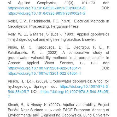
of Applied Geophysics, 30(3), 161-173. doi:
https://doi.org/10.1016/0926-9851(93)90024-S
DOI:
https://doi.org/10.1016/0926-9851(93)90024-S
Keller, G.V., Frischknecht, F.C. (1970). Electrical Methods in
Geophysical Prospecting. Pergamon Press.
Kelly, W. E., & Mares, S. (Eds.). (1993). Applied geophysics
in hydrogeological and engineering practice. Elsevier.
Kirlas, M. C., Karpouzos, D. Κ., Georgiou, P. E., &
Katsifarakis, K. L. (2022). A comparative study of
groundwater vulnerability methods in a porous aquifer in
Greece. Applied Water Science, 12, 123. doi:
https://doi.org/10.1007/s13201-022-01651-1
DOI:
https://doi.org/10.1007/s13201-022-01651-1
Kirsch, R. (Ed.). (2009). Groundwater geophysics: A tool for
hydrogeology. Springer. doi:
https://doi.org/10.1007/978-3-
540-88405-7
DOI:
https://doi.org/10.1007/978-3-540-88405-
7
Kirsch, R., & Hinsby, K. (2007). Aquifer vulnerability. Project
BurVal. Near Surface 2007-13th EAGE European Meeting of
Environmental and Engineering Geophysics. Lund University