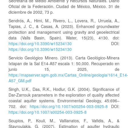
Secretaría de Medio Ambiente y Recursos Naturales. Diario
Oficial de la Federación. Ciudad de México, México. 31 de
diciembre de 2002, 73 p.
Sendrós, A., Himi, M., Rivero, L., Lovera, R., Urruela, A.,
Tapias, J. C., & Casas, A. (2023). Enhanced groundwater
protection and management using gravity and geoelectrical
data (Valls Basin, Spain). Water, 15(23), 4130. doi:
https://doi.org/10.3390/w15234130
DOI:
https://doi.org/10.3390/w15234130
Servicio Geológico Minero. (2013). Carta Geológico-Minera
Ixtapan de la Sal E14-A57 escala 1: 50,000. Recuperado en
junio 15, 2025, de
https://mapserver.sgm.gob.mx/Cartas_Online/geologia/1614_E14
A57_GM.pdf
Singh, U.K., Das, R.K., Hodlur, G.K. (2004). Significance of
Dar-Zarrouk parameters in the exploration of quality affected
coastal aquifer systems. Environmental Geology, 45:696–
702. doi:
https://doi.org/10.1007/s00254-003-0925-8
DOI:
https://doi.org/10.1007/s00254-003-0925-8
Soupios, P., Kouli, M., Vallianatos, F., Vafidis, A., &
Stavroulakis, G. (2007). Estimation of aquifer hydraulic