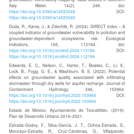
Italy. Water, 14(2), 248. doi:
https://doi.org/10.3390/w14020248
DOI:
https://doi.org/10.3390/w14020248
Duda, R., Kania, J., & Zdechlik, R. (2024). DIRECT index – A
coupled indicator of groundwater vulnerability to pollution and
groundwater-dependent ecosystems risk. Ecological
Indicators, 165, 112184. doi:
https://doi.org/10.1016/j.ecolind.2024.112184
DOI:
https://doi.org/10.1016/j.ecolind.2024.112184
Edwards, E. C., Nelson, C., Harter, T., Bowles, C., Li, X.,
Lock, B., Fogg, G. E., & Washburn, B. S. (2022). Potential
effects on groundwater quality associated with infiltrating
stormwater through dry wells for aquifer recharge. Journal of
Contaminant Hydrology, 246, 103964.
https://doi.org/10.1016/j.jconhyd.2022.103964
DOI:
https://doi.org/10.1016/j.jconhyd.2022.103964
Estado de México, Ayuntamiento de Texcaltitlán. (2019).
Plan de Desarrollo Urbano 2019–2021.
Estrada-Godoy, F., Silva-García, J. T., Ochoa-Estrada, S.,
Moncayo-Estrada, R., Cruz-Cárdenas, G., Villalpando-