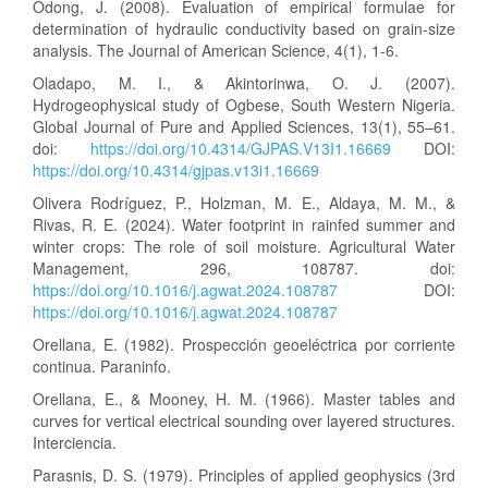
Odong, J. (2008). Evaluation of empirical formulae for
determination of hydraulic conductivity based on grain-size
analysis. The Journal of American Science, 4(1), 1-6.
Oladapo, M. I., & Akintorinwa, O. J. (2007).
Hydrogeophysical study of Ogbese, South Western Nigeria.
Global Journal of Pure and Applied Sciences, 13(1), 55–61.
doi:
https://doi.org/10.4314/GJPAS.V13I1.16669
DOI:
https://doi.org/10.4314/gjpas.v13i1.16669
Olivera Rodríguez, P., Holzman, M. E., Aldaya, M. M., &
Rivas, R. E. (2024). Water footprint in rainfed summer and
winter crops: The role of soil moisture. Agricultural Water
Management, 296, 108787. doi:
https://doi.org/10.1016/j.agwat.2024.108787
DOI:
https://doi.org/10.1016/j.agwat.2024.108787
Orellana, E. (1982). Prospección geoeléctrica por corriente
continua. Paraninfo.
Orellana, E., & Mooney, H. M. (1966). Master tables and
curves for vertical electrical sounding over layered structures.
Interciencia.
Parasnis, D. S. (1979). Principles of applied geophysics (3rd