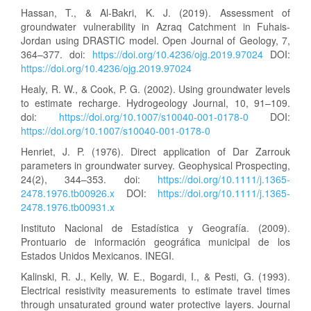
Hassan, T., & Al-Bakri, K. J. (2019). Assessment of
groundwater vulnerability in Azraq Catchment in Fuhais-
Jordan using DRASTIC model. Open Journal of Geology, 7,
364–377. doi:
https://doi.org/10.4236/ojg.2019.97024
DOI:
https://doi.org/10.4236/ojg.2019.97024
Healy, R. W., & Cook, P. G. (2002). Using groundwater levels
to estimate recharge. Hydrogeology Journal, 10, 91–109.
doi:
https://doi.org/10.1007/s10040-001-0178-0
DOI:
https://doi.org/10.1007/s10040-001-0178-0
Henriet, J. P. (1976). Direct application of Dar Zarrouk
parameters in groundwater survey. Geophysical Prospecting,
24(2), 344–353. doi:
https://doi.org/10.1111/j.1365-
2478.1976.tb00926.x
DOI:
https://doi.org/10.1111/j.1365-
2478.1976.tb00931.x
Instituto Nacional de Estadística y Geografía. (2009).
Prontuario de información geográfica municipal de los
Estados Unidos Mexicanos. INEGI.
Kalinski, R. J., Kelly, W. E., Bogardi, I., & Pesti, G. (1993).
Electrical resistivity measurements to estimate travel times
through unsaturated ground water protective layers. Journal