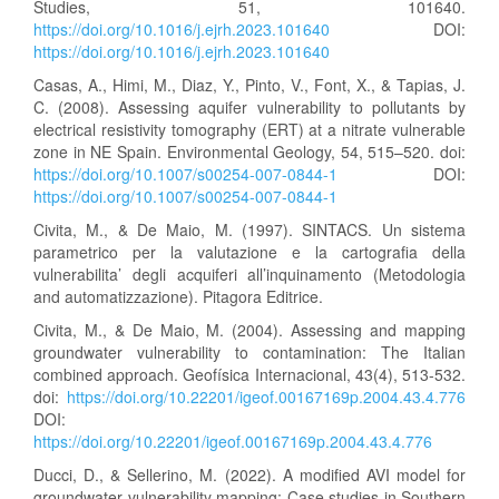
Studies, 51, 101640.
https://doi.org/10.1016/j.ejrh.2023.101640
DOI:
https://doi.org/10.1016/j.ejrh.2023.101640
Casas, A., Himi, M., Diaz, Y., Pinto, V., Font, X., & Tapias, J.
C. (2008). Assessing aquifer vulnerability to pollutants by
electrical resistivity tomography (ERT) at a nitrate vulnerable
zone in NE Spain. Environmental Geology, 54, 515–520. doi:
https://doi.org/10.1007/s00254-007-0844-1
DOI:
https://doi.org/10.1007/s00254-007-0844-1
Civita, M., & De Maio, M. (1997). SINTACS. Un sistema
parametrico per la valutazione e la cartografia della
vulnerabilita’ degli acquiferi all’inquinamento (Metodologia
and automatizzazione). Pitagora Editrice.
Civita, M., & De Maio, M. (2004). Assessing and mapping
groundwater vulnerability to contamination: The Italian
combined approach. Geofísica Internacional, 43(4), 513-532.
doi:
https://doi.org/10.22201/igeof.00167169p.2004.43.4.776
DOI:
https://doi.org/10.22201/igeof.00167169p.2004.43.4.776
Ducci, D., & Sellerino, M. (2022). A modified AVI model for
groundwater vulnerability mapping: Case studies in Southern