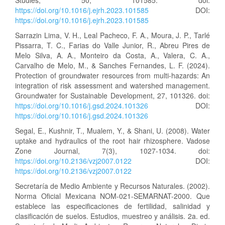
Studies, 50, 101585. doi:
https://doi.org/10.1016/j.ejrh.2023.101585
DOI:
https://doi.org/10.1016/j.ejrh.2023.101585
Sarrazin Lima, V. H., Leal Pacheco, F. A., Moura, J. P., Tarlé
Pissarra, T. C., Farias do Valle Junior, R., Abreu Pires de
Melo Silva, A. A., Monteiro da Costa, A., Valera, C. A.,
Carvalho de Melo, M., & Sanches Fernandes, L. F. (2024).
Protection of groundwater resources from multi-hazards: An
integration of risk assessment and watershed management.
Groundwater for Sustainable Development, 27, 101326. doi:
https://doi.org/10.1016/j.gsd.2024.101326
DOI:
https://doi.org/10.1016/j.gsd.2024.101326
Segal, E., Kushnir, T., Mualem, Y., & Shani, U. (2008). Water
uptake and hydraulics of the root hair rhizosphere. Vadose
Zone Journal, 7(3), 1027-1034. doi:
https://doi.org/10.2136/vzj2007.0122
DOI:
https://doi.org/10.2136/vzj2007.0122
Secretaría de Medio Ambiente y Recursos Naturales. (2002).
Norma Oficial Mexicana NOM-021-SEMARNAT-2000. Que
establece las especificaciones de fertilidad, salinidad y
clasificación de suelos. Estudios, muestreo y análisis. 2a. ed.