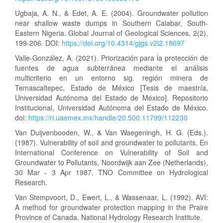
Ugbaja, A. N., & Edet, A. E. (2004). Groundwater pollution
near shallow waste dumps in Southern Calabar, South-
Eastern Nigeria. Global Journal of Geological Sciences, 2(2),
199-206. DOI:
https://doi.org/10.4314/gjgs.v2i2.18697
Valle-González, A. (2021). Priorización para la protección de
fuentes de agua subterránea mediante el análisis
multicriterio en un entorno sig. región minera de
Temascaltepec, Estado de México [Tesis de maestría,
Universidad Autónoma del Estado de México]. Repositorio
Institucional, Universidad Autónoma del Estado de México.
doi:
https://ri.uaemex.mx/handle/20.500.11799/112230
Van Duijvenbooden, W., & Van Waegeningh, H. G. (Eds.).
(1987). Vulnerability of soil and groundwater to pollutants. En
International Conference on Vulnerability of Soil and
Groundwater to Pollutants, Noordwijk aan Zee (Netherlands),
30 Mar - 3 Apr 1987. TNO Committee on Hydrological
Research.
Van Stempvoort, D., Ewert, L., & Wassenaar, L. (1992). AVI:
A method for groundwater protection mapping in the Praire
Province of Canada. National Hydrology Research Institute.