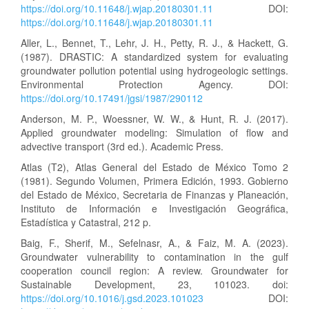
https://doi.org/10.11648/j.wjap.20180301.11
DOI:
https://doi.org/10.11648/j.wjap.20180301.11
Aller, L., Bennet, T., Lehr, J. H., Petty, R. J., & Hackett, G.
(1987). DRASTIC: A standardized system for evaluating
groundwater pollution potential using hydrogeologic settings.
Environmental Protection Agency. DOI:
https://doi.org/10.17491/jgsi/1987/290112
Anderson, M. P., Woessner, W. W., & Hunt, R. J. (2017).
Applied groundwater modeling: Simulation of flow and
advective transport (3rd ed.). Academic Press.
Atlas (T2), Atlas General del Estado de México Tomo 2
(1981). Segundo Volumen, Primera Edición, 1993. Gobierno
del Estado de México, Secretaria de Finanzas y Planeación,
Instituto de Información e Investigación Geográfica,
Estadística y Catastral, 212 p.
Baig, F., Sherif, M., Sefelnasr, A., & Faiz, M. A. (2023).
Groundwater vulnerability to contamination in the gulf
cooperation council region: A review. Groundwater for
Sustainable Development, 23, 101023. doi:
https://doi.org/10.1016/j.gsd.2023.101023
DOI: