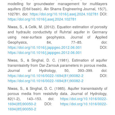
modelling for groundwater management for multilayers
aquifers (Erbil basin). Ain Shams Engineering Journal, 15(7),
102781. doi:
https://doi.org/10.1016/j.asej.2024.102781
DOI:
https://doi.org/10.1016/j.asej.2024.102781
Niwas, S., & Celik, M. (2012). Equation estimation of porosity
and hydraulic conductivity of Ruhrtal aquifer in Germany
using near-surface geophysics. Journal of Applied
Geophysics, 84, 77–85. doi:
https://doi.org/10.1016/j.jappgeo.2012.06.001
DOI:
https://doi.org/10.1016/j.jappgeo.2012.06.001
Niwas, S., & Singhal, D. C. (1981). Estimation of aquifer
transmissivity from Dar-Zarrouk parameters in porous media.
Journal of Hydrology, 50, 393–399. doi:
https://doi.org/10.1016/0022-1694(81)90082-2
DOI:
https://doi.org/10.1016/0022-1694(81)90082-2
Niwas, S., & Singhal, D. C. (1985). Aquifer transmissivity of
porous media from resistivity data. Journal of Hydrology,
82(1-2), 143–153. doi:
https://doi.org/10.1016/0022-
1694(85)90050-2
DOI:
https://doi.org/10.1016/0022-
1694(85)90050-2