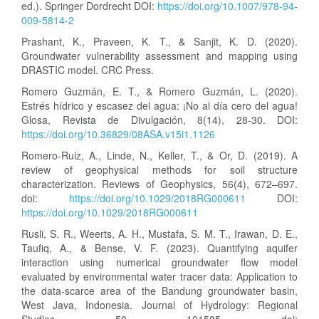
ed.). Springer Dordrecht DOI:
https://doi.org/10.1007/978-94-
009-5814-2
Prashant, K., Praveen, K. T., & Sanjit, K. D. (2020).
Groundwater vulnerability assessment and mapping using
DRASTIC model. CRC Press.
Romero Guzmán, E. T., & Romero Guzmán, L. (2020).
Estrés hídrico y escasez del agua: ¡No al día cero del agua!
Glosa, Revista de Divulgación, 8(14), 28-30. DOI:
https://doi.org/10.36829/08ASA.v15i1.1126
Romero-Ruiz, A., Linde, N., Keller, T., & Or, D. (2019). A
review of geophysical methods for soil structure
characterization. Reviews of Geophysics, 56(4), 672–697.
doi:
https://doi.org/10.1029/2018RG000611
DOI:
https://doi.org/10.1029/2018RG000611
Rusli, S. R., Weerts, A. H., Mustafa, S. M. T., Irawan, D. E.,
Taufiq, A., & Bense, V. F. (2023). Quantifying aquifer
interaction using numerical groundwater flow model
evaluated by environmental water tracer data: Application to
the data-scarce area of the Bandung groundwater basin,
West Java, Indonesia. Journal of Hydrology: Regional