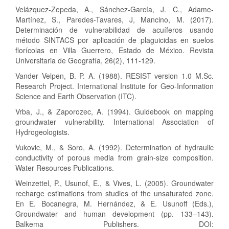
Velázquez-Zepeda, A., Sánchez-García, J. C., Adame-
Martínez, S., Paredes-Tavares, J, Mancino, M. (2017).
Determinación de vulnerabilidad de acuíferos usando
método SINTACS por aplicación de plaguicidas en suelos
florícolas en Villa Guerrero, Estado de México. Revista
Universitaria de Geografía, 26(2), 111-129.
Vander Velpen, B. P. A. (1988). RESIST version 1.0 M.Sc.
Research Project. International Institute for Geo-Information
Science and Earth Observation (ITC).
Vrba, J., & Zaporozec, A. (1994). Guidebook on mapping
groundwater vulnerability. International Association of
Hydrogeologists.
Vukovic, M., & Soro, A. (1992). Determination of hydraulic
conductivity of porous media from grain-size composition.
Water Resources Publications.
Weinzettel, P., Usunof, E., & Vives, L. (2005). Groundwater
recharge estimations from studies of the unsaturated zone.
En E. Bocanegra, M. Hernández, & E. Usunoff (Eds.),
Groundwater and human development (pp. 133–143).
Balkema Publishers. DOI: