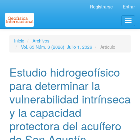
Navegación
Registrarse
Entrar
principal
Contenido
Toggl
principal
naviga
Barra
lateral
Inicio
Archivos
Vol. 65 Núm. 3 (2026): Julio 1, 2026
Artículo
Estudio hidrogeofísico
para determinar la
vulnerabilidad intrínseca
y la capacidad
protectora del acuífero
de San Agustín