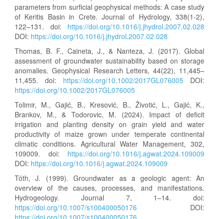
parameters from surficial geophysical methods: A case study
of Keritis Basin in Crete. Journal of Hydrology, 338(1-2),
122–131. doi:
https://doi.org/10.1016/j.jhydrol.2007.02.028
DOI:
https://doi.org/10.1016/j.jhydrol.2007.02.028
Thomas, B. F., Caineta, J., & Nanteza, J. (2017). Global
assessment of groundwater sustainability based on storage
anomalies. Geophysical Research Letters, 44(22), 11,445–
11,455. doi:
https://doi.org/10.1002/2017GL076005
DOI:
https://doi.org/10.1002/2017GL076005
Tolimir, M., Gajić, B., Kresović, B., Životić, L., Gajić, K.,
Brankov, M., & Todorovic, M. (2024). Impact of deficit
irrigation and planting density on grain yield and water
productivity of maize grown under temperate continental
climatic conditions. Agricultural Water Management, 302,
109009. doi:
https://doi.org/10.1016/j.agwat.2024.109009
DOI:
https://doi.org/10.1016/j.agwat.2024.109009
Tóth, J. (1999). Groundwater as a geologic agent: An
overview of the causes, processes, and manifestations.
Hydrogeology. Journal 7, 1–14. doi:
https://doi.org/10.1007/s100400050176
DOI:
https://doi.org/10.1007/s100400050176