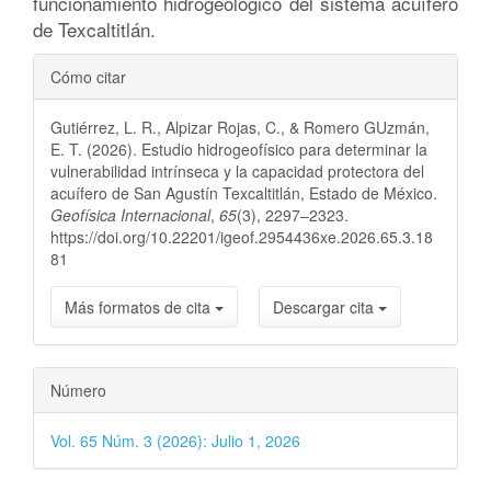
funcionamiento hidrogeológico del sistema acuífero
de Texcaltitlán.
Detalles
Cómo citar
del
Gutiérrez, L. R., Alpizar Rojas, C., & Romero GUzmán,
artículo
E. T. (2026). Estudio hidrogeofísico para determinar la
vulnerabilidad intrínseca y la capacidad protectora del
acuífero de San Agustín Texcaltitlán, Estado de México.
Geofísica Internacional
,
65
(3), 2297–2323.
https://doi.org/10.22201/igeof.2954436xe.2026.65.3.18
81
Más formatos de cita
Descargar cita
Número
Vol. 65 Núm. 3 (2026): Julio 1, 2026