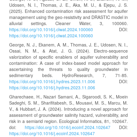
Udosen, N. I., Thomas, J. E., Aka, M. U., & Ejepu, J. S.
(2025). Enhanced contamination risk assessment for aquifer
management using the geo-resistivity and DRASTIC model in
alluvial settings. Cleaner Water, 3, 100060.
https://doi.org/10.1016/j.clwat.2024.100060
DOI:
https://doi.org/10.1016/j.clwat.2024.100060
George, N. J., Ekanem, A. M., Thomas, J. E., Udosen, N. I.,
Ossai, N. M., & Atat, J. G. (2024). Electro-sequence
valorization of specific enablers of aquifer vulnerability and
contamination: A case of index-based model approach for
ascertaining the threats to quality groundwater in
sedimentary beds. HydroResearch, 7, 71-85.
https://doi.org/10.1016/j.hydres.2023.11.006
DOI:
https://doi.org/10.1016/j.hydres.2023.11.006
Gharechaee, H., Nazari Samani, A., Sigaroodi, S. K., Moein
Sadeghi, S. M., Sharifitabesh, S., Mousavi, M. S., Marcu, M.
V., & Hubbart, J. A. (2024). Introducing a novel approach for
assessment of groundwater salinity hazard, vulnerability, and
risk in a semiarid region. Ecological Informatics, 81, 102647.
doi:
https://doi.org/10.1016/j.ecoinf.2024.102647
DOI:
https://doi.org/10.1016/j.ecoinf.2024.102647