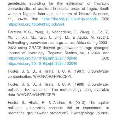
geoelectric sounding for the estimation of hydraulic
characteristics of aquifers in coastal areas of Lagos, South
western Nigeria. International Letters of Natural Sciences,
11, 30–39. doi:
https://doi.org/10.56431/p-odo5d4
DOI:
https://doi.org/10.56431/p-odo5d4
Ferreira, V. G., Yang, H., Ndehedehe, C., Wang, H., Ge, Y.,
Xu, J., Xia, M., Kalu, I., Jing, M., & Agutu, M. (2024).
Estimating groundwater recharge across Africa during 2003–
2023 using GRACE-derived groundwater storage changes.
Journal of Hydrology: Regional Studies, 56, 102046. doi:
https://doi.org/10.1016/j.ejrh.2024.102046
DOI:
https://doi.org/10.1016/j.ejrh.2024.102046
Foster, S. S. D., & Hirata, R. C. A. (1987). Groundwater
contamination. WHO/PAHO/HPE/CEPI.
Foster, S. S. D., & Hirata, R. C. A. (1988). Groundwater
pollution risk evaluation: The methodology using available
data. WHO/PAHO/HPE/CEPI.
Foster, S., Hirata, R., & Andreo, B. (2013). The aquifer
pollution vulnerability concept: Aid or impediment in
promoting groundwater protection? Hydrogeology Journal,