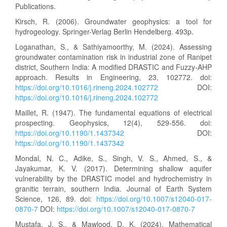
Publications.
Kirsch, R. (2006). Groundwater geophysics: a tool for
hydrogeology. Springer-Verlag Berlin Hendelberg. 493p.
Loganathan, S., & Sathiyamoorthy, M. (2024). Assessing
groundwater contamination risk in industrial zone of Ranipet
district, Southern India: A modified DRASTIC and Fuzzy-AHP
approach. Results in Engineering, 23, 102772. doi:
https://doi.org/10.1016/j.rineng.2024.102772
DOI:
https://doi.org/10.1016/j.rineng.2024.102772
Maillet, R. (1947). The fundamental equations of electrical
prospecting. Geophysics, 12(4), 529-556. doi:
https://doi.org/10.1190/1.1437342
DOI:
https://doi.org/10.1190/1.1437342
Mondal, N. C., Adike, S., Singh, V. S., Ahmed, S., &
Jayakumar, K. V. (2017). Determining shallow aquifer
vulnerability by the DRASTIC model and hydrochemistry in
granitic terrain, southern India. Journal of Earth System
Science, 126, 89. doi:
https://doi.org/10.1007/s12040-017-
0870-7
DOI:
https://doi.org/10.1007/s12040-017-0870-7
Mustafa, J. S., & Mawlood, D. K. (2024). Mathematical