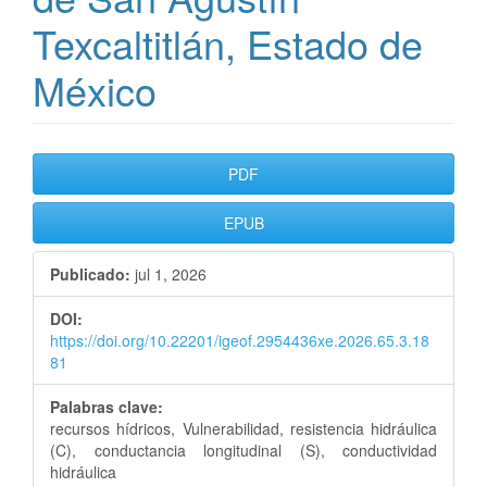
Texcaltitlán, Estado de
México
Barra
PDF
lateral
EPUB
del
Publicado:
jul 1, 2026
artículo
DOI:
https://doi.org/10.22201/igeof.2954436xe.2026.65.3.18
81
Palabras clave:
recursos hídricos, Vulnerabilidad, resistencia hidráulica
(C), conductancia longitudinal (S), conductividad
hidráulica