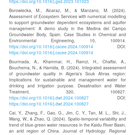
https://doi.org/10.1016/j.gsd.2023.101023
Borowiecka, M., Alcaraz, M., & Manzano, M. (2024).
Assessment of Ecosystem Services with numerical modelling
to support groundwater dependent ecosystems and aquifer
management: A demo study in the Medina del Campo
Groundwater Body, Spain. Case Studies in Chemical and
Environmental Engineering, 10, 100914.
https://doi.org/10.1016/j.cscee.2024.100914
DOI:
https://doi.org/10.1016/j.cscee.2024.100914
Bourmada, A., Khammar, H., Ramzi, H., Chaffai, A.,
Bouchema, N., & Hamida, B. (2024). Integrated assessment
of groundwater quality in Algeria's Souk Ahras region:
Implications for sustainable and management water for
drinking and irrigation purpose. Desalination and Water
Treatment, 320, 100827.
https://doi.org/10.1016/j.dwt.2024.100827
DOI:
https://doi.org/10.1016/j.dwt.2024.100827
Cai, Y., Zhang, F., Gao, G., Jim, C. Y., Tan, M. L., Shi, J.,
Wang, W., & Zhao, Q. (2024). Spatio-temporal variability and
trend of blue-green water resources in the Kaidu River Basin,
an arid region of China. Journal of Hydrology: Regional