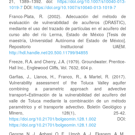
21, 1389–1392. doi:
https://doi.org/10.1007/s10040-013-
1019-7
DOI:
https://doi.org/10.1007/s10040-013-1019-7
Franco-Plata, R. (2002). Adecuación del método de
evaluación de vulnerabilidad de acuíferos (DRASTIC),
mediante el uso del trazado de partículas en el acuífero del
curso alto del río Lerma, Estado de México [Tesis de
maestría, Universidad Autónoma del Estado de México].
Repositorio Institucional UAEM.
http://hdl.handle.net/20.500.11799/94855
Freeze, R.A. and Cherry, J.A. (1979). Groundwater. Prentice-
Hall Inc., Englewood Cliffs, Vol. 7632, 604 p.
Garfias, J., Llanos, H., Franco, R., & Martel, R. (2017).
Vulnerability assessment of the Toluca Valley aquifer
combining a parametric approach and advective
transport=Estimación de la vulnerabilidad del acuífero del
valle de Toluca mediante la combinación de un método
paramétrico y el transporte advectivo. Boletín Geológico y
Minero, 128(1), 25-42.
https://doi.org/10.21701/bolgeomin.128.1.002
DOI:
https://doi.org/10.21701/bolgeomin.128.1.002
George, N. J., Agbasi, O. E., Umoh, A. J., Ekanem, A. M.,