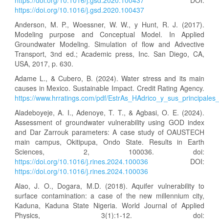
https://doi.org/10.1016/j.gsd.2020.100437
DOI:
https://doi.org/10.1016/j.gsd.2020.100437
Anderson, M. P., Woessner, W. W., y Hunt, R. J. (2017).
Modeling purpose and Conceptual Model. In Applied
Groundwater Modeling. Simulation of flow and Advective
Transport, 3nd ed.; Academic press, Inc. San Diego, CA,
USA, 2017, p. 630.
Adame L., & Cubero, B. (2024). Water stress and its main
causes in Mexico. Sustainable Impact. Credit Rating Agency.
https://www.hrratings.com/pdf/EstrAs_HAdrico_y_sus_principal
Aladeboyeje, A. I., Adenoye, T. T., & Agbasi, O. E. (2024).
Assessment of groundwater vulnerability using GOD index
and Dar Zarrouk parameters: A case study of OAUSTECH
main campus, Okitipupa, Ondo State. Results in Earth
Sciences, 2, 100036. doi:
https://doi.org/10.1016/j.rines.2024.100036
DOI:
https://doi.org/10.1016/j.rines.2024.100036
Alao, J. O., Dogara, M.D. (2018). Aquifer vulnerability to
surface contamination: a case of the new millennium city,
Kaduna, Kaduna State Nigeria. World Journal of Applied
Physics, 3(1):1-12. doi: