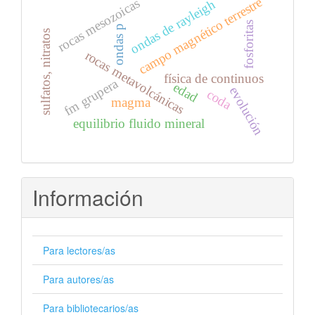
campo magnético terrestre
rocas mesozoicas
ondas de rayleigh
fosforitas
ondas p
sulfatos, nitratos
rocas metavolcánicas
física de continuos
fm grupera
edad
evolución
coda
magma
equilibrio fluido mineral
Información
Para lectores/as
Para autores/as
Para bibliotecarios/as