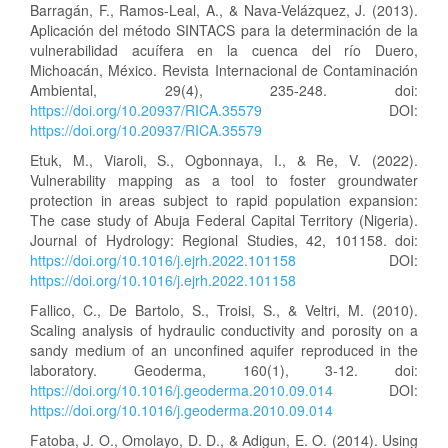
Barragán, F., Ramos-Leal, A., & Nava-Velázquez, J. (2013).
Aplicación del método SINTACS para la determinación de la
vulnerabilidad acuífera en la cuenca del río Duero,
Michoacán, México. Revista Internacional de Contaminación
Ambiental, 29(4), 235-248. doi:
https://doi.org/10.20937/RICA.35579
DOI:
https://doi.org/10.20937/RICA.35579
Etuk, M., Viaroli, S., Ogbonnaya, I., & Re, V. (2022).
Vulnerability mapping as a tool to foster groundwater
protection in areas subject to rapid population expansion:
The case study of Abuja Federal Capital Territory (Nigeria).
Journal of Hydrology: Regional Studies, 42, 101158. doi:
https://doi.org/10.1016/j.ejrh.2022.101158
DOI:
https://doi.org/10.1016/j.ejrh.2022.101158
Fallico, C., De Bartolo, S., Troisi, S., & Veltri, M. (2010).
Scaling analysis of hydraulic conductivity and porosity on a
sandy medium of an unconfined aquifer reproduced in the
laboratory. Geoderma, 160(1), 3-12. doi:
https://doi.org/10.1016/j.geoderma.2010.09.014
DOI:
https://doi.org/10.1016/j.geoderma.2010.09.014
Fatoba, J. O., Omolayo, D. D., & Adigun, E. O. (2014). Using