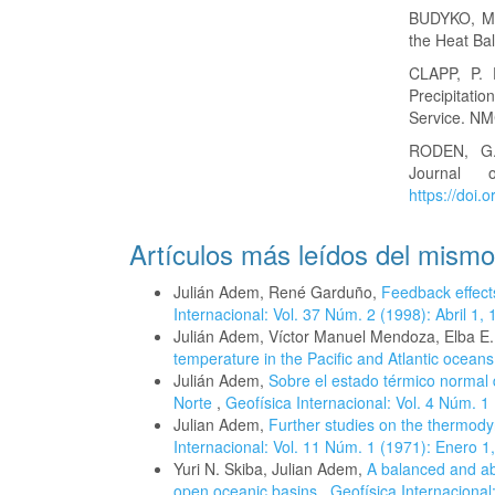
BUDYKO, M. 
the Heat Ba
CLAPP, P. 
Precipitat
Service. NM
RODEN, G.I
Journal 
https://do
Artículos más leídos del mismo
Julián Adem, René Garduño,
Feedback effec
Internacional: Vol. 37 Núm. 2 (1998): Abril 1,
Julián Adem, Víctor Manuel Mendoza, Elba E.
temperature in the Pacific and Atlantic ocean
Julián Adem,
Sobre el estado térmico normal 
Norte
,
Geofísica Internacional: Vol. 4 Núm. 1
Julian Adem,
Further studies on the thermod
Internacional: Vol. 11 Núm. 1 (1971): Enero 1
Yuri N. Skiba, Julian Adem,
A balanced and ab
open oceanic basins
,
Geofísica Internacional