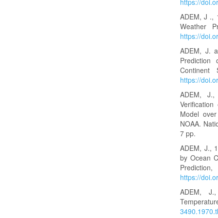
https://do
ADEM, J ., 
Weather Pr
https://do
ADEM, J. a
Prediction
Continent
https://doi
ADEM, J.
Verificatio
Model over
NOAA. Natio
7 pp.
ADEM, J., 1
by Ocean C
Predicti
https://do
ADEM, J.,
Temperatur
3490.1970.