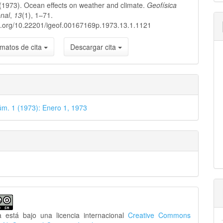
(1973). Ocean effects on weather and climate.
Geofísica
lo
onal
,
13
(1), 1–71.
oi.org/10.22201/igeof.00167169p.1973.13.1.1121
matos de cita
Descargar cita
úm. 1 (1973): Enero 1, 1973
a está bajo una licencia internacional
Creative Commons