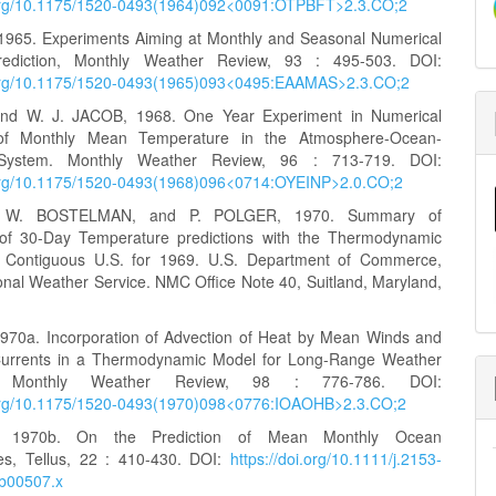
i.org/10.1175/1520-0493(1964)092<0091:OTPBFT>2.3.CO;2
1965. Experiments Aiming at Monthly and Seasonal Numerical
ediction, Monthly Weather Review, 93 : 495-503. DOI:
i.org/10.1175/1520-0493(1965)093<0495:EAAMAS>2.3.CO;2
nd W. J. JACOB, 1968. One Year Experiment in Numerical
 of Monthly Mean Temperature in the Atmosphere-Ocean-
 System. Monthly Weather Review, 96 : 713-719. DOI:
.org/10.1175/1520-0493(1968)096<0714:OYEINP>2.0.CO;2
, W. BOSTELMAN, and P. POLGER, 1970. Summary of
n of 30-Day Temperature predictions with the Thermodynamic
 Contiguous U.S. for 1969. U.S. Department of Commerce,
nal Weather Service. NMC Office Note 40, Suitland, Maryland,
970a. Incorporation of Advection of Heat by Mean Winds and
urrents in a Thermodynamic Model for Long-Range Weather
on, Monthly Weather Review, 98 : 776-786. DOI:
i.org/10.1175/1520-0493(1970)098<0776:IOAOHB>2.3.CO;2
 1970b. On the Prediction of Mean Monthly Ocean
es, Tellus, 22 : 410-430. DOI:
https://doi.org/10.1111/j.2153-
tb00507.x