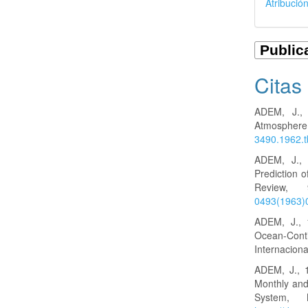
Atribució
Citas
ADEM, J., 
Atmosphere
3490.1962.
ADEM, J., 
Prediction 
Review
0493(1963
ADEM, J., 
Ocean-Con
Internacional
ADEM, J., 1
Monthly and
System,