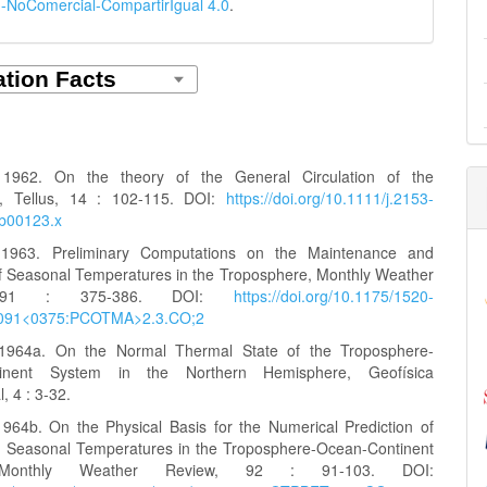
n-NoComercial-CompartirIgual 4.0
.
1962. On the theory of the General Circulation of the
, Tellus, 14 : 102-115. DOI:
https://doi.org/10.1111/j.2153-
tb00123.x
1963. Preliminary Computations on the Maintenance and
of Seasonal Temperatures in the Troposphere, Monthly Weather
, 91 : 375-386. DOI:
https://doi.org/10.1175/1520-
)091<0375:PCOTMA>2.3.CO;2
1964a. On the Normal Thermal State of the Troposphere-
tinent System in the Northern Hemisphere, Geofísica
, 4 : 3-32.
964b. On the Physical Basis for the Numerical Prediction of
 Seasonal Temperatures in the Troposphere-Ocean-Continent
 Monthly Weather Review, 92 : 91-103. DOI: