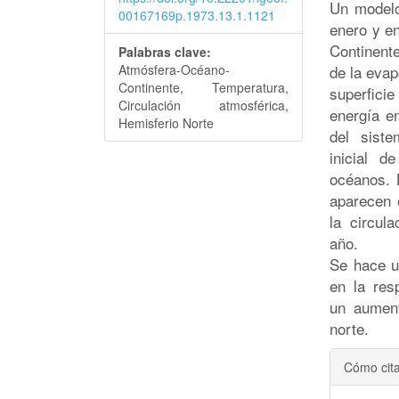
Un modelo
00167169p.1973.13.1.1121
enero y en
Continent
Palabras clave:
Atmósfera-Océano-
de la evap
Continente, Temperatura,
superfici
Circulación atmosférica,
energía e
Hemisferio Norte
del sist
inicial d
océanos. 
aparecen 
la circul
año.
Se hace u
en la res
un aument
norte.
Detal
Cómo cit
del