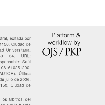
tral, editada por
04150, Ciudad de
ad Universitaria,
 40 34. URL:
esponsable: Saúl
22-081610251200-
DAUTOR). Última
de julio de 2026,
04150, Ciudad de
los árbitros, del
se cite la fuente