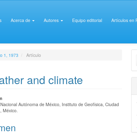
s
Acerca de
Autores
Equipo editorial
Artículos en
E
ro 1, 1973
Artículo
u
a
ather and climate
nido
m
 Nacional Autónoma de México, Instituto de Geofísica, Ciudad
pal
a, México.
men
lo