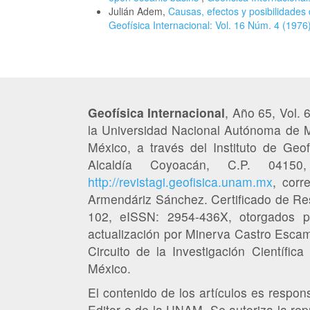
Julián Adem,
Causas, efectos y posibilidades 
Geofísica Internacional: Vol. 16 Núm. 4 (1976
Geofísica Internacional
, Año 65, Vol. 
la Universidad Nacional Autónoma de M
México, a través del Instituto de Geofí
Alcaldía Coyoacán, C.P. 041
http://revistagi.geofisica.unam.mx
, corr
Armendáriz Sánchez. Certificado de Re
102, eISSN: 2954-436X, otorgados p
actualización por Minerva Castro Escamil
Circuito de la Investigación Científic
México.
El contenido de los artículos es responsa
Editor o de la UNAM. Se autoriza la repr