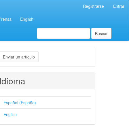
Registrarse
Entrar
 Prensa
English
Buscar
nviar
Enviar un artículo
n
rtículo
Idioma
Español (España)
English