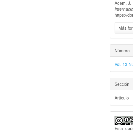
Adem, J. 
artícu
Internaci
https://d
Más for
Número
Vol. 13 N
Sección
Artículo
Esta obr