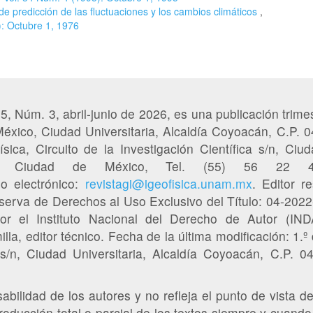
de predicción de las fluctuaciones y los cambios climáticos
,
): Octubre 1, 1976
65, Núm. 3, abril-junio de 2026, es una publicación trimes
éxico, Ciudad Universitaria, Alcaldía Coyoacán, C.P. 
sica, Circuito de la Investigación Científica s/n, Ciud
50, Ciudad de México, Tel. (55) 56 22
eo electrónico:
revistagi@igeofisica.unam.mx
. Editor r
serva de Derechos al Uso Exclusivo del Título: 04-20
or el Instituto Nacional del Derecho de Autor (IN
la, editor técnico. Fecha de la última modificación: 1.º 
a s/n, Ciudad Universitaria, Alcaldía Coyoacán, C.P. 
bilidad de los autores y no refleja el punto de vista de 
oducción total o parcial de los textos siempre y cuando 