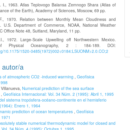
I., 1963. Atlas Teplovogo Balansa Zemnogo Shara (Atlas of
lance of the Earth), Academy of Sciences, Moscow, 69 pp.
F., 1970. Relation between Monthly Mean Cloudiness and
ion. U.S. Department of Commerce, NOAA, National Weather
C Office Note 48, Suitland, Maryland, 11 pp.
., 1972. Large-Scale Upwelling off Northwestern Mexico.
of Physical Oceanography, 2 : 184-189. DOI:
i.org/10.1175/1520-0485(1972)002<0184:LSUONM>2.0.CO;2
 autor/a
ts of atmospheric CO2 -induced warming
,
Geofísica
 1998
 Villanueva,
Numerical prediction of the sea surface
s
,
Geofísica Internacional: Vol. 34 Núm. 2 (1995): Abril 1, 1995
del sistema tropósfera-océano-continente en el hemisferio
 (1964): Enero 1, 1964
ynamic prediction of ocean temperatures
,
Geofísica
, 1971
solutely stable numerical thermodynamic model for closed and
: Vol. 34 Núm. 4 (1995): Octubre 1, 1995