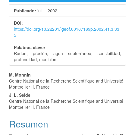
lateral
Publicado:
jul 1, 2002
del
DOI:
artículo
https://doi.org/10.22201/igeof.00167169p.2002.41.3.33
5
Palabras clave:
Radón, presión, agua subterránea, sensibilidad,
profundidad, medición
Contenido
M. Monnin
Centre National de la Recherche Scientifique and Université
principal
Montpellier II, France
del
J. L. Seidel
Centre National de la Recherche Scientifique and Université
artículo
Montpellier II, France
Resumen