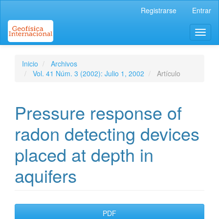
Navegación
Registrarse
Entrar
principal
Contenido
Toggl
principal
naviga
Barra
lateral
Inicio
Archivos
Vol. 41 Núm. 3 (2002): Julio 1, 2002
Artículo
Pressure response of
radon detecting devices
placed at depth in
aquifers
Barra
PDF