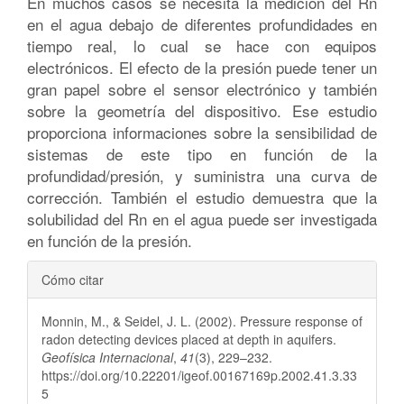
En muchos casos se necesita la medición del Rn
en el agua debajo de diferentes profundidades en
tiempo real, lo cual se hace con equipos
electrónicos. El efecto de la presión puede tener un
gran papel sobre el sensor electrónico y también
sobre la geometría del dispositivo. Ese estudio
proporciona informaciones sobre la sensibilidad de
sistemas de este tipo en función de la
profundidad/presión, y suministra una curva de
corrección. También el estudio demuestra que la
solubilidad del Rn en el agua puede ser investigada
en función de la presión.
Detalles
Cómo citar
del
Monnin, M., & Seidel, J. L. (2002). Pressure response of
artículo
radon detecting devices placed at depth in aquifers.
Geofísica Internacional
,
41
(3), 229–232.
https://doi.org/10.22201/igeof.00167169p.2002.41.3.33
5