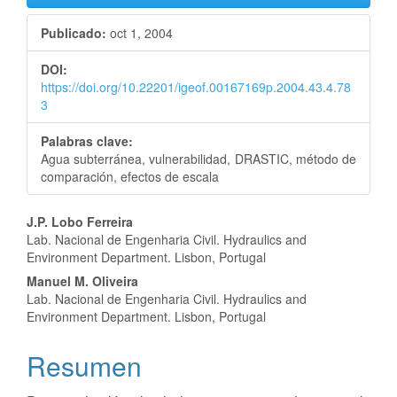
del
Publicado:
oct 1, 2004
artículo
DOI:
https://doi.org/10.22201/igeof.00167169p.2004.43.4.78
3
Palabras clave:
Agua subterránea, vulnerabilidad, DRASTIC, método de
comparación, efectos de escala
Contenido
J.P. Lobo Ferreira
Lab. Nacional de Engenharia Civil. Hydraulics and
principal
Environment Department. Lisbon, Portugal
del
Manuel M. Oliveira
Lab. Nacional de Engenharia Civil. Hydraulics and
artículo
Environment Department. Lisbon, Portugal
Resumen