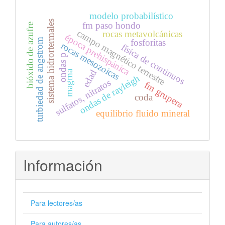
modelo probabilístico
sistema hidrortermales
fm paso hondo
bióxido de azufre
campo magnético terrestre
rocas metavolcánicas
época prehispánica
turbiedad de angstrom
fosforitas
rocas mesozoicas
física de continuos
ondas p
edad
magma
ondas de rayleigh
sulfatos, nitratos
fm grupera
coda
equilibrio fluido mineral
Información
Para lectores/as
Para autores/as