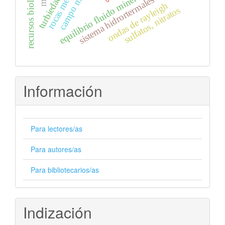
recursos biológicos
equilibrio fluido mineral
sistema hidrortermales
ondas de rayleigh
sulfatos, nitratos
Información
Para lectores/as
Para autores/as
Para bibliotecarios/as
Indización