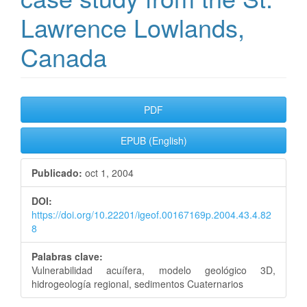
Lawrence Lowlands,
Canada
Barra
PDF
lateral
EPUB (English)
del
Publicado:
oct 1, 2004
artículo
DOI:
https://doi.org/10.22201/igeof.00167169p.2004.43.4.82
8
Palabras clave:
Vulnerabilidad acuífera, modelo geológico 3D,
hidrogeología regional, sedimentos Cuaternarios