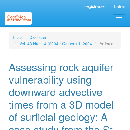
Navegación
Registrarse
Entrar
principal
Contenido
Toggl
principal
naviga
Barra
lateral
Inicio
Archivos
Vol. 43 Núm. 4 (2004): Octubre 1, 2004
Artículo
Assessing rock aquifer
vulnerability using
downward advective
times from a 3D model
of surficial geology: A
case study from the St.