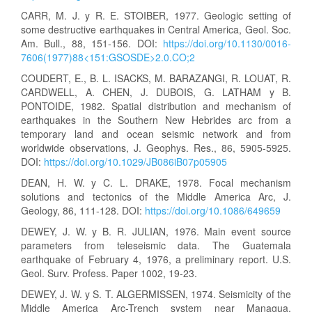
CARR, M. J. y R. E. STOIBER, 1977. Geologic setting of
some destructive earthquakes in Central America, Geol. Soc.
Am. Bull., 88, 151-156. DOI:
https://doi.org/10.1130/0016-
7606(1977)88<151:GSOSDE>2.0.CO;2
COUDERT, E., B. L. ISACKS, M. BARAZANGI, R. LOUAT, R.
CARDWELL, A. CHEN, J. DUBOIS, G. LATHAM y B.
PONTOIDE, 1982. Spatial distribution and mechanism of
earthquakes in the Southern New Hebrides arc from a
temporary land and ocean seismic network and from
worldwide observations, J. Geophys. Res., 86, 5905-5925.
DOI:
https://doi.org/10.1029/JB086iB07p05905
DEAN, H. W. y C. L. DRAKE, 1978. Focal mechanism
solutions and tectonics of the Middle America Arc, J.
Geology, 86, 111-128. DOI:
https://doi.org/10.1086/649659
DEWEY, J. W. y B. R. JULIAN, 1976. Main event source
parameters from teleseismic data. The Guatemala
earthquake of February 4, 1976, a preliminary report. U.S.
Geol. Surv. Profess. Paper 1002, 19-23.
DEWEY, J. W. y S. T. ALGERMISSEN, 1974. Seismicity of the
Middle America Arc-Trench system near Managua,