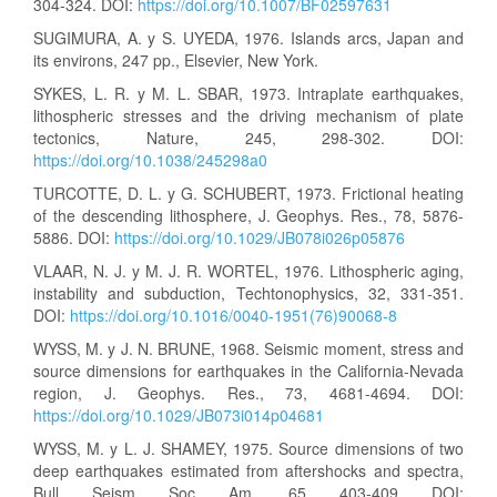
304-324. DOI:
https://doi.org/10.1007/BF02597631
SUGIMURA, A. y S. UYEDA, 1976. Islands arcs, Japan and
its environs, 247 pp., Elsevier, New York.
SYKES, L. R. y M. L. SBAR, 1973. Intraplate earthquakes,
lithospheric stresses and the driving mechanism of plate
tectonics, Nature, 245, 298-302. DOI:
https://doi.org/10.1038/245298a0
TURCOTTE, D. L. y G. SCHUBERT, 1973. Frictional heating
of the descending lithosphere, J. Geophys. Res., 78, 5876-
5886. DOI:
https://doi.org/10.1029/JB078i026p05876
VLAAR, N. J. y M. J. R. WORTEL, 1976. Lithospheric aging,
instability and subduction, Techtonophysics, 32, 331-351.
DOI:
https://doi.org/10.1016/0040-1951(76)90068-8
WYSS, M. y J. N. BRUNE, 1968. Seismic moment, stress and
source dimensions for earthquakes in the California-Nevada
region, J. Geophys. Res., 73, 4681-4694. DOI:
https://doi.org/10.1029/JB073i014p04681
WYSS, M. y L. J. SHAMEY, 1975. Source dimensions of two
deep earthquakes estimated from aftershocks and spectra,
Bull. Seism. Soc. Am., 65, 403-409. DOI: