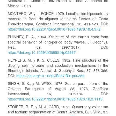
Maestría en Ciencias, Universidad Nacional Autonoma de
México, 219 p.
MONTERO, W. y L. PONCE, 1979. Localización hipocentral y
mecanismo focal de algunos temblores fuertes de Costa
Rica-Nicaragua, Geofísica Internacional, 18, 411-428. DOI:
https://doi.org/10.22201/igeof.00167169p.1979.18.4.972
PHINNEY, R. A., 1964. Structure of the earth's crust from
spectral behavior of long-period body waves, J. Geophys.
Res., 69, 2997-3017. DOI:
https://doi.org/10.1029/JZ069i014p02997
REYNERS, M. y K. S. COLES, 1982. Fine structure of the
dipping seismic zone and subduction mechanisms in the
Shumogin Islands, Alaska, J. Geophys. Res., 87, 356-366.
DOI:
https://doi.org/10.1029/JB087iB01p00356
SINGH, S. K., y M. WYSS, 1976. Source parameters of the
Orizaba Earthquake of August 28, 1973, Geofísica
Internacional, 16, 165-184. DOI:
https://doi.org/10.22201/igeof.00167169p.1976.16.3.1119
STOIBER, R. E. y M. J. CARR, 1973. Quaternary volcanism
and tectonic segmentation of Central America, Bull. Vulc., 37,