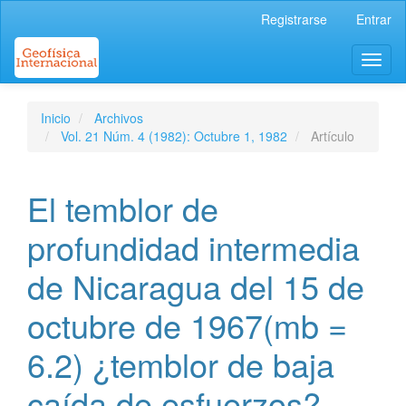
Navegación
Registrarse
Entrar
principal
Contenido
Toggl
principal
naviga
Barra
lateral
Inicio
Archivos
Vol. 21 Núm. 4 (1982): Octubre 1, 1982
Artículo
El temblor de
profundidad intermedia
de Nicaragua del 15 de
octubre de 1967(mb =
6.2) ¿temblor de baja
caída de esfuerzos?