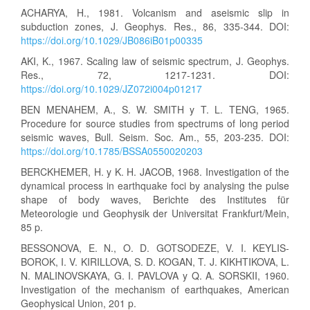
ACHARYA, H., 1981. Volcanism and aseismic slip in
subduction zones, J. Geophys. Res., 86, 335-344. DOI:
https://doi.org/10.1029/JB086iB01p00335
AKI, K., 1967. Scaling law of seismic spectrum, J. Geophys.
Res., 72, 1217-1231. DOI:
https://doi.org/10.1029/JZ072i004p01217
BEN MENAHEM, A., S. W. SMITH y T. L. TENG, 1965.
Procedure for source studies from spectrums of long period
seismic waves, Bull. Seism. Soc. Am., 55, 203-235. DOI:
https://doi.org/10.1785/BSSA0550020203
BERCKHEMER, H. y K. H. JACOB, 1968. Investigation of the
dynamical process in earthquake foci by analysing the pulse
shape of body waves, Berichte des Institutes für
Meteorologie und Geophysik der Universitat Frankfurt/Mein,
85 p.
BESSONOVA, E. N., O. D. GOTSODEZE, V. I. KEYLIS-
BOROK, I. V. KIRILLOVA, S. D. KOGAN, T. J. KIKHTIKOVA, L.
N. MALINOVSKAYA, G. I. PAVLOVA y Q. A. SORSKII, 1960.
Investigation of the mechanism of earthquakes, American
Geophysical Union, 201 p.