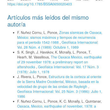
https://doi.org/10.1785/BSSA0650020403
Artículos más leídos del mismo
autor/a
F. Nuñez Cornu, L. Ponce,
Zonas sísmicas de Oaxaca,
México: sismos máximos y tiempos de recurrencia
para el periodo 1542-1988
,
Geofísica Internacional:
Vol. 28 Núm. 4 (1989): Octubre 1, 1989
S. K. Singh, J. Havskov, K. Mcnally, L. Ponce, T.
Hearh, M. Vassilious,
The Oaxaca Mexico, earthquake
of 29 november 1978: a preliminary report on
aftershocks
,
Geofísica Internacional: Vol. 17 Núm. 3
(1978): Julio 1, 1978
J. Rivera, L. Ponce,
Estructura de la corteza al oriente
de la Sierra Madre Occidental, México, basada en la
velocidad de grupo de las ondas de Rayleigh
,
Geofísica Internacional: Vol. 25 Núm. 3 (1986): Julio 1,
1986
F. Nuñez-Cornu, L. Ponce, K. C. Mcnally, L. Quintanar,
Oaxaca, Mexico, earthquake of november, 1978: a