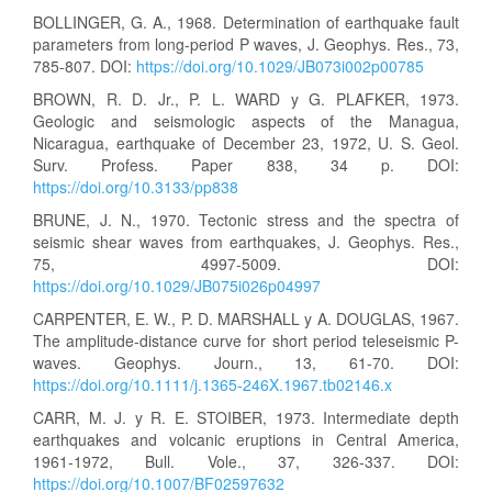
BOLLINGER, G. A., 1968. Determination of earthquake fault
parameters from long-period P waves, J. Geophys. Res., 73,
785-807. DOI:
https://doi.org/10.1029/JB073i002p00785
BROWN, R. D. Jr., P. L. WARD y G. PLAFKER, 1973.
Geologic and seismologic aspects of the Managua,
Nicaragua, earthquake of December 23, 1972, U. S. Geol.
Surv. Profess. Paper 838, 34 p. DOI:
https://doi.org/10.3133/pp838
BRUNE, J. N., 1970. Tectonic stress and the spectra of
seismic shear waves from earthquakes, J. Geophys. Res.,
75, 4997-5009. DOI:
https://doi.org/10.1029/JB075i026p04997
CARPENTER, E. W., P. D. MARSHALL y A. DOUGLAS, 1967.
The amplitude-distance curve for short period teleseismic P-
waves. Geophys. Journ., 13, 61-70. DOI:
https://doi.org/10.1111/j.1365-246X.1967.tb02146.x
CARR, M. J. y R. E. STOIBER, 1973. Intermediate depth
earthquakes and volcanic eruptions in Central America,
1961-1972, Bull. Vole., 37, 326-337. DOI:
https://doi.org/10.1007/BF02597632