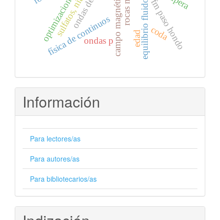
campo magnético terrestre
equilibrio fluido mineral
sulfatos, nitratos
optimizacion
fm paso hondo
física de continuos
coda
edad
ondas p
Información
Para lectores/as
Para autores/as
Para bibliotecarios/as