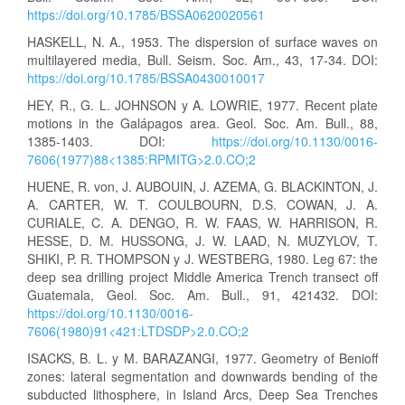
https://doi.org/10.1785/BSSA0620020561
HASKELL, N. A., 1953. The dispersion of surface waves on
multilayered media, Bull. Seism. Soc. Am., 43, 17-34. DOI:
https://doi.org/10.1785/BSSA0430010017
HEY, R., G. L. JOHNSON y A. LOWRIE, 1977. Recent plate
motions in the Galápagos area. Geol. Soc. Am. Bull., 88,
1385-1403. DOI:
https://doi.org/10.1130/0016-
7606(1977)88<1385:RPMITG>2.0.CO;2
HUENE, R. von, J. AUBOUIN, J. AZEMA, G. BLACKINTON, J.
A. CARTER, W. T. COULBOURN, D.S. COWAN, J. A.
CURIALE, C. A. DENGO, R. W. FAAS, W. HARRISON, R.
HESSE, D. M. HUSSONG, J. W. LAAD, N. MUZYLOV, T.
SHIKI, P. R. THOMPSON y J. WESTBERG, 1980. Leg 67: the
deep sea drilling project Middle America Trench transect off
Guatemala, Geol. Soc. Am. Bull., 91, 421432. DOI:
https://doi.org/10.1130/0016-
7606(1980)91<421:LTDSDP>2.0.CO;2
ISACKS, B. L. y M. BARAZANGI, 1977. Geometry of Benioff
zones: lateral segmentation and downwards bending of the
subducted lithosphere, in Island Arcs, Deep Sea Trenches