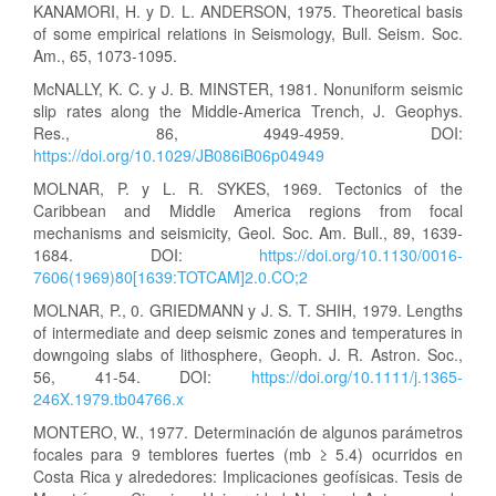
KANAMORI, H. y D. L. ANDERSON, 1975. Theoretical basis
of some empirical relations in Seismology, Bull. Seism. Soc.
Am., 65, 1073-1095.
McNALLY, K. C. y J. B. MINSTER, 1981. Nonuniform seismic
slip rates along the Middle-America Trench, J. Geophys.
Res., 86, 4949-4959. DOI:
https://doi.org/10.1029/JB086iB06p04949
MOLNAR, P. y L. R. SYKES, 1969. Tectonics of the
Caribbean and Middle America regions from focal
mechanisms and seismicity, Geol. Soc. Am. Bull., 89, 1639-
1684. DOI:
https://doi.org/10.1130/0016-
7606(1969)80[1639:TOTCAM]2.0.CO;2
MOLNAR, P., 0. GRIEDMANN y J. S. T. SHIH, 1979. Lengths
of intermediate and deep seismic zones and temperatures in
downgoing slabs of lithosphere, Geoph. J. R. Astron. Soc.,
56, 41-54. DOI:
https://doi.org/10.1111/j.1365-
246X.1979.tb04766.x
MONTERO, W., 1977. Determinación de algunos parámetros
focales para 9 temblores fuertes (mb ≥ 5.4) ocurridos en
Costa Rica y alrededores: Implicaciones geofísicas. Tesis de