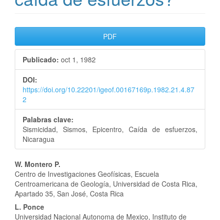
Barra
PDF
lateral
Publicado:
oct 1, 1982
del
DOI:
artículo
https://doi.org/10.22201/igeof.00167169p.1982.21.4.87
2
Palabras clave:
Sismicidad, Sismos, Epicentro, Caída de esfuerzos,
Nicaragua
Contenido
W. Montero P.
Centro de Investigaciones Geofísicas, Escuela
principal
Centroamericana de Geología, Universidad de Costa Rica,
Apartado 35, San José, Costa Rica
del
L. Ponce
Universidad Nacional Autonoma de Mexico, Instituto de