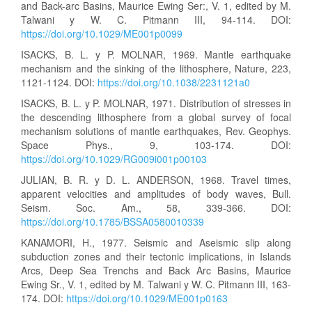
and Back-arc Basins, Maurice Ewing Ser:, V. 1, edited by M.
Talwani y W. C. Pitmann III, 94-114. DOI:
https://doi.org/10.1029/ME001p0099
ISACKS, B. L. y P. MOLNAR, 1969. Mantle earthquake
mechanism and the sinking of the lithosphere, Nature, 223,
1121-1124. DOI:
https://doi.org/10.1038/2231121a0
ISACKS, B. L. y P. MOLNAR, 1971. Distribution of stresses in
the descending lithosphere from a global survey of focal
mechanism solutions of mantle earthquakes, Rev. Geophys.
Space Phys., 9, 103-174. DOI:
https://doi.org/10.1029/RG009i001p00103
JULIAN, B. R. y D. L. ANDERSON, 1968. Travel times,
apparent velocities and amplitudes of body waves, Bull.
Seism. Soc. Am., 58, 339-366. DOI:
https://doi.org/10.1785/BSSA0580010339
KANAMORI, H., 1977. Seismic and Aseismic slip along
subduction zones and their tectonic implications, in Islands
Arcs, Deep Sea Trenchs and Back Arc Basins, Maurice
Ewing Sr., V. 1, edited by M. Talwani y W. C. Pitmann III, 163-
174. DOI:
https://doi.org/10.1029/ME001p0163