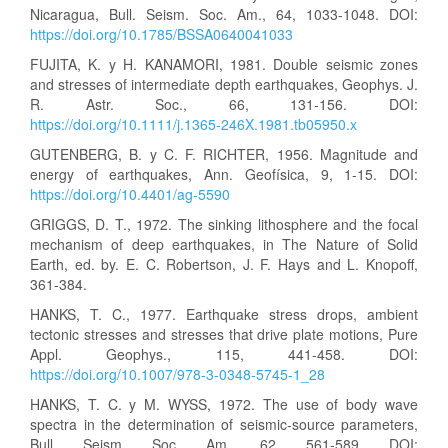
Nicaragua, Bull. Seism. Soc. Am., 64, 1033-1048. DOI:
https://doi.org/10.1785/BSSA0640041033
FUJITA, K. y H. KANAMORI, 1981. Double seismic zones
and stresses of intermediate depth earthquakes, Geophys. J.
R. Astr. Soc., 66, 131-156. DOI:
https://doi.org/10.1111/j.1365-246X.1981.tb05950.x
GUTENBERG, B. y C. F. RICHTER, 1956. Magnitude and
energy of earthquakes, Ann. Geofísica, 9, 1-15. DOI:
https://doi.org/10.4401/ag-5590
GRIGGS, D. T., 1972. The sinking lithosphere and the focal
mechanism of deep earthquakes, in The Nature of Solid
Earth, ed. by. E. C. Robertson, J. F. Hays and L. Knopoff,
361-384.
HANKS, T. C., 1977. Earthquake stress drops, ambient
tectonic stresses and stresses that drive plate motions, Pure
Appl. Geophys., 115, 441-458. DOI:
https://doi.org/10.1007/978-3-0348-5745-1_28
HANKS, T. C. y M. WYSS, 1972. The use of body wave
spectra in the determination of seismic-source parameters,
Bull. Seism. Soc. Am., 62, 561-589. DOI: