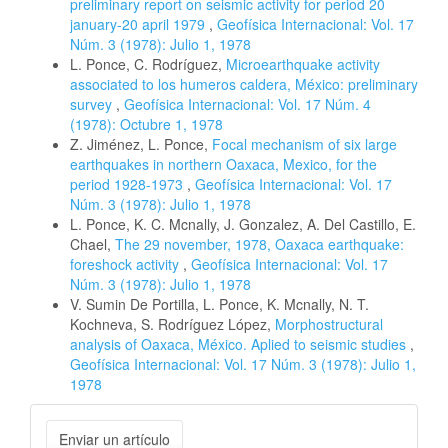
preliminary report on seismic activity for period 20
january-20 april 1979
,
Geofísica Internacional: Vol. 17
Núm. 3 (1978): Julio 1, 1978
L. Ponce, C. Rodríguez,
Microearthquake activity
associated to los humeros caldera, México: preliminary
survey
,
Geofísica Internacional: Vol. 17 Núm. 4
(1978): Octubre 1, 1978
Z. Jiménez, L. Ponce,
Focal mechanism of six large
earthquakes in northern Oaxaca, Mexico, for the
period 1928-1973
,
Geofísica Internacional: Vol. 17
Núm. 3 (1978): Julio 1, 1978
L. Ponce, K. C. Mcnally, J. Gonzalez, A. Del Castillo, E.
Chael,
The 29 november, 1978, Oaxaca earthquake:
foreshock activity
,
Geofísica Internacional: Vol. 17
Núm. 3 (1978): Julio 1, 1978
V. Sumin De Portilla, L. Ponce, K. Mcnally, N. T.
Kochneva, S. Rodríguez López,
Morphostructural
analysis of Oaxaca, México. Aplied to seismic studies
,
Geofísica Internacional: Vol. 17 Núm. 3 (1978): Julio 1,
1978
Enviar
Enviar un artículo