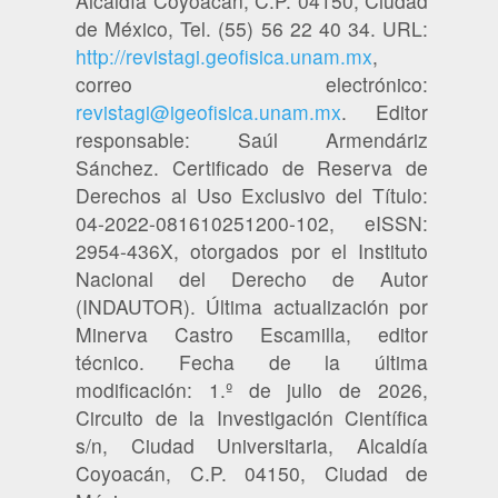
Alcaldía Coyoacán, C.P. 04150, Ciudad
de México, Tel. (55) 56 22 40 34. URL:
http://revistagi.geofisica.unam.mx
,
correo electrónico:
revistagi@igeofisica.unam.mx
. Editor
responsable: Saúl Armendáriz
Sánchez. Certificado de Reserva de
Derechos al Uso Exclusivo del Título:
04-2022-081610251200-102, eISSN:
2954-436X, otorgados por el Instituto
Nacional del Derecho de Autor
(INDAUTOR). Última actualización por
Minerva Castro Escamilla, editor
técnico. Fecha de la última
modificación: 1.º de julio de 2026,
Circuito de la Investigación Científica
s/n, Ciudad Universitaria, Alcaldía
Coyoacán, C.P. 04150, Ciudad de