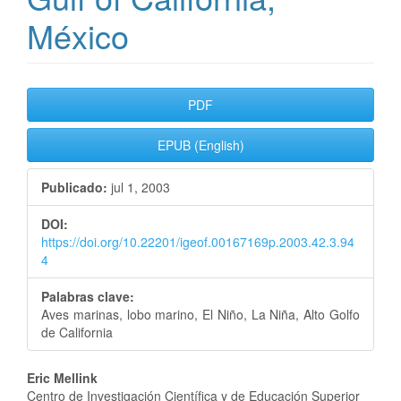
México
Barra
PDF
lateral
EPUB (English)
del
Publicado:
jul 1, 2003
artículo
DOI:
https://doi.org/10.22201/igeof.00167169p.2003.42.3.94
4
Palabras clave:
Aves marinas, lobo marino, El Niño, La Niña, Alto Golfo
de California
Contenido
Eric Mellink
Centro de Investigación Científica y de Educación Superior