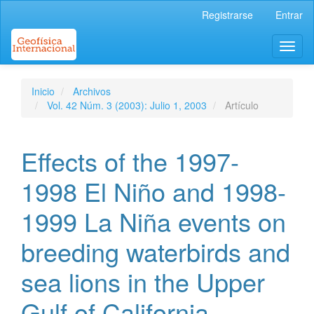
Navegación
Registrarse
Entrar
principal
Contenido
Toggl
principal
naviga
Barra
lateral
Inicio
Archivos
Vol. 42 Núm. 3 (2003): Julio 1, 2003
Artículo
Effects of the 1997-
1998 El Niño and 1998-
1999 La Niña events on
breeding waterbirds and
sea lions in the Upper
Gulf of California,