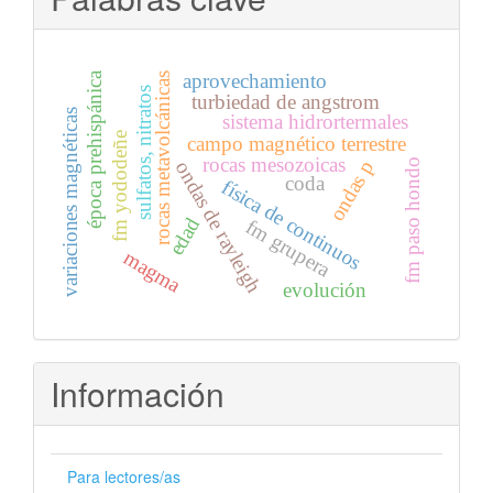
época prehispánica
aprovechamiento
rocas metavolcánicas
sulfatos, nitratos
turbiedad de angstrom
variaciones magnéticas
sistema hidrortermales
fm yododeñe
campo magnético terrestre
rocas mesozoicas
ondas p
fm paso hondo
ondas de rayleigh
coda
física de continuos
edad
fm grupera
magma
evolución
Información
Para lectores/as